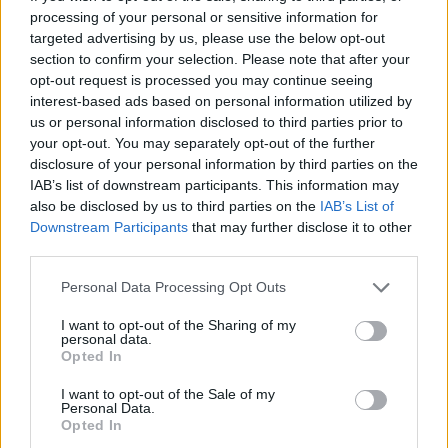
processing of your personal or sensitive information for
targeted advertising by us, please use the below opt-out
section to confirm your selection. Please note that after your
opt-out request is processed you may continue seeing
interest-based ads based on personal information utilized by
us or personal information disclosed to third parties prior to
your opt-out. You may separately opt-out of the further
Διαβάζονται αυτή τη στιγμή
disclosure of your personal information by third parties on the
IAB’s list of downstream participants. This information may
Πυρόπληκτοι: Ποιοι δικαιούνται έως 6.000 ευρώ,
also be disclosed by us to third parties on the
IAB’s List of
επιδότηση ενοικίου και στεγαστική συνδρομή
Downstream Participants
that may further disclose it to other
Τρίτη χρονιά με διεθνές ρεκόρ εσόδων για τη
third parties.
Ρεάλ Μαδρίτης - «Κλειδί» το γήπεδο
Please note that this website/app uses one or more Google
Personal Data Processing Opt Outs
Πώς μπορείτε να βγείτε νωρίτερα στη σύνταξη
services and may gather and store information including but
- Οι 3 κινήσεις που πρέπει να γίνουν εγκαίρως
not limited to your visit or usage behaviour. You may click to
I want to opt-out of the Sharing of my
personal data.
grant or deny consent to Google and its third-party tags to
Opted In
use your data for below specified purposes in below Google
consent section.
I want to opt-out of the Sale of my
Personal Data.
Opted In