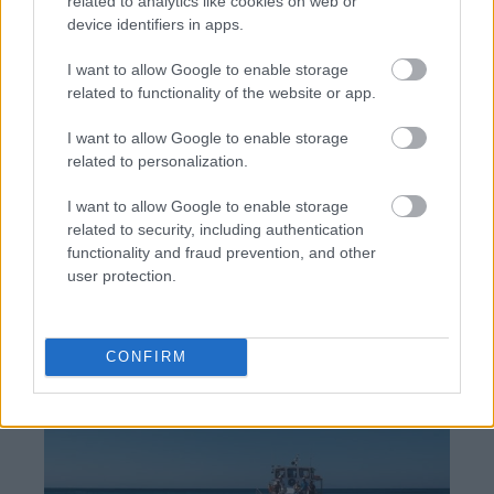
related to analytics like cookies on web or
device identifiers in apps.
I want to allow Google to enable storage
related to functionality of the website or app.
Ολυμπιακός: Τελειώνει άμεσα του Μπραγκάντσα
σύμφωνα με την A Bola
I want to allow Google to enable storage
related to personalization.
Λιβάι Γκαρσία - Παναθηναϊκός: Τα οικονομικά
δεδομένα του σπουδαίου deal
I want to allow Google to enable storage
related to security, including authentication
functionality and fraud prevention, and other
Νέντοβιτς για Γουόκαπ: «Είναι από τους πιο...
user protection.
βρώμικους παίκτες της EuroLeague, αλλά τόσο καλό
παιδί!»
CONFIRM