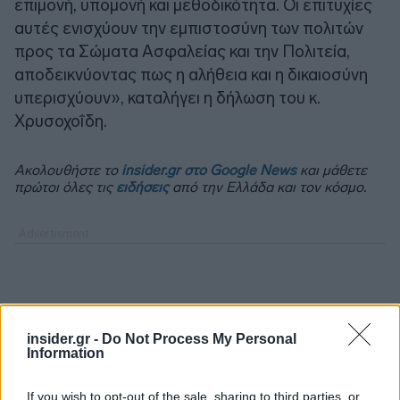
επιμονή, υπομονή και μεθοδικότητα. Οι επιτυχίες
αυτές ενισχύουν την εμπιστοσύνη των πολιτών
προς τα Σώματα Ασφαλείας και την Πολιτεία,
αποδεικνύοντας πως η αλήθεια και η δικαιοσύνη
υπερισχύουν», καταλήγει η δήλωση του κ.
Χρυσοχοΐδη.
Ακολουθήστε το
insider.gr στο Google News
και μάθετε
πρώτοι όλες τις
ειδήσεις
από την Ελλάδα και τον κόσμο.
insider.gr -
Do Not Process My Personal
Information
If you wish to opt-out of the sale, sharing to third parties, or