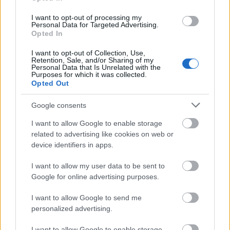
I want to opt-out of processing my
Personal Data for Targeted Advertising.
Opted In
I want to opt-out of Collection, Use,
Retention, Sale, and/or Sharing of my
Personal Data that Is Unrelated with the
Διαβάζονται αυτή τη στιγμή
Purposes for which it was collected.
Opted Out
Ο Τραμπ αναδημοσίευσε συνέντευξη του
Πλεύρη
Google consents
Εξοικονομώ - Επιχειρώ: Παράταση έως τις 30
I want to allow Google to enable storage
Νοεμβρίου για περισσότερες από 400
related to advertising like cookies on web or
επιχειρήσεις
device identifiers in apps.
Μετά την επιτυχία των καθαρών οικοπέδων, ας
τολμήσουμε τα «καθαρά χωράφια» και
I want to allow my user data to be sent to
μεταρρύθμιση της γης στην Ελλάδα
Google for online advertising purposes.
I want to allow Google to send me
personalized advertising.
I want to allow Google to enable storage