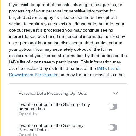
If you wish to opt-out of the sale, sharing to third parties, or
processing of your personal or sensitive information for
targeted advertising by us, please use the below opt-out
section to confirm your selection. Please note that after your
opt-out request is processed you may continue seeing
interest-based ads based on personal information utilized by
us or personal information disclosed to third parties prior to
your opt-out. You may separately opt-out of the further
Ακολουθήστε το
insider.gr στο Google News
και μάθετε
disclosure of your personal information by third parties on the
πρώτοι όλες τις
ειδήσεις
από την Ελλάδα και τον κόσμο.
IAB’s list of downstream participants. This information may
also be disclosed by us to third parties on the
IAB’s List of
Downstream Participants
that may further disclose it to other
third parties.
Please note that this website/app uses one or more Google
Personal Data Processing Opt Outs
services and may gather and store information including but
not limited to your visit or usage behaviour. You may click to
I want to opt-out of the Sharing of my
personal data.
grant or deny consent to Google and its third-party tags to
Opted In
use your data for below specified purposes in below Google
consent section.
I want to opt-out of the Sale of my
Personal Data.
Opted In