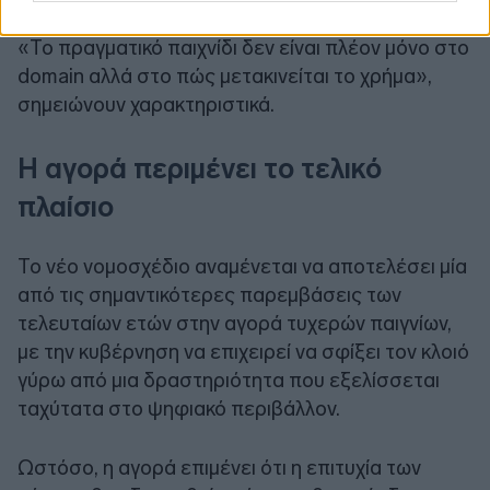
ακόμη κι αν μπλοκάρονται οι ιστοσελίδες τους.
«Το πραγματικό παιχνίδι δεν είναι πλέον μόνο στο
domain αλλά στο πώς μετακινείται το χρήμα»,
σημειώνουν χαρακτηριστικά.
Η αγορά περιμένει το τελικό
πλαίσιο
Το νέο νομοσχέδιο αναμένεται να αποτελέσει μία
από τις σημαντικότερες παρεμβάσεις των
τελευταίων ετών στην αγορά τυχερών παιγνίων,
με την κυβέρνηση να επιχειρεί να σφίξει τον κλοιό
γύρω από μια δραστηριότητα που εξελίσσεται
ταχύτατα στο ψηφιακό περιβάλλον.
Ωστόσο, η αγορά επιμένει ότι η επιτυχία των