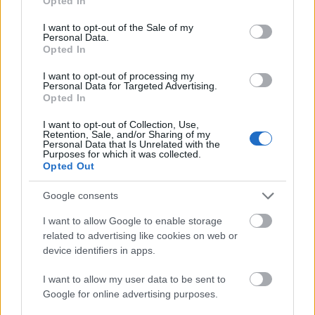
Opted In
use your data for below specified purposes in below Google
αδειοδοτημένες πλατφόρμες. Στο επίκεντρο των
consent section.
συζητήσεων βρίσκεται το λεγόμενο PSP
I want to opt-out of the Sale of my
Personal Data.
Blocking, δηλαδή η δυνατότητα αποκλεισμού
Opted In
συναλλαγών προς παράνομους operators μέσω
I want to opt-out of processing my
τραπεζών, fintech εταιρειών και παρόχων
Personal Data for Targeted Advertising.
Opted In
πληρωμών.
I want to opt-out of Collection, Use,
Retention, Sale, and/or Sharing of my
Personal Data that Is Unrelated with the
Purposes for which it was collected.
Opted Out
Google consents
I want to allow Google to enable storage
related to advertising like cookies on web or
device identifiers in apps.
I want to allow my user data to be sent to
Google for online advertising purposes.