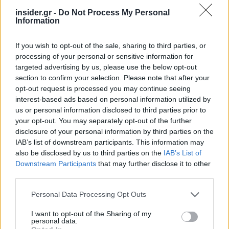
«κλείδωμα» ιστοσελίδων μέσω της blacklist της
insider.gr -
Do Not Process My Personal
ΕΕΕΠ, αλλά και αυστηροποίηση των κανόνων
Information
λειτουργίας για internet café που
χρησιμοποιούνται ως «βιτρίνες» παράνομου
If you wish to opt-out of the sale, sharing to third parties, or
processing of your personal or sensitive information for
στοιχηματισμού.
targeted advertising by us, please use the below opt-out
section to confirm your selection. Please note that after your
Η αγορά θεωρεί ότι το συγκεκριμένο πεδίο είναι
opt-out request is processed you may continue seeing
κρίσιμο, καθώς πλέον μεγάλο μέρος της
interest-based ads based on personal information utilized by
us or personal information disclosed to third parties prior to
«στρατολόγησης» παικτών γίνεται μέσα από
your opt-out. You may separately opt-out of the further
TikTok, Instagram, Telegram και κλειστές ομάδες
disclosure of your personal information by third parties on the
στα social media.
IAB’s list of downstream participants. This information may
also be disclosed by us to third parties on the
IAB’s List of
Downstream Participants
that may further disclose it to other
Το κρίσιμο ζήτημα των πληρωμών
third parties.
Please note that this website/app uses one or more Google
Personal Data Processing Opt Outs
Πέρα όμως από τα sites και τις διαφημίσεις, το
services and may gather and store information including but
βασικό ζητούμενο για την αγορά είναι ο
not limited to your visit or usage behaviour. You may click to
I want to opt-out of the Sharing of my
personal data.
περιορισμός της ροής χρήματος προς μη
grant or deny consent to Google and its third-party tags to