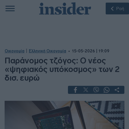
Ροή
|
Οικονομία
Ελληνική Οικονομία
15-05-2026 | 19:09
Παράνομος τζόγος: Ο νέος
«ψηφιακός υπόκοσμος» των 2
δισ. ευρώ