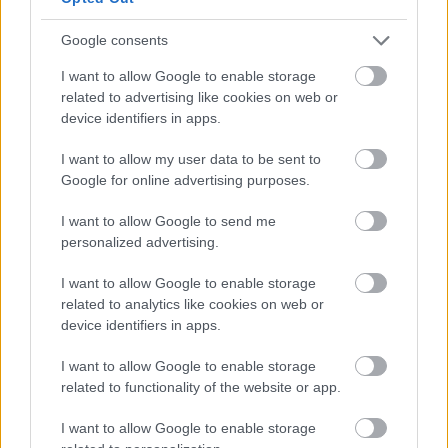
Google consents
I want to allow Google to enable storage
related to advertising like cookies on web or
device identifiers in apps.
I want to allow my user data to be sent to
Google for online advertising purposes.
ΣΕΦ: Επαναπροκηρύσσεται η ενεργειακή
I want to allow Google to send me
αναβάθμιση - Γιατί ακυρώθηκε ο πρώτος
personalized advertising.
διαγωνισμός
I want to allow Google to enable storage
related to analytics like cookies on web or
Τζέφρι Μονκαντά: Ποιος είναι ο «εγκέφαλος» που
εμπιστεύτηκε ο Βαγγέλης Μαρινάκης
device identifiers in apps.
I want to allow Google to enable storage
Μάριους Κράιγκερ Λιντ: Ο ποδοσφαιριστής που
related to functionality of the website or app.
παίζει στο Conference χωρίς δεξί χέρι (vid)!
I want to allow Google to enable storage