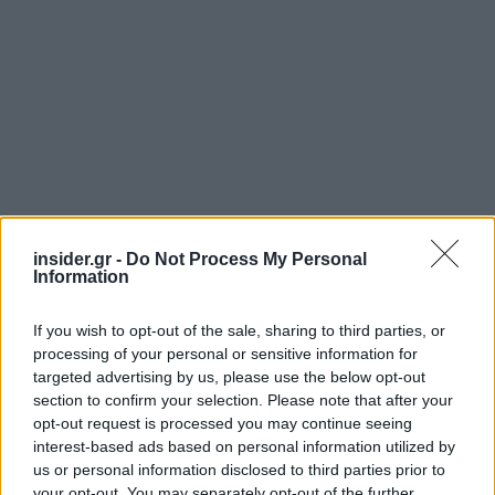
insider.gr -
Do Not Process My Personal
Information
Διαβάζονται αυτή τη στιγμή
Η γαλάζια «θετική ατζέντα» στο δρόμο για το
If you wish to opt-out of the sale, sharing to third parties, or
2027 - Το παράπονο της Καρυστιανού - Στον
processing of your personal or sensitive information for
ΣΥΡΙΖΑ μελετούν Ιστορία
targeted advertising by us, please use the below opt-out
Πυρόπληκτοι: Τι σημαίνουν τα «πράσινα»,
section to confirm your selection. Please note that after your
«κίτρινα» και «κόκκινα» σπίτια για τις
opt-out request is processed you may continue seeing
αποζημιώσεις
interest-based ads based on personal information utilized by
us or personal information disclosed to third parties prior to
Ποια είναι η (κυβερνητική) λίστα με τα μεγάλα
your opt-out. You may separately opt-out of the further