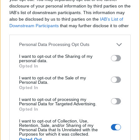
οδικά έργα και τα εκτιμώμενα
disclosure of your personal information by third parties on the
χρονοδιαγράμματα
IAB’s list of downstream participants. This information may
also be disclosed by us to third parties on the
IAB’s List of
Downstream Participants
that may further disclose it to other
third parties.
Please note that this website/app uses one or more Google
Personal Data Processing Opt Outs
TAGS:
Παναμάς
Ναυτιλία
Πλοία
services and may gather and store information including but
not limited to your visit or usage behaviour. You may click to
I want to opt-out of the Sharing of my
personal data.
grant or deny consent to Google and its third-party tags to
Opted In
use your data for below specified purposes in below Google
consent section.
I want to opt-out of the Sale of my
BEST OF
INTERNET
Personal Data.
Opted In
I want to opt-out of processing my
Personal Data for Targeted Advertising.
Opted In
I want to opt-out of Collection, Use,
Retention, Sale, and/or Sharing of my
Personal Data that Is Unrelated with the
Purposes for which it was collected.
Opted Out