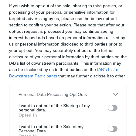
If you wish to opt-out of the sale, sharing to third parties, or
processing of your personal or sensitive information for
targeted advertising by us, please use the below opt-out
section to confirm your selection. Please note that after your
opt-out request is processed you may continue seeing
interest-based ads based on personal information utilized by
us or personal information disclosed to third parties prior to
Πηγή: ΑΠΕ-ΜΠΕ
your opt-out. You may separately opt-out of the further
disclosure of your personal information by third parties on the
IAB’s list of downstream participants. This information may
Ακολουθήστε το
insider.gr στο Google News
και μάθετε
also be disclosed by us to third parties on the
IAB’s List of
πρώτοι όλες τις
ειδήσεις
από την Ελλάδα και τον κόσμο.
Downstream Participants
that may further disclose it to other
third parties.
Please note that this website/app uses one or more Google
Personal Data Processing Opt Outs
services and may gather and store information including but
not limited to your visit or usage behaviour. You may click to
I want to opt-out of the Sharing of my
personal data.
grant or deny consent to Google and its third-party tags to
Opted In
use your data for below specified purposes in below Google
consent section.
I want to opt-out of the Sale of my
Personal Data.