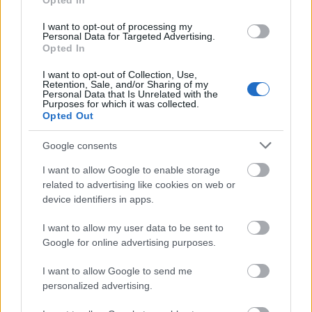
Opted In
I want to opt-out of processing my
Personal Data for Targeted Advertising.
Opted In
I want to opt-out of Collection, Use,
Retention, Sale, and/or Sharing of my
Personal Data that Is Unrelated with the
Purposes for which it was collected.
Opted Out
Διαβάζονται αυτή τη στιγμή
Google consents
Η γαλάζια «θετική ατζέντα» στο δρόμο για το
I want to allow Google to enable storage
2027 - Το παράπονο της Καρυστιανού - Στον
related to advertising like cookies on web or
ΣΥΡΙΖΑ μελετούν Ιστορία
device identifiers in apps.
Πυρόπληκτοι: Τι σημαίνουν τα «πράσινα»,
«κίτρινα» και «κόκκινα» σπίτια για τις
I want to allow my user data to be sent to
αποζημιώσεις
Google for online advertising purposes.
Ποια είναι η (κυβερνητική) λίστα με τα μεγάλα
I want to allow Google to send me
οδικά έργα και τα εκτιμώμενα
personalized advertising.
χρονοδιαγράμματα