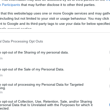
Participants
that may further disclose it to other third parties.
20:33
 that this website/app uses one or more Google services and may gath
 ότι επίσης
επλήγησαν μια μικρή
including but not limited to your visit or usage behaviour. You may click 
υτικό στην ναυτική βάση Κασπίσκ στην
20:20
 to Google and its third-party tags to use your data for below specifi
ogle consent section.
20:12
l Data Processing Opt Outs
o opt-out of the Sharing of my personal data.
20:12
In
o opt-out of the Sale of my Personal Data.
19:56
In
to opt-out of processing my Personal Data for Targeted
ing.
In
19:55
o opt-out of Collection, Use, Retention, Sale, and/or Sharing
ersonal Data that Is Unrelated with the Purposes for which it
lected.
19:47