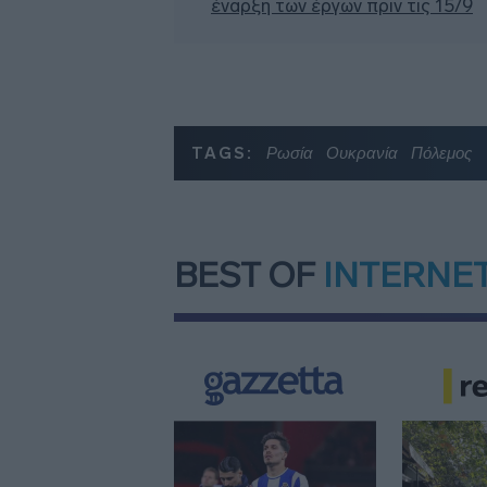
έναρξη των έργων πριν τις 15/9
TAGS:
Ρωσία
Ουκρανία
Πόλεμος
BEST OF
INTERNE