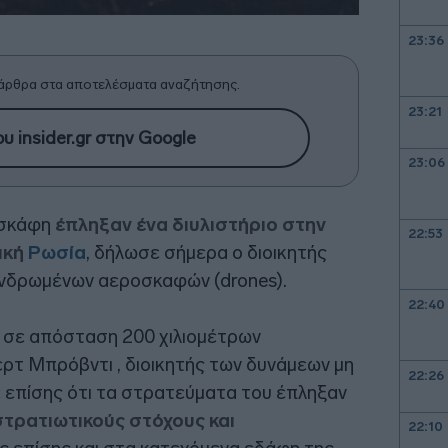
23:36
άρθρα στα αποτελέσματα αναζήτησης.
23:21
υ insider.gr στην Google
23:06
οσκάφη
έπληξαν ένα διυλιστήριο στην
22:53
ική
Ρωσία
, δήλωσε σήμερα ο διοικητής
νδρωμένων αεροσκαφών (drones).
22:40
υ σε απόσταση 200 χιλιομέτρων
ρτ Μπρόβντι , διοικητής των δυνάμεων μη
22:26
επίσης ότι τα στρατεύματα του έπληξαν
τρατιωτικούς στόχους και
22:10