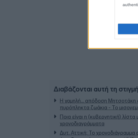
authenti
Διαβάζονται αυτή τη στιγμ
Η χαμηλή… απόδοση Μητσοτάκη σ
πυρόπληκτα ζωάκια - Το μισογε
Ποια είναι η (κυβερνητική) λίστα
χρονοδιαγράμματα
Δυτ. Αττική: Το χρονοδιάγραμμα