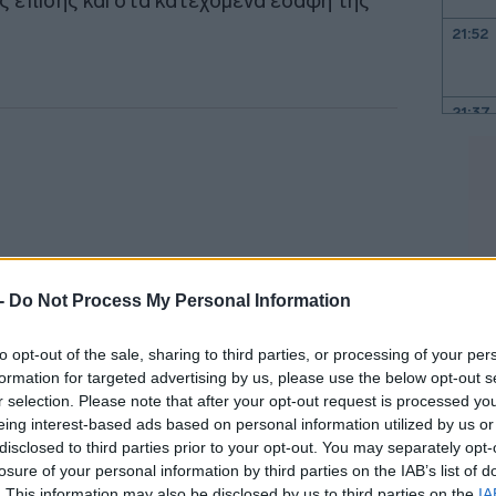
 επίσης και στα κατεχόμενα εδάφη της
21:52
21:37
21:15
21:03
 -
Do Not Process My Personal Information
20:55
to opt-out of the sale, sharing to third parties, or processing of your per
formation for targeted advertising by us, please use the below opt-out s
20:41
r selection. Please note that after your opt-out request is processed y
eing interest-based ads based on personal information utilized by us or
κού στρατού επιβεβαίωσε το πλήγμα στο
disclosed to third parties prior to your opt-out. You may separately opt-
20:38
losure of your personal information by third parties on the IAB’s list of
 μεγάλη πυρκαγιά εκδηλώθηκε στις
. This information may also be disclosed by us to third parties on the
IA