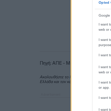
Opted 
Google 
I want t
web or d
I want t
purpose
I want 
Πηγή: ΑΠΕ - ΜΠΕ
I want t
web or d
Ακολουθήστε το
insider.gr στο Google 
Ελλάδα και τον κόσμο.
I want t
or app.
I want t
I want t