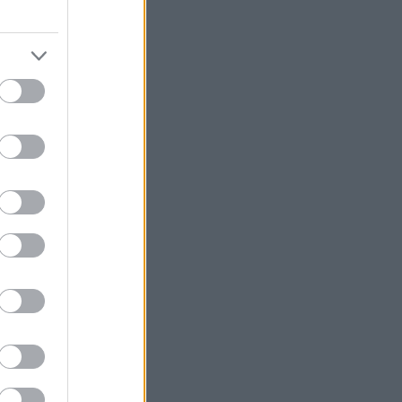
18η συνεχόμενη χρονιά
Νέος γύρος χρηματοδότησης 8 δισ.
δολαρίων για τη DeepSeek
Βρεττού (Credia): Πιστωτική επέκταση
άνω των 1,3 δισ. ευρώ φέτος -
Επιταχύνει την ανάπτυξη, μεταθέτει
το μέρισμα
Στα πράσινα οι ευρωαγορές - Νέο
ενδοσυνεδριακό ρεκόρ για τον Stoxx
Πυρκαγιές: 325 αυτοψίες στις
πληγείσες περιοχές - 118 «κόκκινα»
κτίρια σε Δυτ. Αττική και Ρέθυμνο
Σε εξέλιξη πυρκαγιές σε Σκύρο και
Φάρσαλα
ΑΔΜΗΕ: Διατηρεί την τεχνική ηγεσία
κατά την κατασκευή του Great Sea
Interconnector