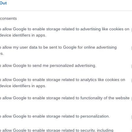
Out
19:35
consents
o allow Google to enable storage related to advertising like cookies on
19:22
evice identifiers in apps.
o allow my user data to be sent to Google for online advertising
s.
19:14
to allow Google to send me personalized advertising.
19:12
o allow Google to enable storage related to analytics like cookies on
evice identifiers in apps.
News
και μάθετε πρώτοι όλες τις
ειδήσεις
από την
18:54
o allow Google to enable storage related to functionality of the website
18:49
o allow Google to enable storage related to personalization.
o allow Google to enable storage related to security, including