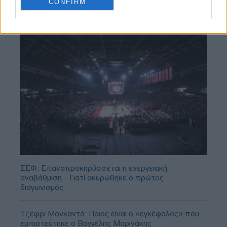
CONFIRM
ΣΕΦ: Επαναπροκηρύσσεται η ενεργειακή
αναβάθμιση - Γιατί ακυρώθηκε ο πρώτος
διαγωνισμός
Τζέφρι Μονκαντά: Ποιος είναι ο «εγκέφαλος» που
εμπιστεύτηκε ο Βαγγέλης Μαρινάκης