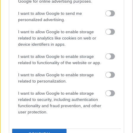
Google for online advertising purposes.
«κίτρινα» και «κόκκινα» σπίτια για τις
αποζημιώσεις
I want to allow Google to send me
Ποια είναι η (κυβερνητική) λίστα με τα μεγάλα
personalized advertising.
οδικά έργα και τα εκτιμώμενα
I want to allow Google to enable storage
χρονοδιαγράμματα
related to analytics like cookies on web or
device identifiers in apps.
I want to allow Google to enable storage
related to functionality of the website or app.
TAGS:
Κίνα
ΑΕΠ
Εξαγωγές
Λιανικές πωλήσεις
I want to allow Google to enable storage
Βιομηχανική παραγωγή
related to personalization.
I want to allow Google to enable storage
related to security, including authentication
functionality and fraud prevention, and other
BEST OF
INTERNET
user protection.