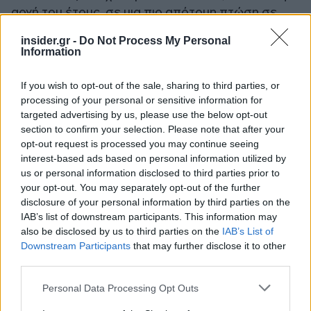
αρχή του έτους, σε μια πιο απότομη πτώση σε
σύγκριση με το -9,9% την ίδια περίοδο πέρυσι.
insider.gr -
Do Not Process My Personal
Information
Τον Μάρτιο, οι λιανικές πωλήσεις της Κίνας
αυξήθηκαν κατά 1,7% σε ετήσια βάση, ήτοι με
If you wish to opt-out of the sale, sharing to third parties, or
processing of your personal or sensitive information for
χαμηλότερο ρυθμό σε σύγκριση με τον
targeted advertising by us, please use the below opt-out
Φεβρουάριο που είχαν λάβει εορταστική ώθηση
section to confirm your selection. Please note that after your
2,8%. Η βιομηχανική παραγωγή αυξήθηκε κατά
opt-out request is processed you may continue seeing
5,7% τον περασμένο μήνα σε σχέση με το
interest-based ads based on personal information utilized by
us or personal information disclosed to third parties prior to
προηγούμενο έτος, με την αύξηση να είναι
your opt-out. You may separately opt-out of the further
ισχυρότερη από τις προσδοκίες των αναλυτών
disclosure of your personal information by third parties on the
για +5,5%.
IAB’s list of downstream participants. This information may
also be disclosed by us to third parties on the
IAB’s List of
Downstream Participants
that may further disclose it to other
Ακολουθήστε το
insider.gr στο Google News
και μάθετε
third parties.
πρώτοι όλες τις
ειδήσεις
από την Ελλάδα και τον κόσμο.
Please note that this website/app uses one or more Google
Personal Data Processing Opt Outs
services and may gather and store information including but