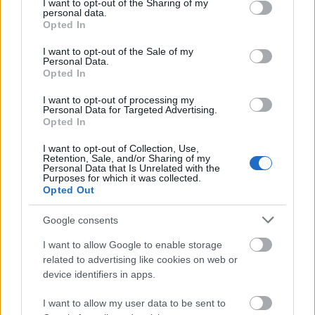
not limited to your visit or usage behaviour. You may click to
I want to opt-out of the Sharing of my
personal data.
grant or deny consent to Google and its third-party tags to
Opted In
use your data for below specified purposes in below Google
consent section.
I want to opt-out of the Sale of my
Personal Data.
Opted In
I want to opt-out of processing my
Personal Data for Targeted Advertising.
Opted In
I want to opt-out of Collection, Use,
Retention, Sale, and/or Sharing of my
Personal Data that Is Unrelated with the
Purposes for which it was collected.
Opted Out
Google consents
Διαβάζονται αυτή τη στιγμή
I want to allow Google to enable storage
Η γαλάζια «θετική ατζέντα» στο δρόμο για το
related to advertising like cookies on web or
2027 - Το παράπονο της Καρυστιανού - Στον
device identifiers in apps.
ΣΥΡΙΖΑ μελετούν Ιστορία
I want to allow my user data to be sent to
Πυρόπληκτοι: Τι σημαίνουν τα «πράσινα»,