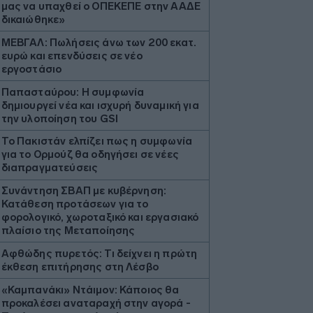
μας να υπαχθεί ο ΟΠΕΚΕΠΕ στην ΑΑΔΕ
δικαιώθηκε»
ΜΕΒΓΑΛ: Πωλήσεις άνω των 200 εκατ.
ευρώ και επενδύσεις σε νέο
εργοστάσιο
Παπασταύρου: Η συμφωνία
δημιουργεί νέα και ισχυρή δυναμική για
την υλοποίηση του GSI
Το Πακιστάν ελπίζει πως η συμφωνία
για το Ορμούζ θα οδηγήσει σε νέες
διαπραγματεύσεις
Συνάντηση ΣΒΑΠ με κυβέρνηση:
Κατάθεση προτάσεων για το
φορολογικό, χωροταξικό και εργασιακό
πλαίσιο της Μεταποίησης
Αφθώδης πυρετός: Τι δείχνει η πρώτη
έκθεση επιτήρησης στη Λέσβο
«Καμπανάκι» Ντάιμον: Κάποιος θα
προκαλέσει αναταραχή στην αγορά -