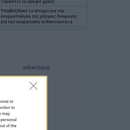
Τεράστιο το κρυφό χρέος
Υποβλήθηκε το αίτημα για την
ενεργοποίηση της ρήτρας διαφυγής
για την ενεργειακή ανθεκτικότητα
Οι ευρωπαϊκές αγορές κοντά σε
ιστορικά υψηλά με το βλέμμα στη Μέση
Ανατολή
Euroxx: Ανεβάζει στα 13 ευρώ την τιμή-
στόχο για την Τράπεζα Κύπρου
SoftBank: Πτώση 18% στα κέρδη, αλλά
ξεπέρασαν τις εκτιμήσεις λόγω Intel
και ByteDance
Google: Αλλάζει την ηγεσία του AI -
Νέος πρόεδρος ο Ντέμης Χασάμπης
sonal or
Δήμας: «Στο Εθνικό Πρόγραμμα
ection to
Ανάπτυξης η αναβάθμιση του
Αεροδρομίου Πάρου»
ou may
 personal
Jumbo: Άνοδος πωλήσεων 10% στην
out of the
Ελλάδα τον Ιούλιο - Στο +8% στο