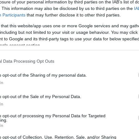
losure of your personal information by third parties on the IAB’s list of
. This information may also be disclosed by us to third parties on the
IA
κυρία
09:49
Participants
that may further disclose it to other third parties.
 that this website/app uses one or more Google services and may gath
 Ταμείο Ανάκαμψης τα τελευταία χρόνια,
including but not limited to your visit or usage behaviour. You may click 
09:45
α η οποία προσελκύει ξένα κεφάλαια για
 to Google and its third-party tags to use your data for below specifi
ogle consent section.
οντας ότι προϋπόθεση για την επιτυχή
θα είναι η διατήρηση μίας πειθαρχημένης
09:31
l Data Processing Opt Outs
ξάρχου σημείωσε ότι αρχίζουμε να
πάθειας που κατεβλήθη όλα τα
o opt-out of the Sharing of my personal data.
09:27
ας ότι το τελευταίο διάστημα όλο και
In
αι διατεθειμένοι να τοποθετήσουν ίδια
o opt-out of the Sale of my Personal Data.
ηριστικό παράδειγμα τις πρόσφατες
09:10
In
 της Credia Bank, αλλά και την ΑΜΚ της
to opt-out of processing my Personal Data for Targeted
ing.
09:06
In
τητα
o opt-out of Collection, Use, Retention, Sale, and/or Sharing