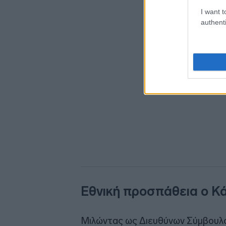
I want t
authenti
Εθνική προσπάθεια ο Κ
Μιλώντας ως Διευθύνων Σύμβουλος