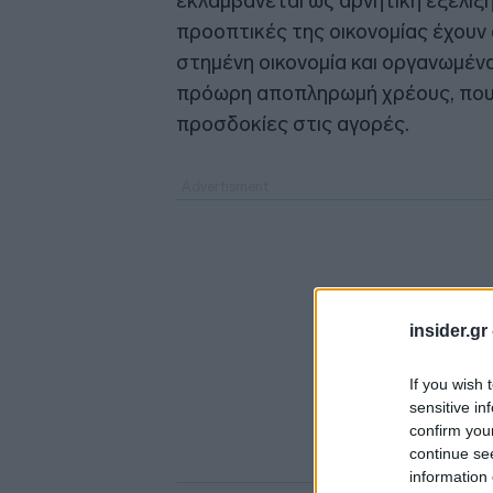
εκλαμβάνεται ως αρνητική εξέλιξη
προοπτικές της οικονομίας έχουν α
στημένη οικονομία και οργανωμένα
πρόωρη αποπληρωμή χρέους, που μ
προσδοκίες στις αγορές.
insider.gr
If you wish 
sensitive in
confirm you
continue se
information 