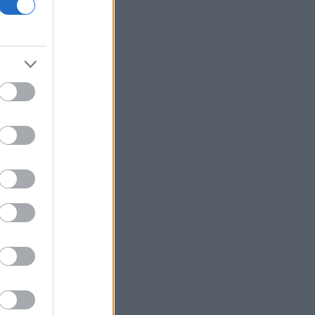
Αστέρια Michelin στο σπίτι - «Χρυσοί»
μισθοί έως 260.000 ευρώ ετησίως για
σεφ
Λασίθι: Οριοθετημένη και χωρίς ενεργό
μέτωπο η πυρκαγιά στο Καρύδι
Σητείας
Τα νέα θωρηκτά που θα φέρουν το
όνομα Τραμπ θα κοστίσουν 275 δισ.
δολάρια
ΗΠΑ: Το προεδρικό ελικόπτερο
πλησίασε υπερβολικά αεροπλάνο της
γραμμής
Coca-Cola HBC: Γιατί το 2026
αποδεικνύεται έτος ορόσημο - Η
αλλαγή στρατηγικής και οι νέες
ευκαιρίες
Πετρελαιοφόρο δεξαμενόπλοιο
ανέφερε εκρήξεις στα Στενά του
Ορμούζ