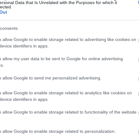
08:50
ersonal Data that Is Unrelated with the Purposes for which it
lected.
Out
ι να θεωρούμε αυτονόητο το κεκτημένο
μοσιονομικής σταθερότητας, καθώς σε
08:45
consents
δυνος επιστροφής της χώρας στην
o allow Google to enable storage related to advertising like cookies on
ετίας θα είναι υπαρκτός. Παράλληλα,
08:37
evice identifiers in apps.
ική σταθερότητα, τονίζοντας ότι σήμερα η
ηλότερους ρυθμούς ανάπτυξης σε σχέση
o allow my user data to be sent to Google for online advertising
s.
α τελούν υπό διαπραγμάτευση σε τιμές
08:31
ρων οικονομιών.
to allow Google to send me personalized advertising.
08:26
o allow Google to enable storage related to analytics like cookies on
evice identifiers in apps.
o allow Google to enable storage related to functionality of the website
08:22
o allow Google to enable storage related to personalization.
08:15