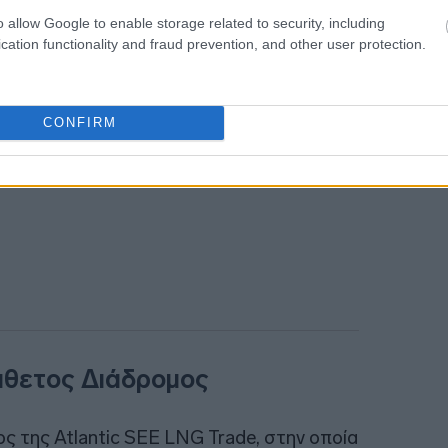
o allow Google to enable storage related to security, including
cation functionality and fraud prevention, and other user protection.
08:06
CONFIRM
άθετος Διάδρομος
 της Atlantic SEE LNG Trade, στην οποία