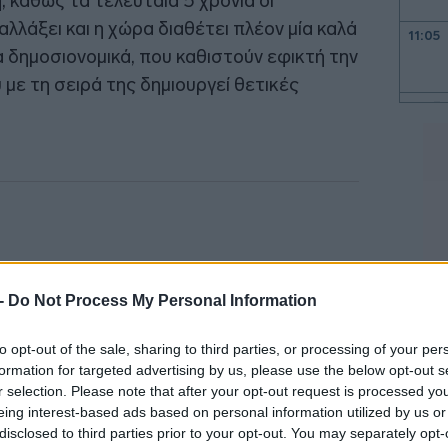
, καθώς τα τελευταία 5 χρόνια οι
λλάξει και η χώρα διαθέτει πλέον μία καλά
11:05
 δημοσιονομικά, που καθιστούν εφικτή την
ε τη σειρά της δημιουργεί θετικές
11:03
11:00
10:40
 -
Do Not Process My Personal Information
10:18
to opt-out of the sale, sharing to third parties, or processing of your per
10:07
formation for targeted advertising by us, please use the below opt-out s
r selection. Please note that after your opt-out request is processed y
eing interest-based ads based on personal information utilized by us or
10:03
disclosed to third parties prior to your opt-out. You may separately opt-