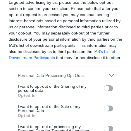
targeted advertising by us, please use the below opt-out
section to confirm your selection. Please note that after your
opt-out request is processed you may continue seeing
Ακολουθήστε το
insider.gr στο Google News
και μάθετε
interest-based ads based on personal information utilized by
πρώτοι όλες τις
ειδήσεις
από την Ελλάδα και τον κόσμο.
us or personal information disclosed to third parties prior to
your opt-out. You may separately opt-out of the further
disclosure of your personal information by third parties on the
IAB’s list of downstream participants. This information may
also be disclosed by us to third parties on the
IAB’s List of
Downstream Participants
that may further disclose it to other
third parties.
Please note that this website/app uses one or more Google
Personal Data Processing Opt Outs
services and may gather and store information including but
not limited to your visit or usage behaviour. You may click to
I want to opt-out of the Sharing of my
personal data.
grant or deny consent to Google and its third-party tags to
Opted In
use your data for below specified purposes in below Google
consent section.
I want to opt-out of the Sale of my
Personal Data.
Opted In
I want to opt-out of processing my
Personal Data for Targeted Advertising.