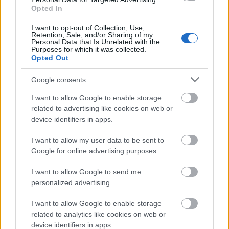
Opted In
Διαβάζονται αυτή τη στιγμή
I want to opt-out of Collection, Use,
Η χαμηλή… απόδοση Μητσοτάκη στις
Retention, Sale, and/or Sharing of my
Personal Data that Is Unrelated with the
στοιχηματικές - Ποιος επισκέφθηκε τα
Purposes for which it was collected.
πυρόπληκτα ζωάκια - Το μισογεμάτο ποτήρι
Opted Out
του ΣΥΡΙΖΑ
Google consents
Ποια είναι η (κυβερνητική) λίστα με τα μεγάλα
οδικά έργα και τα εκτιμώμενα
I want to allow Google to enable storage
χρονοδιαγράμματα
related to advertising like cookies on web or
Δυτ. Αττική: Το χρονοδιάγραμμα
device identifiers in apps.
αποκατάστασης μετά τη φωτιά - Στόχος η
I want to allow my user data to be sent to
έναρξη των έργων πριν τις 15/9
Google for online advertising purposes.
I want to allow Google to send me
personalized advertising.
I want to allow Google to enable storage
TAGS:
Ευρώπη
Ηλεκτροκίνηση
related to analytics like cookies on web or
device identifiers in apps.