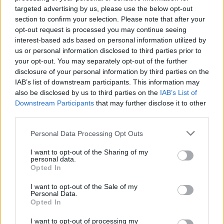
targeted advertising by us, please use the below opt-out
Ο οδηγός του φορτηγού συνελήφθη άμεσα και
section to confirm your selection. Please note that after your
opt-out request is processed you may continue seeing
κρατείται, προκειμένου να οδηγηθεί στον
interest-based ads based on personal information utilized by
Εισαγγελέα. Οι έρευνες συνεχίζονται, καθώς οι
us or personal information disclosed to third parties prior to
ελεγκτές εκτιμούν ότι το φορτίο συσχετίζεται
your opt-out. You may separately opt-out of the further
πιθανώς και με άλλες υποθέσεις.
disclosure of your personal information by third parties on the
IAB’s list of downstream participants. This information may
also be disclosed by us to third parties on the
IAB’s List of
Ακολουθήστε το
insider.gr στο Google News
και μάθετε
Downstream Participants
that may further disclose it to other
πρώτοι όλες τις
ειδήσεις
από την Ελλάδα και τον κόσμο.
third parties.
Please note that this website/app uses one or more Google
Personal Data Processing Opt Outs
services and may gather and store information including but
not limited to your visit or usage behaviour. You may click to
I want to opt-out of the Sharing of my
personal data.
grant or deny consent to Google and its third-party tags to
Opted In
use your data for below specified purposes in below Google
consent section.
I want to opt-out of the Sale of my
Personal Data.
Opted In
I want to opt-out of processing my