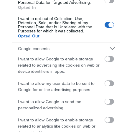
Personal Data for Targeted Advertising.
Opted In
I want to opt-out of Collection, Use,
Retention, Sale, and/or Sharing of my
Personal Data that Is Unrelated with the
Purposes for which it was collected.
Opted Out
Google consents
Διαβάζονται αυτή τη στιγμή
I want to allow Google to enable storage
Μεταβιβάσεις ακινήτων: Στο σκάνερ χιλιάδες
related to advertising like cookies on web or
συμβόλαια του 2025 για το πιστοποιητικό
device identifiers in apps.
ΕΝΦΙΑ
Σήμερα το κρίσιμο ραντεβού στο Μέγαρο
I want to allow my user data to be sent to
Μαξίμου για τη βιομηχανία
Google for online advertising purposes.
Πώς μπορείτε να βγείτε νωρίτερα στη σύνταξη
I want to allow Google to send me
- Οι 3 κινήσεις που πρέπει να γίνουν εγκαίρως
personalized advertising.
I want to allow Google to enable storage
related to analytics like cookies on web or