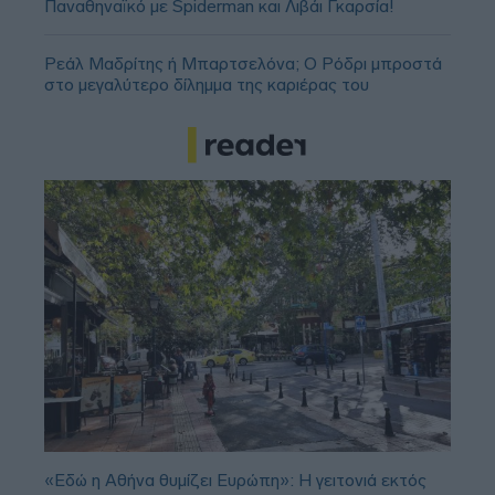
Παναθηναϊκό με Spiderman και Λιβάι Γκαρσία!
Ρεάλ Μαδρίτης ή Μπαρτσελόνα; Ο Ρόδρι μπροστά
στο μεγαλύτερο δίλημμα της καριέρας του
«Εδώ η Αθήνα θυμίζει Ευρώπη»: H γειτονιά εκτός