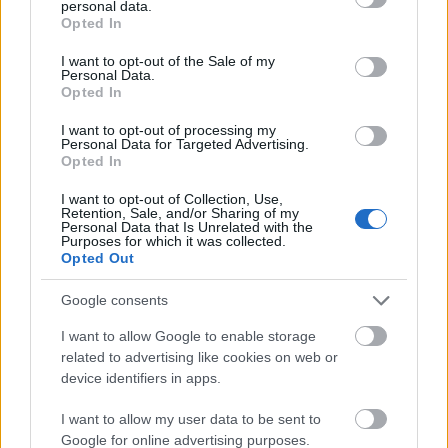
λειτουργία του ETCS, τις υποβαθμισμένες
personal data.
grant or deny consent to Google and its third-party tags to
Opted In
συνθήκες και τα έκτακτα περιστατικά.
use your data for below specified purposes in below Google
consent section.
I want to opt-out of the Sale of my
Personal Data.
Τέλος, ο διευθύνων σύμβουλος των
Opted In
Σιδηροδρόμων Ελλάδος Χρήστος Παληός,
I want to opt-out of processing my
δήλωσε: Για τους Σιδηροδρόμους Ελλάδος, η
Personal Data for Targeted Advertising.
Opted In
εκπαίδευση δεν είναι μια τυπική διαδικασία. Είναι
βασικός πυλώνας ασφάλειας, αξιοπιστίας και
I want to opt-out of Collection, Use,
Retention, Sale, and/or Sharing of my
επιχειρησιακής ετοιμότητας. Με την προμήθεια
Personal Data that Is Unrelated with the
των προσομοιωτών, τα στελέχη μας σε κρίσιμες
Purposes for which it was collected.
Opted Out
ειδικότητες θα μπορούν να εκπαιδεύονται σε
ρεαλιστικές συνθήκες λειτουργίας, να δοκιμάζουν
Google consents
σενάρια υποβαθμισμένης λειτουργίας και
I want to allow Google to enable storage
έκτακτων περιστατικών, και να αξιολογούνται με
related to advertising like cookies on web or
πιο συστηματικό τρόπο. Ο εκσυγχρονισμός του
device identifiers in apps.
σιδηροδρόμου δεν αφορά μόνο τις γραμμές, τα
I want to allow my user data to be sent to
συστήματα και τις υποδομές. Αφορά και τον
Google for online advertising purposes.