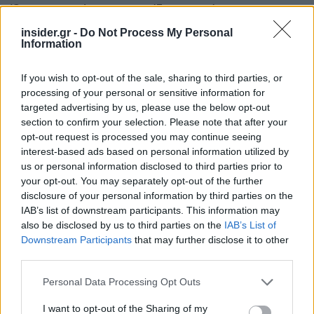
Όπως αναφέρεται στην ίδια ανακοίνωση ο
αναπληρωτής υπουργός Υποδομών και
insider.gr -
Do Not Process My Personal
Information
Μεταφορών Κωνσταντίνος Κυρανάκης δήλωσε:
Η ασφάλεια ξεκινά από την εκπαίδευση. Από τις
If you wish to opt-out of the sale, sharing to third parties, or
πρώτες ημέρες στο υπουργείο, θέσαμε έναν
processing of your personal or sensitive information for
πολύ συγκεκριμένο στόχο: η εκπαίδευση στον
targeted advertising by us, please use the below opt-out
ελληνικό σιδηρόδρομο να πάψει να είναι κυρίως
section to confirm your selection. Please note that after your
θεωρία, χαρτιά και διαδικασίες, και να περάσει σε
opt-out request is processed you may continue seeing
interest-based ads based on personal information utilized by
ένα σύγχρονο και πρακτικό μοντέλο, με
us or personal information disclosed to third parties prior to
πραγματική προσομοίωση συνθηκών λειτουργίας.
your opt-out. You may separately opt-out of the further
Η προμήθεια των νέων προσομοιωτών είναι ένα
disclosure of your personal information by third parties on the
σημαντικό βήμα προς αυτή την κατεύθυνση. Οι
IAB’s list of downstream participants. This information may
also be disclosed by us to third parties on the
IAB’s List of
μηχανοδηγοί, οι σταθμάρχες και το προσωπικό
Downstream Participants
that may further disclose it to other
κυκλοφορίας πρέπει να μπορούν να
third parties.
εκπαιδεύονται σε όλα τα σενάρια: από την
Please note that this website/app uses one or more Google
κανονική λειτουργία μέχρι την παραβίαση
Personal Data Processing Opt Outs
services and may gather and store information including but
σηματοδότη, την υπέρβαση ταχύτητας, τη
not limited to your visit or usage behaviour. You may click to
I want to opt-out of the Sharing of my