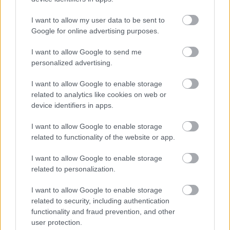
I want to allow my user data to be sent to
Google for online advertising purposes.
I want to allow Google to send me
Διαβάζονται αυτή τη στιγμή
personalized advertising.
Μεταβιβάσεις ακινήτων: Στο σκάνερ χιλιάδες
I want to allow Google to enable storage
συμβόλαια του 2025 για το πιστοποιητικό
related to analytics like cookies on web or
ΕΝΦΙΑ
device identifiers in apps.
Σήμερα το κρίσιμο ραντεβού στο Μέγαρο
Μαξίμου για τη βιομηχανία
I want to allow Google to enable storage
related to functionality of the website or app.
Πώς μπορείτε να βγείτε νωρίτερα στη σύνταξη
- Οι 3 κινήσεις που πρέπει να γίνουν εγκαίρως
I want to allow Google to enable storage
related to personalization.
I want to allow Google to enable storage
related to security, including authentication
functionality and fraud prevention, and other
TAGS:
ΣΕΒ
user protection.