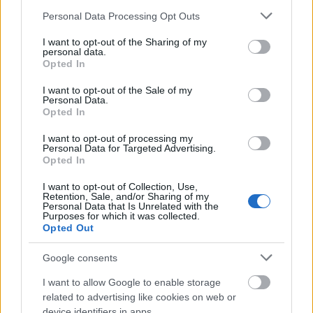
Please note that this website/app uses one or more Google
Personal Data Processing Opt Outs
services and may gather and store information including but
not limited to your visit or usage behaviour. You may click to
I want to opt-out of the Sharing of my
personal data.
grant or deny consent to Google and its third-party tags to
Πηγή: ΑΠΕ-ΜΠΕ
Opted In
use your data for below specified purposes in below Google
consent section.
I want to opt-out of the Sale of my
Ακολουθήστε το
insider.gr στο Google News
και μάθετε
Personal Data.
πρώτοι όλες τις
ειδήσεις
από την Ελλάδα και τον κόσμο.
Opted In
I want to opt-out of processing my
Personal Data for Targeted Advertising.
Opted In
I want to opt-out of Collection, Use,
Retention, Sale, and/or Sharing of my
Personal Data that Is Unrelated with the
Purposes for which it was collected.
Opted Out
Google consents
I want to allow Google to enable storage
related to advertising like cookies on web or
device identifiers in apps.