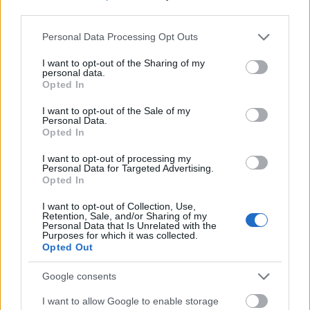
ανάκαμψη της οικονομίας, με τον πληθωρισμό να
third parties.
κατεβάζει στροφές, ενώ η αγορά εργασίας
Please note that this website/app uses one or more Google
παραμένει ισχυρή. Η ανάπτυξη συνεχίζεται αλλά
Personal Data Processing Opt Outs
services and may gather and store information including but
γεωπολιτική αστάθεια παραμένει, δημιουργώντας
not limited to your visit or usage behaviour. You may click to
I want to opt-out of the Sharing of my
κοινωνικο-οικονομικά προβλήματα. Σκοπός της
personal data.
grant or deny consent to Google and its third-party tags to
Opted In
Κομισιόν είναι να χτιστεί μια Ευρώπη
use your data for below specified purposes in below Google
consent section.
ανταγωνιστική, δημοσιονομικά σταθερή και με
I want to opt-out of the Sale of my
Personal Data.
μεγαλύτερη κοινωνική συνοχή.
Opted In
I want to opt-out of processing my
Εντός στόχου ελλείμματος ήταν οι εξής χώρες:
Personal Data for Targeted Advertising.
Opted In
Τσεχία, Εσθονία, Φινλανδία, Σλοβενία και Ισπανία,
ενώ όσον αφορά το εξωτερικό χρέος, ο κ.
I want to opt-out of Collection, Use,
Retention, Sale, and/or Sharing of my
Τζεντιλόνι επιβεβαιώσεις πως στην Ευρωζώνη
Personal Data that Is Unrelated with the
κατεγράφησαν σημαντικές μειώσεις, ωστόσο η
Purposes for which it was collected.
Opted Out
πτωτική τάση επιβραδύνεται. Ο τραπεζικός
κλάδος παραμένει εύρωστος και τα μη
Google consents
εξυπηρετούμενα δάνεια υποχωρούν αλλά με πιο
I want to allow Google to enable storage
αργούς ρυθμούς. Τέλος, επιμένοντας στο