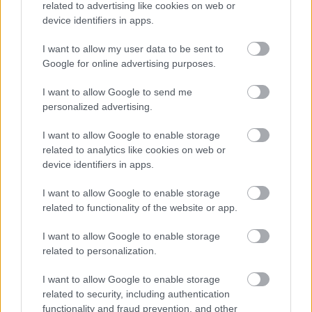
related to advertising like cookies on web or
εξωτερικό χρέος,
έδωσε εύσημα για βελτίωση
device identifiers in apps.
της κατάστασης σε 5 κράτη - μέλη, μεταξύ των
I want to allow my user data to be sent to
οποίων και η χώρα μας: Ισπανία, Πορτογαλία,
Google for online advertising purposes.
Γαλλία, Ελλάδα και Ιταλία
. Ταυτόχρονα, σε 2
χώρες (Σλοβακία και Ρουμανία) υπήρξε
I want to allow Google to send me
επιδείνωση.
personalized advertising.
I want to allow Google to enable storage
related to analytics like cookies on web or
device identifiers in apps.
I want to allow Google to enable storage
related to functionality of the website or app.
I want to allow Google to enable storage
related to personalization.
I want to allow Google to enable storage
related to security, including authentication
functionality and fraud prevention, and other