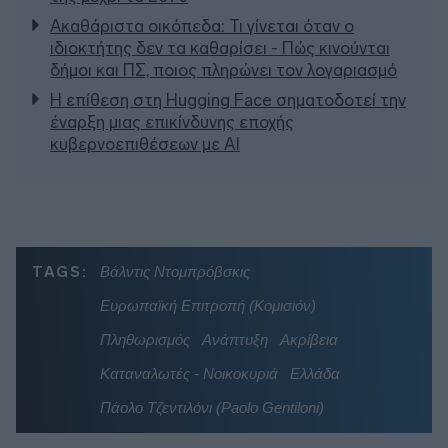
Ακαθάριστα οικόπεδα: Τι γίνεται όταν ο
ιδιοκτήτης δεν τα καθαρίσει - Πώς κινούνται
δήμοι και ΠΣ, ποιος πληρώνει τον λογαριασμό
Η επίθεση στη Hugging Face σηματοδοτεί την
έναρξη μιας επικίνδυνης εποχής
κυβερνοεπιθέσεων με AI
TAGS:
Βάλντις Ντομπρόβσκις
Ευρωπαϊκή Επιτροπή (Κομισιόν)
Πληθωρισμός
Ανάπτυξη
Ακρίβεια
Καταναλωτές - Νοικοκυριά
Ελλάδα
Πάολο Τζεντιλόνι (Paolo Gentiloni)