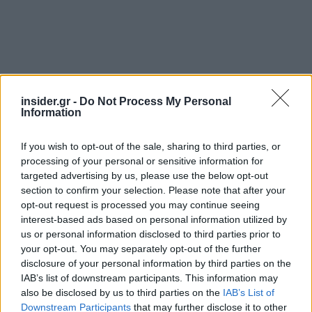
insider.gr -
Do Not Process My Personal
Information
If you wish to opt-out of the sale, sharing to third parties, or
processing of your personal or sensitive information for
targeted advertising by us, please use the below opt-out
section to confirm your selection. Please note that after your
Εύσημα Τζεντιλόνι στην Ελλάδα
opt-out request is processed you may continue seeing
interest-based ads based on personal information utilized by
us or personal information disclosed to third parties prior to
Από την πλευρά του, ο Ευρωπαίος Επίτροπος,
your opt-out. You may separately opt-out of the further
Πάολο Τζεντιλόνι
τόνισε πως η έκθεση της
disclosure of your personal information by third parties on the
Κομισιόν για το εαρινό ευρωπαϊκό εξάμηνο
IAB’s list of downstream participants. This information may
also be disclosed by us to third parties on the
IAB’s List of
έρχεται σε μια στιγμή που εξελίσσεται σταδιακή
Downstream Participants
that may further disclose it to other