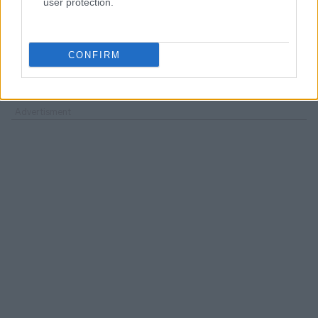
user protection.
CONFIRM
Ακολουθήστε το
insider.gr στο Google News
και μάθετε
πρώτοι όλες τις
ειδήσεις
από την Ελλάδα και τον κόσμο.