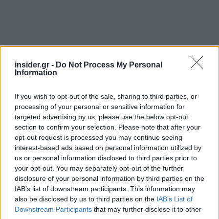
insider.gr -
Do Not Process My Personal
Information
Σύμφωνα με τη ρύθμιση που εφαρμόστηκε για τα
εισοδήματα που δηλώθηκαν πέρυσι, εάν έχει
If you wish to opt-out of the sale, sharing to third parties, or
processing of your personal or sensitive information for
κοινοποιηθεί οποιοδήποτε εξώδικο, ο
targeted advertising by us, please use the below opt-out
φορολογούμενος οφείλει, μέχρι τη λήξη της
section to confirm your selection. Please note that after your
προθεσμίας υποβολής της δήλωσης φορολογίας
opt-out request is processed you may continue seeing
εισοδήματος φορολογικού, να προσκομίσει
interest-based ads based on personal information utilized by
us or personal information disclosed to third parties prior to
διαταγή πληρωμής ή διαταγή απόδοσης χρήσης
your opt-out. You may separately opt-out of the further
μίσθιου ή δικαστική απόφαση αποβολής ή
disclosure of your personal information by third parties on the
επιδίκασης μισθωμάτων ή αντίγραφο της αγωγής
IAB’s list of downstream participants. This information may
αποβολής ή επιδίκασης μισθωμάτων,
also be disclosed by us to third parties on the
IAB’s List of
προκειμένου να μην φορολογηθούν τα
Downstream Participants
that may further disclose it to other