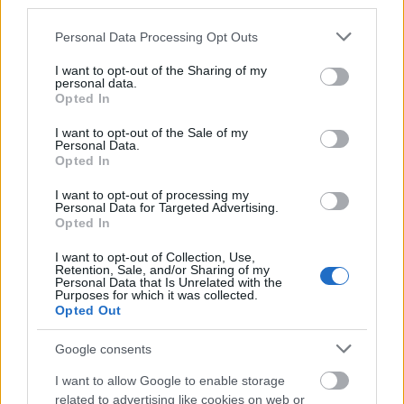
third parties.
εισοδήματα αυτά. Σε περίπτωση που
προσκομιστούν τα παραστατικά για τα εν λόγω
Please note that this website/app uses one or more Google
Personal Data Processing Opt Outs
services and may gather and store information including but
εισοδήματα φορολογούνται στο έτος και κατά το
not limited to your visit or usage behaviour. You may click to
I want to opt-out of the Sharing of my
ποσό που αποδεδειγμένα εισπράχθηκαν. Εάν
personal data.
grant or deny consent to Google and its third-party tags to
Opted In
όμως δεν προσκομιστούν τα παραστατικά εντός
use your data for below specified purposes in below Google
της προβλεπόμενης προθεσμίας, ο
consent section.
I want to opt-out of the Sale of my
Personal Data.
φορολογούμενος οφείλει να δηλώσει τα
Opted In
μισθώματα αυτά με την υποβολή τροποποιητικής
δήλωσης φορολογίας εισοδήματος, η οποία
I want to opt-out of processing my
Personal Data for Targeted Advertising.
υποβάλλεται χωρίς τόκους και πρόστιμα μέχρι τη
Opted In
λήξη της προθεσμίας υποβολής δήλωσης
I want to opt-out of Collection, Use,
φορολογίας εισοδήματος.
Retention, Sale, and/or Sharing of my
Personal Data that Is Unrelated with the
Purposes for which it was collected.
Opted Out
Google consents
I want to allow Google to enable storage
related to advertising like cookies on web or