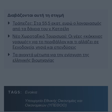
Διαβάζονται αυτή τη στιγμή
Τράπεζες: Στα 55,5 εκατ. ευρώ ο λογαριασμός
από τα δάνεια του ν. Κατσέλη
Νέο Χωροταξικό Τουρισμού: Οι νέες «κόκκινες
γραμμές» για το περιβάλλον και τι αλλάζει σε
ξενοδοχεία, νησιά και επενδύσεις
Τα ανοιχτά μέτωπα για την ενίσχυση της
ελληνικής βιομηχανίας
TAGS:
Ενοίκια
Υπουργείο Εθνικής Οικονομίας και
Οικονομικών (ΥΠΕΘΟΟ)