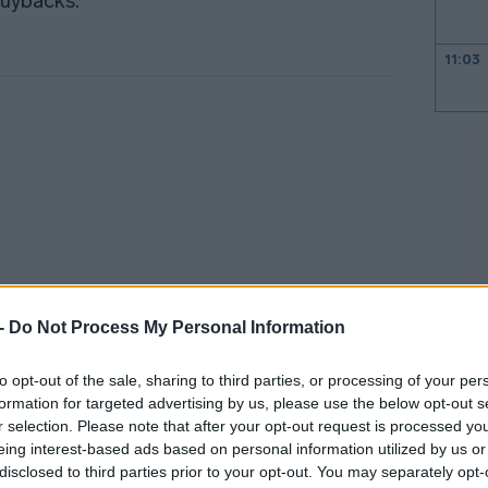
uybacks.
11:03
11:00
10:40
10:18
 -
Do Not Process My Personal Information
10:07
to opt-out of the sale, sharing to third parties, or processing of your per
τικές αποδόσεις των συστημικών
formation for targeted advertising by us, please use the below opt-out s
10:03
r selection. Please note that after your opt-out request is processed y
ηλότερα την επόμενη διετία, με την
eing interest-based ads based on personal information utilized by us or
ζουν. Για την Εθνική, οι αναλυτές
disclosed to third parties prior to your opt-out. You may separately opt-
09:49