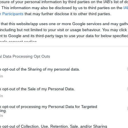
% το 2026 και 7,4% το 2027, με το μέρισμα
losure of your personal information by third parties on the IAB’s list of
. This information may also be disclosed by us to third parties on the
IA
 ευρώ το 2026 σε 1,01 ευρώ το 2027 και
Participants
that may further disclose it to other third parties.
ια την Πειραιώς προβλέπουν μερισματική
09:45
 that this website/app uses one or more Google services and may gath
 2027, με το μέρισμα ανά μετοχή να
including but not limited to your visit or usage behaviour. You may click 
26, στα 0,58 ευρώ το 2027 και στα 0,66
 to Google and its third-party tags to use your data for below specifi
09:31
ogle consent section.
l Data Processing Opt Outs
ανοδικές, εμφανίζονται οι προβλέψεις για
09:27
 Eurobank, η HSBC βλέπει dividend yield
o opt-out of the Sharing of my personal data.
ε μέρισμα ανά μετοχή 0,12 ευρώ το 2026,
In
09:10
ο 2028. Για την Alpha Bank, προβλέπει
o opt-out of the Sale of my Personal Data.
ο 2027, ενώ το μέρισμα ανά μετοχή
In
στα 0,13 ευρώ το 2027 και στα 0,16 ευρώ
09:06
to opt-out of processing my Personal Data for Targeted
ing.
08:50
In
o opt-out of Collection, Use, Retention, Sale, and/or Sharing