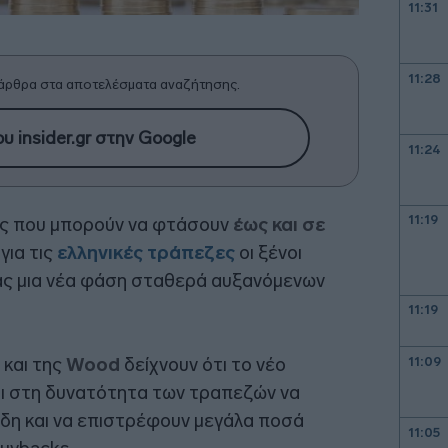
11:31
11:28
άρθρα στα αποτελέσματα αναζήτησης.
υ insider.gr στην Google
11:24
11:19
ις που μπορούν να φτάσουν
έως και σε
για τις
ελληνικές τράπεζες
οι ξένοι
ας μια νέα φάση σταθερά αυξανόμενων
11:19
και της
Wood
δείχνουν ότι το νέο
11:09
ι στη δυνατότητα των τραπεζών να
η και να επιστρέφουν μεγάλα ποσά
11:05