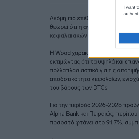
I want t
authenti
Ακόμη πιο επιθετική στην προσέγγ
θεωρεί ότι
η αγορά δεν έχει απο
κεφαλαιακών επιστροφών των 
Η Wood χαρακτηρίζει τις κεφαλα
εκτιμώντας ότι τα υψηλά και επα
πολλαπλασιαστικά για τις αποτιμ
αποδοτικότητα κεφαλαίων, ενισχύ
του βάρους των DTCs.
Για την περίοδο 2026-2028 προβλ
Alpha Bank και Πειραιώς, περίπου 
ποσοστό φτάνει στο 91,7%, συμπε