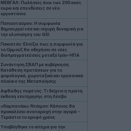
ΜΕΒΓΑΛ: Πωλήσεις άνω των 200 εκατ.
ευρώ και επενδύσεις σε νέο
εργοστάσιο
Παπασταύρου: Η συμφωνία
δημιουργεί νέα και ισχυρή δυναμική για
την υλοποίηση του GSI
Πακιστάν: Ελπίζει πως η συμφωνία για
το Ορμούζ θα οδηγήσει σε νέες
διαπραγματεύσεις μεταξύ Ιράν-ΗΠΑ
Συνάντηση ΣΒΑΠ με κυβέρνηση:
Κατάθεση προτάσεων για το
φορολογικό, χωροταξικό και εργασιακό
πλαίσιο της Μεταποίησης
Αφθώδης πυρετός: Τι δείχνει η πρώτη
έκθεση επιτήρησης στη Λέσβο
«Καμπανάκι» Ντάιμον: Κάποιος θα
προκαλέσει αναταραχή στην αγορά -
Τεράστιο το κρυφό χρέος
Υποβλήθηκε το αίτημα για την