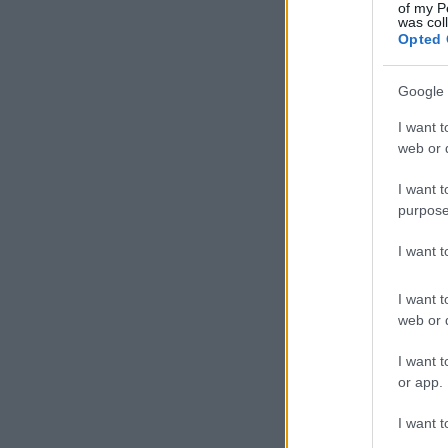
of my P
was col
Opted 
Google 
I want t
web or d
I want t
purpose
I want 
I want t
web or d
I want t
or app.
I want t