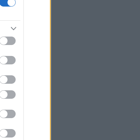
Λασίθι: Οριοθετημένη και χωρίς ενεργό
μέτωπο η πυρκαγιά στο Καρύδι
Σητείας
Τα νέα θωρηκτά που θα φέρουν το
όνομα Τραμπ θα κοστίσουν 275 δισ.
δολάρια
ΗΠΑ: Το προεδρικό ελικόπτερο
πλησίασε υπερβολικά αεροπλάνο της
γραμμής
Coca-Cola HBC: Γιατί το 2026
αποδεικνύεται έτος ορόσημο - Η
αλλαγή στρατηγικής και οι νέες
ευκαιρίες
Πετρελαιοφόρο δεξαμενόπλοιο
ανέφερε εκρήξεις στα Στενά του
Ορμούζ
Σήμερα το κρίσιμο ραντεβού στο
Μέγαρο Μαξίμου για τη βιομηχανία