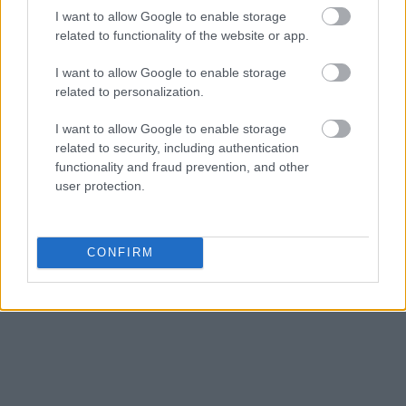
κλείσει την ψαλίδα. Τον Απρίλιο του 2026 στο
I want to allow Google to enable storage
συγκεκριμένο αεροδρόμιο καταγράφηκε αύξηση
related to functionality of the website or app.
16,4%, κατά 21.000 επιβάτες, με τις επιδόσεις
I want to allow Google to enable storage
ωστόσο να παραμένουν σε χαμηλότερα επίπεδα
related to personalization.
έναντι του αντίστοιχου μήνα του 2024.
I want to allow Google to enable storage
Τροφοδότης του θετικού προσήμου ήταν κατά
related to security, including authentication
functionality and fraud prevention, and other
κύριο λόγο η κίνηση εσωτερικού ενώ η διεθνής
user protection.
κίνηση αυξήθηκε επίσης χάρη στις πτήσεις προς
τη Γαλλία και τις Κάτω Χώρες από την Transavia
Group.
CONFIRM