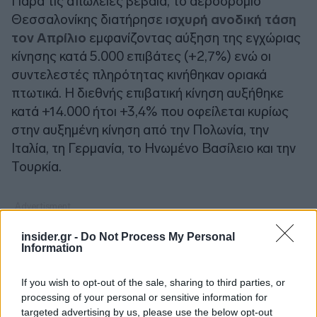
Παρά τις απώλειες βέβαια, το αεροδρόμιο
Θεσσαλονίκης διατήρησε
ισχυρή ανοδική τάση
τον Απρίλιο
εμφανίζοντας αύξηση της εγχώριας
κίνησης κατά 5.000 επιβάτες (+2,7%) ενώ οι
συντελεστές πληρότητας κινήθηκαν οριακά
πτωτικά. Η διεθνής επιβατική κίνηση αυξήθηκε
κατά +14.000 ήτοι +3,4% που οφείλεται κυρίως
στην αυξημένη κίνηση από την Πολωνία, την
Ιταλία, τη Γερμανία, το Ηνωμένο Βασίλειο και την
Τουρκία.
insider.gr -
Do Not Process My Personal
Information
If you wish to opt-out of the sale, sharing to third parties, or
processing of your personal or sensitive information for
targeted advertising by us, please use the below opt-out