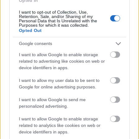
Opted In
Από τα 14 περιφερειακά αεροδρόμια
σε ευνοϊκή
I want to opt-out of Collection, Use,
θέση βρέθηκε το αεροδρόμιο των Χανίων
όπου
Retention, Sale, and/or Sharing of my
Personal Data that Is Unrelated with the
εμφάνισε σημαντική αύξηση (+32.000 επιβάτες /
Purposes for which it was collected.
Opted Out
+26,4% έναντι του Απριλίου 2025), κυρίως χάρη
στην πρόωρη έναρξη πτήσεων προς το
Google consents
Άμστερνταμ και το Ηνωμένο Βασίλειο από τον
I want to allow Google to enable storage
Όμιλο easyJet και την Jet2.com, καθώς και από
related to advertising like cookies on web or
την προσθήκη νέου δρομολογίου προς την
device identifiers in apps.
Ιρλανδία από τον Όμιλο Ryanair.
I want to allow my user data to be sent to
Google for online advertising purposes.
Κλείνει την «ψαλίδα» η Σαντορίνη
I want to allow Google to send me
personalized advertising.
Όσον αφορά για το αεροδρόμιο της
Σαντορίνης
φαίνεται να μετρά ακόμα απώλειες
I want to allow Google to enable storage
από την περσινή συνθήκη της έντονης σεισμικής
related to analytics like cookies on web or
device identifiers in apps.
δραστηριότητας επιτυγχάνοντας ωστόσο να