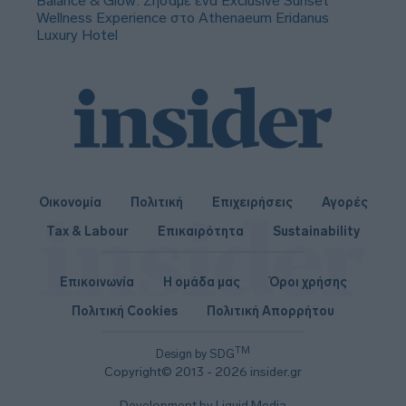
Balance & Glow: Ζήσαμε ένα Exclusive Sunset
Wellness Experience στο Athenaeum Eridanus
Luxury Hotel
Οικονομία
Πολιτική
Επιχειρήσεις
Αγορές
Tax & Labour
Επικαιρότητα
Sustainability
Επικοινωνία
Η ομάδα μας
Όροι χρήσης
Πολιτική Cookies
Πολιτική Απορρήτου
TM
Design by SDG
Copyright© 2013 - 2026 insider.gr
Development by Liquid Media