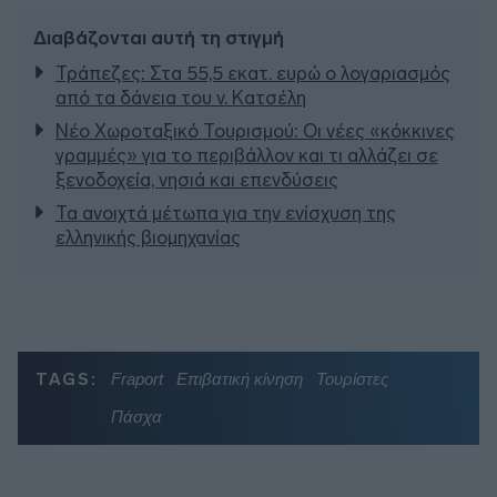
Διαβάζονται αυτή τη στιγμή
Τράπεζες: Στα 55,5 εκατ. ευρώ ο λογαριασμός
από τα δάνεια του ν. Κατσέλη
Νέο Χωροταξικό Τουρισμού: Οι νέες «κόκκινες
γραμμές» για το περιβάλλον και τι αλλάζει σε
ξενοδοχεία, νησιά και επενδύσεις
Τα ανοιχτά μέτωπα για την ενίσχυση της
ελληνικής βιομηχανίας
TAGS:
Fraport
Επιβατική κίνηση
Τουρίστες
Πάσχα