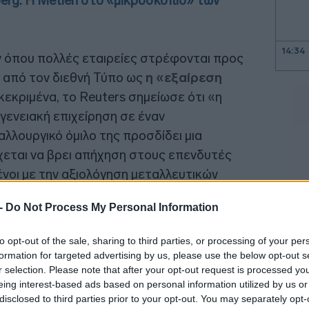
erg: Η Metlen στο «μικροσκόπιο» των
14:34
 όπου πολλές εταιρείες στρέφονται προς
 από τον διεθνή Τύπο ως
η «εξαίρεση
14:21
γκεκριμένα, το Reuters σημείωσε ότι «η
γενειακή επιχείρηση σε έναν
λλουργικό όμιλο της προσδίδει μια
14:17
έχεται να βρει απήχηση στους επενδυτές
14:06
μένοι με την αξιολόγηση μεταλλευτικών
φέλειας και εργολάβων άμυνας».
 -
Do Not Process My Personal Information
13:56
to opt-out of the sale, sharing to third parties, or processing of your per
formation for targeted advertising by us, please use the below opt-out s
13:42
r selection. Please note that after your opt-out request is processed y
eing interest-based ads based on personal information utilized by us or
disclosed to third parties prior to your opt-out. You may separately opt-
13:35