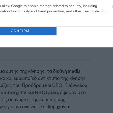
o allow Google to enable storage related to security, including
cation functionality and fraud prevention, and other user protection.
10:43
CONFIRM
α αυτής της κίνησης, τα διεθνή media
κό και ευρωπαϊκό αντίκτυπο της κίνησης
τεύξεις του Προέδρου και CEO, Ευάγγελου
omberg TV και BBC radio
, έφεραν στο
τις αδυναμίες της ευρωπαϊκής
γκη για ανταγωνιστική βιομηχανία.