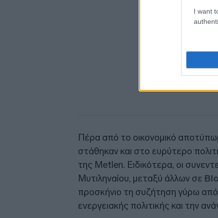
I want t
authenti
Πέρα από το οικονομικό αποτύπωμ
στάθηκαν και στο ευρύτερο πολιτι
της Metlen. Ειδικότερα, οι συνεν
Μυτιληναίου, μεταξύ άλλων σε
Blo
προσκήνιο τη συζήτηση γύρω από 
ενεργειακής πολιτικής και την ανά