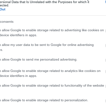
 ωστόσο η άφιξή της θεωρείται ενίσχυση
ersonal Data that Is Unrelated with the Purposes for which it
lected.
12:16
την οποία περισσότερες εταιρείες
Out
αι». Παράλληλα, τα μέσα στάθηκαν και στο
12:03
ν πρώτη εταιρεία που εισάγεται στο LSE
consents
αναφορές έγιναν σχετικά με την
o allow Google to enable storage related to advertising like cookies on
ν εταιρικής διακυβέρνησης του Λονδίνου.
evice identifiers in apps.
11:46
o allow my user data to be sent to Google for online advertising
s.
11:39
to allow Google to send me personalized advertising.
o allow Google to enable storage related to analytics like cookies on
11:22
evice identifiers in apps.
11:03
o allow Google to enable storage related to functionality of the website
o allow Google to enable storage related to personalization.
10:53