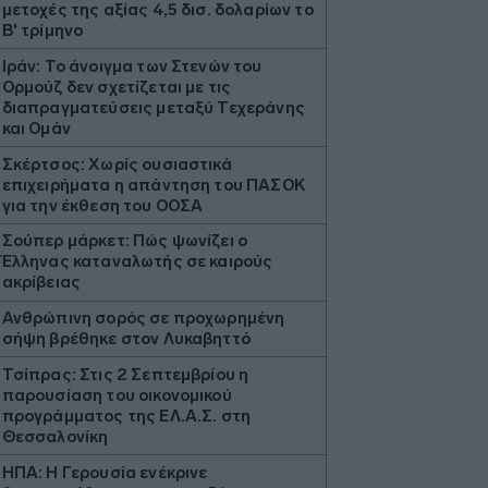
μετοχές της αξίας 4,5 δισ. δολαρίων το
Β' τρίμηνο
Ιράν: Το άνοιγμα των Στενών του
Ορμούζ δεν σχετίζεται με τις
διαπραγματεύσεις μεταξύ Τεχεράνης
και Ομάν
Σκέρτσος: Χωρίς ουσιαστικά
επιχειρήματα η απάντηση του ΠΑΣΟΚ
για την έκθεση του ΟΟΣΑ
Σούπερ μάρκετ: Πώς ψωνίζει ο
Έλληνας καταναλωτής σε καιρούς
ακρίβειας
Ανθρώπινη σορός σε προχωρημένη
σήψη βρέθηκε στον Λυκαβηττό
Τσίπρας: Στις 2 Σεπτεμβρίου η
παρουσίαση του οικονομικού
προγράμματος της ΕΛ.Α.Σ. στη
Θεσσαλονίκη
ΗΠΑ: Η Γερουσία ενέκρινε