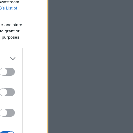
 downstream
πετρελαίου της περιφέρειας
B’s List of
Κρασνοντάρ ύστερα από ουκρανική
επίθεση με drones
er and store
Κορυφώνεται η έξοδος του Αυγούστου
to grant or
Τουρνάς: Το ΠΣ αντιμετώπισε
ed purposes
πρωτοφανείς ακραίες συνθήκες
Ισραηλινά ΜΜΕ: Σε κρίσιμη κατάσταση
η υγεία του Μοτζταμπά Χαμενεΐ -
Σύντομα μπορεί να είναι νεκρός
Marfin: Επιμένει ο δικηγόρος της
46χρονης για την ταυτοποίηση - «Η
ίδια εξέταση είχε γίνει και το 2022»
Situational Awareness: Συρροή
επενδυτών παρότι το hedge fund
βρέθηκε στα όρια της κατάρρευσης
ΙΣΑ: Ζητά άμεση αναστολή της
υποχρεωτικής καταχώρισης
αποτελεσμάτων στο Ψηφιακό
Αποθετήριο