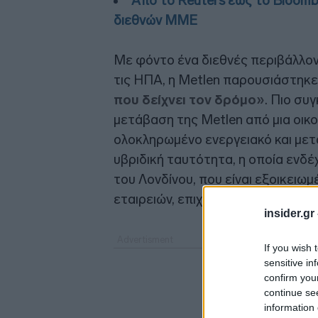
Από το Reuters έως το Bloomb
διεθνών ΜΜΕ
Με φόντο ένα διεθνές περιβάλλον
τις ΗΠΑ, η Metlen παρουσιάστηκε
που δείχνει τον δρόμο»
. Πιο συ
μετάβαση της Metlen από μια οικο
ολοκληρωμένο ενεργειακό και μετα
υβριδική ταυτότητα, η οποία ενδ
του Λονδίνου, που είναι εξοικειω
εταιρειών, επιχειρήσεων κοινής ω
insider.gr
If you wish 
sensitive in
confirm you
continue se
information 