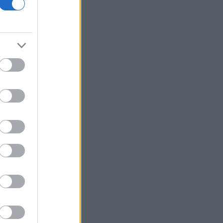
Η ακραία ζέστη δημιουργεί μια νέα
κλιματική πραγματικότητα
BP: Μια πώληση της καθιστά
Αμερικανό επενδυτή τον δεύτερο
μεγαλύτερο διυλιστή πετρελαίου της
Γερμανίας
Με ταχείς ρυθμούς οι διαδικασίες
αποκατάστασης μετά την πυρκαγιά
στη Δυτική Αττική
Συνεδρίαση της Επιτροπής Εκτίμησης
Κινδύνου για τους ισχυρούς ανέμους
και τις υψηλές θερμοκρασίες
Fed: Ο διχασμός για τις αυξήσεις
επιτοκίων βαθαίνει
5G παντού, 6G στον ορίζοντα: Πού
βρίσκεται η Ελλάδα στη μεγάλη
τεχνολογική μετάβαση
Η fintech εταιρεία AI Financial που