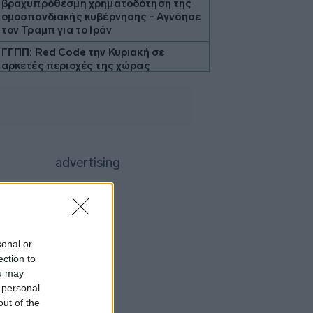
βραχυπρόθεσμη χρηματοδότηση της
ομοσπονδιακής κυβέρνησης - Αγνόησε
τον Τραμπ για το Ιράν
ΓΓΠΠ: Red Code την Κυριακή σε
αρκετές περιοχές της χώρας
ΗΠΑ: Η Ουάσινγκτον θα προσφέρει
βοήθεια 1 δισ. δολαρίων στη νέα
κυβέρνηση της Κολομβίας
Τουρκία: Περιορίζει την εμπορική
ναυσιπλοΐα προς τη Μαύρη Θάλασσα
Ρωσία: Έπληξε φορτηγό πλοίο με όπλα
για την Ουκρανία ανοιχτά της Οδησσού
Χαρδαλιάς: Δεν θα επιτρέψουμε
καμμία ανεμογεννήτρια στις
αναδασωτέες και πυρόπληκτες
sonal or
περιοχές της Αττικής
ection to
Ιταλία: Όλες οι πόλεις στο υψηλότερο
ou may
επίπεδο προειδοποίησης για καύσωνα
 personal
out of the
Ρωσία: Πυρκαγιά σε διυλιστήριο