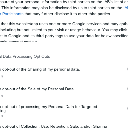
losure of your personal information by third parties on the IAB’s list of
. This information may also be disclosed by us to third parties on the
IA
Participants
that may further disclose it to other third parties.
 that this website/app uses one or more Google services and may gath
13:17
including but not limited to your visit or usage behaviour. You may click 
13:13
 to Google and its third-party tags to use your data for below specifi
ogle consent section.
13:01
l Data Processing Opt Outs
υπογράμμισε πως «η μεταμόρφωση της
χείρηση σε έναν ολοκληρωμένο ενεργειακό
12:50
o opt-out of the Sharing of my personal data.
ι μια υβριδική ταυτότητα που θα μπορούσε
In
δίνου, οι οποίοι έχουν εμπειρία στην
12:43
o opt-out of the Sale of my Personal Data.
παρόχων ενέργειας και αμυντικών
In
to opt-out of processing my Personal Data for Targeted
12:23
ing.
es
αναφέρθηκε ότι «η μεταφορά της
In
en από την Αθήνα στο Λονδίνο δεν
o opt-out of Collection, Use, Retention, Sale, and/or Sharing