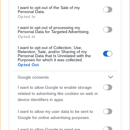
επιτυχή έκβαση της προαιρετικής δημόσιας
consent section.
I want to opt-out of the Sale of my
πρότασης ανταλλαγής μετοχών (η «Δημόσια
Personal Data.
Opted In
Πρόταση») την οποία υπέβαλε για την απόκτηση
του συνόλου των κοινών ονομαστικών μετοχών (οι
I want to opt-out of processing my
Personal Data for Targeted Advertising.
«Κοινές Μετοχές») που εκδόθηκαν από την
Opted In
Metlen Energy & Metals A.E. («Metlen A.E.»), η
I want to opt-out of Collection, Use,
Εταιρεία ανακοινώνει τα εξής:
Retention, Sale, and/or Sharing of my
Personal Data that Is Unrelated with the
Purposes for which it was collected.
Opted Out
Google consents
I want to allow Google to enable storage
related to advertising like cookies on web or
device identifiers in apps.
I want to allow my user data to be sent to
Google for online advertising purposes.
I want to allow Google to send me