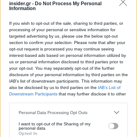
insider.gr -
Do Not Process My Personal
εισαγωγή.
Information
Νωρίτερα, σε ανάρτησή του στο LinkedIn, ο ο κ.
If you wish to opt-out of the sale, sharing to third parties, or
processing of your personal or sensitive information for
Μυτιληναίος σημείωσε ότι «είναι μεγάλη μέρα για
targeted advertising by us, please use the below opt-out
εμένα καθώς χτυπώ το καμπανάκι για την έναρξη
section to confirm your selection. Please note that after your
συναλλαγών των μετοχών της Metlen Energy &
opt-out request is processed you may continue seeing
Metals στο χρηματιστήριο του Λονδίνου. Εάν οι
interest-based ads based on personal information utilized by
us or personal information disclosed to third parties prior to
φίλοι και οι ακόλουθοι είναι διαθέσιμοι στις 9:58,
your opt-out. You may separately opt-out of the further
είστε προσκεκλημένοι σε αυτό το μοναδικό
disclosure of your personal information by third parties on the
γεγονός».
IAB’s list of downstream participants. This information may
also be disclosed by us to third parties on the
IAB’s List of
Downstream Participants
that may further disclose it to other
Ντεμπούτο στα 47,16 ευρώ ανά
third parties.
μετοχή
Please note that this website/app uses one or more Google
Personal Data Processing Opt Outs
services and may gather and store information including but
not limited to your visit or usage behaviour. You may click to
I want to opt-out of the Sharing of my
Σε συνέχεια της από 29 Ιουλίου 2025
personal data.
grant or deny consent to Google and its third-party tags to
ανακοίνωσης της Metlen PLC αναφορικά με την
Opted In
use your data for below specified purposes in below Google