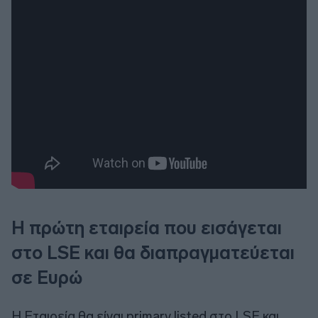
Η πρώτη εταιρεία που εισάγεται
στο LSE και θα διαπραγματεύεται
σε Ευρώ
H Εταιρεία θα είναι primary listed στο LSE και