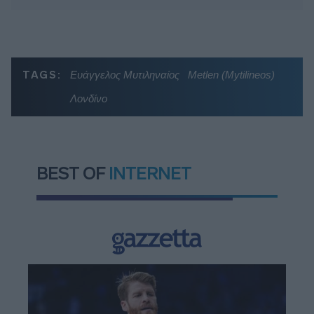
TAGS:
Ευάγγελος Μυτιληναίος
Metlen (Mytilineos)
Λονδίνο
BEST OF
INTERNET