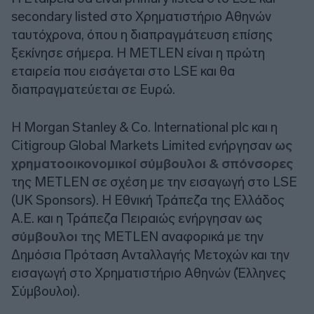
secondary listed στο Χρηματιστήριο Αθηνών
ταυτόχρονα, όπου η διαπραγμάτευση επίσης
ξεκίνησε σήμερα. Η METLEN είναι η πρώτη
εταιρεία που εισάγεται στο LSE και θα
διαπραγματεύεται σε Ευρώ.
Η Morgan Stanley & Co. International plc και η
Citigroup Global Markets Limited ενήργησαν
ως
χρηματοοικονομικοί σύμβουλοι & σπόνσορες
της METLEN σε σχέση με την εισαγωγή στο LSE
(UK Sponsors). Η Εθνική Τράπεζα της Ελλάδος
Α.Ε. και η Τράπεζα Πειραιώς ενήργησαν
ως
σύμβουλοι
της METLEN αναφορικά με την
Δημόσια Πρόταση Ανταλλαγής Μετοχών και την
εισαγωγή στο Χρηματιστήριο Αθηνών (Έλληνες
Σύμβουλοι).