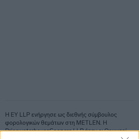
Η EY LLP ενήργησε ως διεθνής σύμβουλος
φορολογικών θεμάτων στη METLEN. Η
PricewaterhouseCoopers LLP ήταν οι Ορκωτοί
Ελεγκτές της METLEN σε σχέση με την