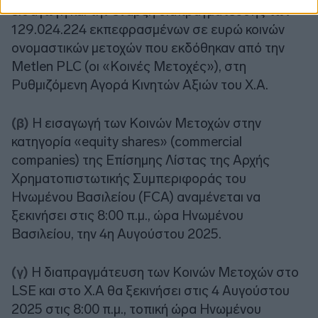
εισαγωγή και την έναρξη διαπραγμάτευσης των
129.024.224 εκπεφρασμένων σε ευρώ κοινών
ονομαστικών μετοχών που εκδόθηκαν από την
Metlen PLC (οι «Κοινές Μετοχές»), στη
Ρυθμιζόμενη Αγορά Κινητών Αξιών του Χ.Α.
(β)
Η εισαγωγή των Κοινών Μετοχών στην
κατηγορία «equity shares» (commercial
companies) της Επίσημης Λίστας της Αρχής
Χρηματοπιστωτικής Συμπεριφοράς του
Ηνωμένου Βασιλείου (FCA) αναμένεται να
ξεκινήσει στις 8:00 π.μ., ώρα Ηνωμένου
Βασιλείου, την 4η Αυγούστου 2025.
(γ)
Η διαπραγμάτευση των Κοινών Μετοχών στο
LSE και στο X.A θα ξεκινήσει στις 4 Αυγούστου
2025 στις 8:00 π.μ., τοπική ώρα Ηνωμένου