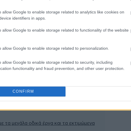
12:07
o allow Google to enable storage related to analytics like cookies on
evice identifiers in apps.
o allow Google to enable storage related to functionality of the website
12:04
12:01
o allow Google to enable storage related to personalization.
o allow Google to enable storage related to security, including
11:43
cation functionality and fraud prevention, and other user protection.
ή
11:32
CONFIRM
 δρόμο για το 2027 - Το παράπονο της
τούν Ιστορία
άσινα», «κίτρινα» και «κόκκινα» σπίτια για
11:16
 με τα μεγάλα οδικά έργα και τα εκτιμώμενα
11:02