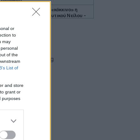
Βασιλακόπουλος: Στο «κόκκινο» η
Αττική για τον ιό του Δυτικού Νείλου -
Τι πρέπει να προσέχουν οι
παραθεριστές
sonal or
ection to
Πολύ υψηλός κίνδυνος πυρκαγιάς
ou may
αύριο σε Κρήτη, Χίο, Σάμο και Ικαρία
 personal
Μπαρό για προεδρικές εκλογές: «Η
out of the
Γαλλία δε θα ανεχθεί καμία απόπειρα
 downstream
ξένης ανάμιξης»
B’s List of
Canadair 515: Το «νυχτόβιο»
αεροσκάφος που θα αποκτήσει ο
er and store
ελληνικός στόλος
to grant or
Συνελήφθη στη Γερμανία ένας από
ed purposes
τους εκτελεστές της «Greek Mafia»
Μειώθηκε στα 2,615 δισ. ευρώ το
εμπορικό έλλειμμα τον Ιούνιο - «Άλμα»
26,3% στις εξαγωγές
Σκέρτσος για πυρκαγιές: «Nα μην