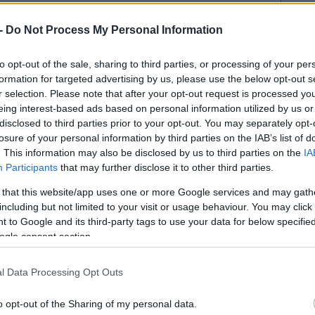
γγιση και ειδικά διαμορφωμένους branded
13:48
 -
Do Not Process My Personal Information
to opt-out of the sale, sharing to third parties, or processing of your per
formation for targeted advertising by us, please use the below opt-out s
13:40
r selection. Please note that after your opt-out request is processed y
eing interest-based ads based on personal information utilized by us or
13:31
disclosed to third parties prior to your opt-out. You may separately opt-
losure of your personal information by third parties on the IAB’s list of
. This information may also be disclosed by us to third parties on the
IA
Participants
that may further disclose it to other third parties.
13:16
 that this website/app uses one or more Google services and may gath
including but not limited to your visit or usage behaviour. You may click 
13:14
 to Google and its third-party tags to use your data for below specifi
ogle consent section.
13:07
l Data Processing Opt Outs
ς Κωτσόβολος, Χρήστος
o opt-out of the Sharing of my personal data.
12:57
στημα στην Κηφισιά αποτυπώνει μια νέα