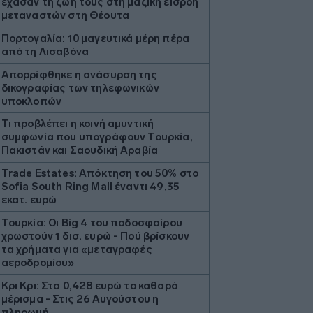
έχασαν τη ζωή τους στη μαζική εισροή
μεταναστών στη Θέουτα
Πορτογαλία: 10 μαγευτικά μέρη πέρα
από τη Λισαβόνα
Απορρίφθηκε η ανάσυρση της
δικογραφίας των τηλεφωνικών
υποκλοπών
Τι προβλέπει η κοινή αμυντική
συμφωνία που υπογράφουν Τουρκία,
Πακιστάν και Σαουδική Αραβία
Trade Estates: Απόκτηση του 50% στο
Sofia South Ring Mall έναντι 49,35
εκατ. ευρώ
Τουρκία: Οι Big 4 του ποδοσφαίρου
χρωστούν 1 δισ. ευρώ - Πού βρίσκουν
τα χρήματα για «μεταγραφές
αεροδρομίου»
Κρι Κρι: Στα 0,428 ευρώ το καθαρό
μέρισμα - Στις 26 Αυγούστου η
πληρωμή