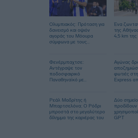
Ολυμπιακός: Πρόταση για
Ένα ζωντα
δανεισμό και οψιόν
της Αθήνα
αγοράς του Μόουρα
4,5 km της
σύμφωνα με τους
Πορτογάλους
Φενέρμπαχτσε:
Αγώνας δρό
Αντέγραψε τον
αποζημιώσε
ποδοσφαιρικό
φωτιές στη
Παναθηναϊκό με
Express α
Spiderman και Λιβάι
των 113.0
Γκαρσία!
Ρεάλ Μαδρίτης ή
Δύο σημείο
Μπαρτσελόνα; Ο Ρόδρι
προδίδουν 
μπροστά στο μεγαλύτερο
χρησιμοπο
δίλημμα της καριέρας του
GPT