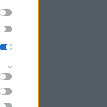
σταματήσουμε να επενδύουμε στην
πρόληψη και τους ανθρώπους»
Έρευνα του ΕΟΤ: Η Ελλάδα στις
κορυφαίες επιλογές των Ευρωπαίων
ταξιδιωτών
Νέο Αεροδρόμιο Κρήτης: Έπεσαν οι
υπογραφές για τα συστήματα
αεροναυτιλίας
Γερμανία: Συνεδρίαση του Εθνικού
Συμβουλίου για το περιστατικό με το
drone
Generali: Αύξηση 13,7% στα κέρδη το
α' εξάμηνο - Στα 53,4 δισ. τα
εγγεγραμμένα ασφάλιστρα
Σε υψηλό τριετίας οι παγκόσμιες τιμές
τροφίμων - «Άλμα» για σιτηρά και
ζάχαρη
ΑΑΔΕ-myAGRO: Πάνω από 2.000
άτομα στη ζωντανή μετάδοση, oι