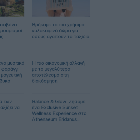
ισαβόνα:
Βρήκαμε τα πιο χρήσιμα
προορισμοί
καλοκαιρινά δώρα για
ας
όσους αγαπούν τα ταξίδια
ένο μυστικό
Η πιο οικονομική αλλαγή
 φαράγγι
με το μεγαλύτερο
 μαγευτική
αποτέλεσμα στη
ιβυκό
διακόσμηση
ά των
Balance & Glow: Ζήσαμε
αξίζει να
ένα Exclusive Sunset
Wellness Experience στο
Athenaeum Eridanus
Luxury Hotel