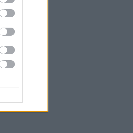
τοποθετήσεις των φορέων
Meta: Πρόστιμο-ρεκόρ 567 εκατ.
δολαρίων για βλάβες στην ψυχική
υγεία των ανηλίκων
Σε τροχιά για την καλύτερη εβδομάδα
του έτους ο χρυσός - Ράλι 5% το ασήμι
Στο 3,4% ο πληθωρισμός τον Ιούλιο -
Στα ύψη στέγαση, καύσιμα, εκτόξευση
17,5% στις αεροπορικές μεταφορές
Google: Tι σημαίνει η μετακόμιση του
κέντρου ΑΙ από το Λονδίνο στη Silicon
Valley
Η Ρωσία επιτέθηκε σε πλοία με
στρατιωτικά φορτία για την Ουκρανία
στη Μαύρη Θάλασσα
Σε υψηλό έξι ετών η ανεργία στη
Γαλλία - Στο 8,3%
Allianz: Χειρότερη από την
αναμενόμενη πτώση κερδών 8,7%,