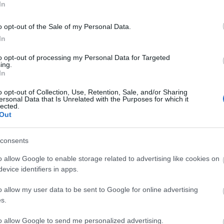
In
 τον καταναλωτή: όχι απλώς με προϊόντα,
ου συνδυάζουν κορυφαία brands,
o opt-out of the Sale of my Personal Data.
12:49
οικοσυστήματα για την καθημερινή ζωή. Δεν
In
 προσφέρουμε ένα πλαίσιο επιλογών με
to opt-out of processing my Personal Data for Targeted
ing.
ς πραγματικές ανάγκες του σήμερα. Στο
12:39
In
ς παρουσίας μας σε κομβικά σημεία, η
o opt-out of Collection, Use, Retention, Sale, and/or Sharing
 προορισμός αγορών — είναι ένας
ersonal Data that Is Unrelated with the Purposes for which it
12:33
lected.
ιτιού, της καθημερινότητας και των
Out
12:33
consents
News
και μάθετε πρώτοι όλες τις
ειδήσεις
από την
o allow Google to enable storage related to advertising like cookies on
evice identifiers in apps.
12:23
o allow my user data to be sent to Google for online advertising
s.
12:20
to allow Google to send me personalized advertising.