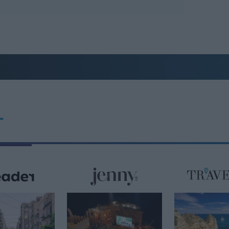
10:58
T