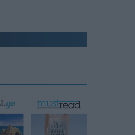
αλλά διατηρεί τον ετήσιο στόχο
Έμπολα: Τα επιβεβαιωμένα κρούσματα
ξεπέρασαν τα 4.000 στη ΛΔ Κονγκό