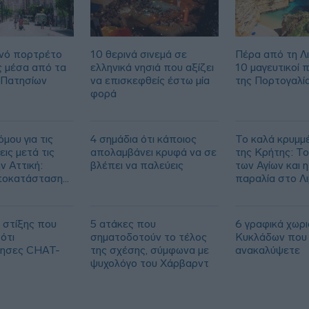
νό πορτρέτο
10 θερινά σινεμά σε
Πέρα από τη Λ
ς μέσα από τα
ελληνικά νησιά που αξίζει
10 μαγευτικοί 
 Πατησίων
να επισκεφθείς έστω μία
της Πορτογαλί
φορά
μου για τις
4 σημάδια ότι κάποιος
Το καλά κρυμμ
ις μετά τις
απολαμβάνει κρυφά να σε
της Κρήτης: Το
ν Αττική:
βλέπει να παλεύεις
των Αγίων και η
ποκατάσταση
παραλία στο Λ
00 στρεμμάτων
 στίξης που
5 ατάκες που
6 γραφικά χωρι
ότι
σηματοδοτούν το τέλος
Κυκλάδων που 
ίησες CHAT-
της σχέσης, σύμφωνα με
ανακαλύψετε
ψυχολόγο του Χάρβαρντ