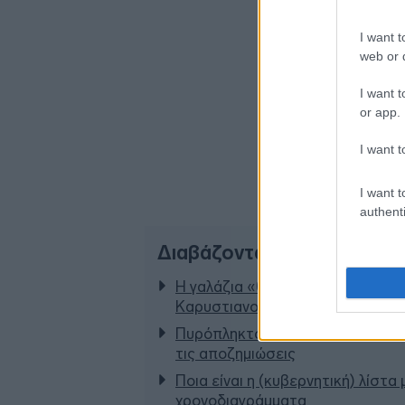
I want t
web or d
I want t
or app.
I want t
I want t
authenti
Διαβάζονται αυτή τη στιγμ
Η γαλάζια «θετική ατζέντα» στο
Καρυστιανού - Στον ΣΥΡΙΖΑ μελε
Πυρόπληκτοι: Τι σημαίνουν τα «πρ
τις αποζημιώσεις
Ποια είναι η (κυβερνητική) λίστα
χρονοδιαγράμματα