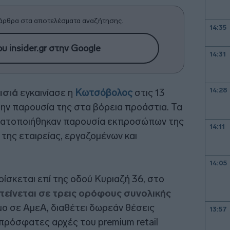
άρθρα στα αποτελέσματα αναζήτησης.
14:35
υ insider.gr στην Google
14:31
14:28
ισιά
εγκαινίασε η
Κωτσόβολος
στις 13
την παρουσία της στα βόρεια προάστια. Τα
γματοποιήθηκαν παρουσία εκπροσώπων της
14:11
της εταιρείας, εργαζομένων και
14:05
σκεται επί της οδού Κυριαζή 36, στο
τείνεται σε τρεις ορόφους συνολικής
ιμο σε ΑμεΑ, διαθέτει δωρεάν θέσεις
13:57
 πρόσφατες αρχές του premium retail