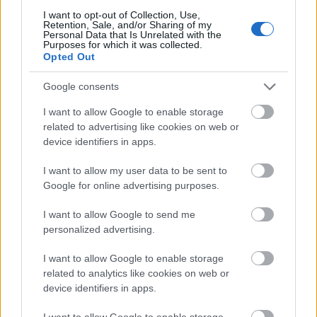
I want to opt-out of Collection, Use,
Retention, Sale, and/or Sharing of my
Σημειώνεται ότι «η παραγωγή και των τριών
Personal Data that Is Unrelated with the
αυτών κρίσιμων υλικών (βωξίτη, αλουμίνας και
Purposes for which it was collected.
Opted Out
Γαλλίου σημερινής αξίας περί του 1 δισ.)
προορίζεται για εξαγωγή σε χώρες της Ευρώπης
Google consents
και της Β. Αμερικής.
I want to allow Google to enable storage
related to advertising like cookies on web or
device identifiers in apps.
I want to allow my user data to be sent to
Google for online advertising purposes.
I want to allow Google to send me
personalized advertising.
I want to allow Google to enable storage
related to analytics like cookies on web or
device identifiers in apps.
I want to allow Google to enable storage