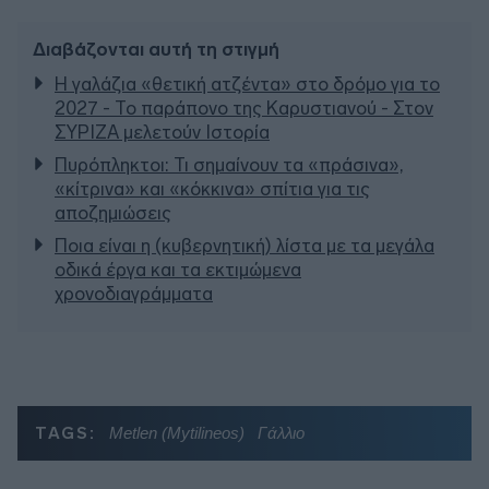
Διαβάζονται αυτή τη στιγμή
Η γαλάζια «θετική ατζέντα» στο δρόμο για το
2027 - Το παράπονο της Καρυστιανού - Στον
ΣΥΡΙΖΑ μελετούν Ιστορία
Πυρόπληκτοι: Τι σημαίνουν τα «πράσινα»,
«κίτρινα» και «κόκκινα» σπίτια για τις
αποζημιώσεις
Ποια είναι η (κυβερνητική) λίστα με τα μεγάλα
οδικά έργα και τα εκτιμώμενα
χρονοδιαγράμματα
TAGS:
Metlen (Mytilineos)
Γάλλιο