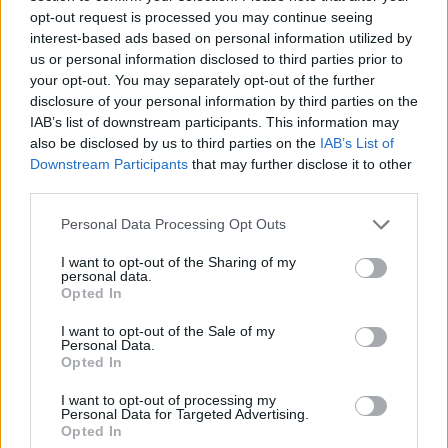
opt-out request is processed you may continue seeing
interest-based ads based on personal information utilized by
us or personal information disclosed to third parties prior to
your opt-out. You may separately opt-out of the further
disclosure of your personal information by third parties on the
IAB’s list of downstream participants. This information may
also be disclosed by us to third parties on the
IAB’s List of
Downstream Participants
that may further disclose it to other
third parties.
Please note that this website/app uses one or more Google
Personal Data Processing Opt Outs
services and may gather and store information including but
not limited to your visit or usage behaviour. You may click to
I want to opt-out of the Sharing of my
Ενδεικτικά αναφέρονται:
personal data.
grant or deny consent to Google and its third-party tags to
Opted In
use your data for below specified purposes in below Google
consent section.
α) Ολοκληρωμένα Συστήματα που
I want to opt-out of the Sale of my
Personal Data.
χρησιμοποιούνται σε πληροφορική και
Opted In
τηλεπικοινωνίες,
I want to opt-out of processing my
β) Λαμπτήρες με φωτοδιόδους (LED) και
Personal Data for Targeted Advertising.
γ) Μαγνήτες διαρκείας κ.α.
Opted In