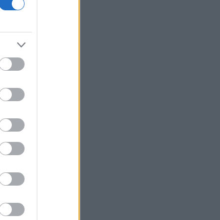
18η συνεχόμενη χρονιά
Νέος γύρος χρηματοδότησης 8 δισ.
δολαρίων για τη DeepSeek
Βρεττού (Credia): Πιστωτική επέκταση
άνω των 1,3 δισ. ευρώ φέτος -
Επιταχύνει την ανάπτυξη, μεταθέτει
το μέρισμα
Στα πράσινα οι ευρωαγορές - Νέο
ενδοσυνεδριακό ρεκόρ για τον Stoxx
Πυρκαγιές: 325 αυτοψίες στις
πληγείσες περιοχές - 118 «κόκκινα»
κτίρια σε Δυτ. Αττική και Ρέθυμνο
Σε εξέλιξη πυρκαγιές σε Σκύρο και
Φάρσαλα
ΑΔΜΗΕ: Διατηρεί την τεχνική ηγεσία
κατά την κατασκευή του Great Sea
Interconnector