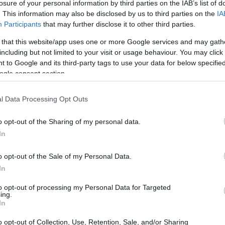
ύνατη την απορρόφηση οιασδήποτε
losure of your personal information by third parties on the IAB’s list of
20:33
. This information may also be disclosed by us to third parties on the
IA
 ενώ είναι, απολύτως, αδύνατο να την
Participants
that may further disclose it to other third parties.
νό, το οποίο πλέον έχει ιδιαίτερα
 that this website/app uses one or more Google services and may gath
τική δύναμη. Στο πλαίσιο αυτό, και
20:20
including but not limited to your visit or usage behaviour. You may click 
πειλεί τη βιωσιμότητα των επιχειρήσεων
 to Google and its third-party tags to use your data for below specifi
νιστικές συγκριτικά με αυτές άλλων
ogle consent section.
20:12
υχθεί οποιαδήποτε αύξηση στα δημοτικά
l Data Processing Opt Outs
 υπάρξει παρότρυνση προς τους ΟΤΑ για
τοδότησης τους, για παράδειγμα μέσω
20:12
o opt-out of the Sharing of my personal data.
αράλληλη αύξηση του ποσοστού της
In
σεων των κεντρικών αυτοτελών πόρων
19:56
o opt-out of the Sale of my Personal Data.
In
ΕΕ, Ιωάννης Μασούτης: «Οποιαδήποτε
to opt-out of processing my Personal Data for Targeted
19:55
ing.
ΤΑ εις βάρος των επιχειρήσεων και κυρίως
In
υς, καθώς επηρεάζουν την
o opt-out of Collection, Use, Retention, Sale, and/or Sharing
19:47