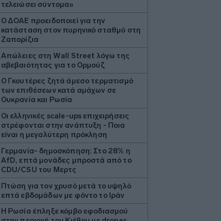
τελειώσει σύντομα»
Ο ΔΟΑΕ προειδοποιεί για την
κατάσταση στον πυρηνικό σταθμό στη
Ζαπορίζια
Απώλειες στη Wall Street λόγω της
αβεβαιότητας για το Ορμούζ
Ο Γκουτέρες ζητά άμεσο τερματισμό
των επιθέσεων κατά αμάχων σε
Ουκρανία και Ρωσία
Οι ελληνικές scale-ups επιχειρήσεις
στρέφονται στην ανάπτυξη - Ποια
είναι η μεγαλύτερη πρόκληση
Γερμανία- δημοσκόπηση: Στο 28% η
AfD, επτά μονάδες μπροστά από το
CDU/CSU του Μερτς
Πτώση για τον χρυσό μετά το υψηλό
επτά εβδομάδων με φόντο το Ιράν
Η Ρωσία έπληξε κόμβο εφοδιασμού
στην περιοχή του Κιέβου με drones