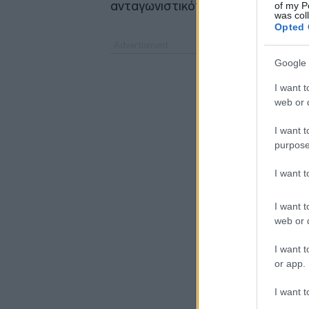
ανταγωνιστικότητα και τη βιωσιμό
of my P
was col
Opted 
Google 
I want t
web or d
I want t
purpose
I want 
I want t
web or d
I want t
or app.
I want t