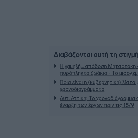
Διαβάζονται αυτή τη στιγμ
Η χαμηλή… απόδοση Μητσοτάκη σ
πυρόπληκτα ζωάκια - Το μισογε
Ποια είναι η (κυβερνητική) λίστα
χρονοδιαγράμματα
Δυτ. Αττική: Το χρονοδιάγραμμα
έναρξη των έργων πριν τις 15/9