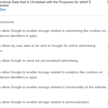
τητα τους».
ersonal Data that Is Unrelated with the Purposes for which it
lected.
Out
19:35
consents
19:22
o allow Google to enable storage related to advertising like cookies on
evice identifiers in apps.
o allow my user data to be sent to Google for online advertising
19:14
s.
19:12
to allow Google to send me personalized advertising.
o allow Google to enable storage related to analytics like cookies on
18:54
evice identifiers in apps.
o allow Google to enable storage related to functionality of the website
18:49
o allow Google to enable storage related to personalization.