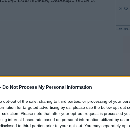
υπουργό Εσωτερικών, Θεόδωρο Λιβάνιο.
21:52
21:37
21:15
21:03
20:55
 -
Do Not Process My Personal Information
20:41
to opt-out of the sale, sharing to third parties, or processing of your per
α εξής: «Ο επιχειρηματικός κόσμος της
formation for targeted advertising by us, please use the below opt-out s
r selection. Please note that after your opt-out request is processed y
ατιμήσεων και επιβαρύνσεων, τόσο στον
eing interest-based ads based on personal information utilized by us or
20:38
των υλών, όσο και του κόστους μεταφοράς
disclosed to third parties prior to your opt-out. You may separately opt-