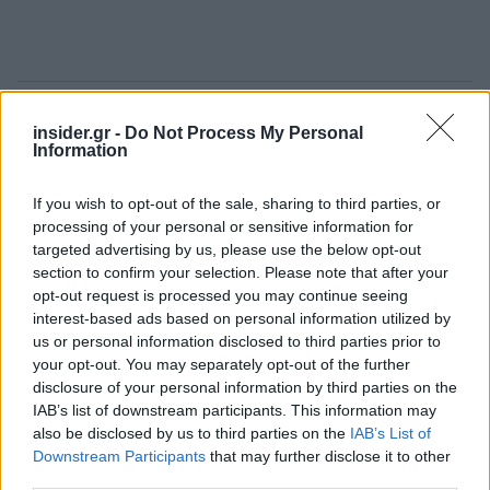
Ακολουθήστε το
insider.gr στο Google News
και μάθετε
insider.gr -
Do Not Process My Personal
πρώτοι όλες τις
ειδήσεις
από την Ελλάδα και τον κόσμο.
Information
If you wish to opt-out of the sale, sharing to third parties, or
processing of your personal or sensitive information for
targeted advertising by us, please use the below opt-out
section to confirm your selection. Please note that after your
opt-out request is processed you may continue seeing
interest-based ads based on personal information utilized by
us or personal information disclosed to third parties prior to
your opt-out. You may separately opt-out of the further
disclosure of your personal information by third parties on the
IAB’s list of downstream participants. This information may
also be disclosed by us to third parties on the
IAB’s List of
Downstream Participants
that may further disclose it to other
third parties.