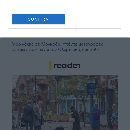
«Πέθανε ο πατέρας του Μέσι»: Αναμένεται η
ανακοίνωση της οικογένειας
CONFIRM
Παναθηναϊκός: Αποθέωση από τους Ισπανούς για
το ρόστερ της ομάδας
Μαρινάκης σε Μονκάδα, «πέντε μεταγραφές
έτοιμων παικτών στον Ολυμπιακό, άμεσα!»