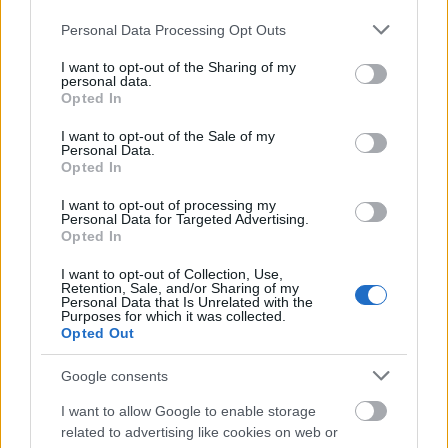
Please note that this website/app uses one or more Google
Personal Data Processing Opt Outs
services and may gather and store information including but
not limited to your visit or usage behaviour. You may click to
I want to opt-out of the Sharing of my
personal data.
grant or deny consent to Google and its third-party tags to
Διαβάζονται αυτή τη στιγμή
Opted In
use your data for below specified purposes in below Google
Τράπεζες: Στα 55,5 εκατ. ευρώ ο λογαριασμός
consent section.
I want to opt-out of the Sale of my
από τα δάνεια του ν. Κατσέλη
Personal Data.
Opted In
Νέο Χωροταξικό Τουρισμού: Οι νέες «κόκκινες
γραμμές» για το περιβάλλον και τι αλλάζει σε
I want to opt-out of processing my
ξενοδοχεία, νησιά και επενδύσεις
Personal Data for Targeted Advertising.
Opted In
Τα ανοιχτά μέτωπα για την ενίσχυση της
ελληνικής βιομηχανίας
I want to opt-out of Collection, Use,
Retention, Sale, and/or Sharing of my
Personal Data that Is Unrelated with the
Purposes for which it was collected.
Opted Out
Google consents
TAGS:
Εξαγορά
Peloton
I want to allow Google to enable storage
related to advertising like cookies on web or