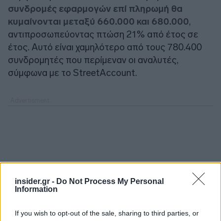
συνδρομές εφαρμογών επί πληρωμή θα
κυμαίνονται μεταξύ 660.000 και 680.000
,
αντιπροσωπεύοντας πτώση 21% από έτος σε
έτος. Αυτό είναι χαμηλότερο από τους 780.400
συνδρομητές που περίμεναν οι αναλυτές,
σύμφωνα με το StreetAccount.
insider.gr -
Do Not Process My Personal
Information
If you wish to opt-out of the sale, sharing to third parties, or