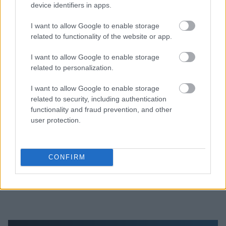
device identifiers in apps.
I want to allow Google to enable storage
related to functionality of the website or app.
I want to allow Google to enable storage
related to personalization.
Διαβάζονται αυτή τη στιγμή
I want to allow Google to enable storage
Μεταβιβάσεις ακινήτων: Στο σκάνερ χιλιάδες
related to security, including authentication
συμβόλαια του 2025 για το πιστοποιητικό
functionality and fraud prevention, and other
ΕΝΦΙΑ
user protection.
Σήμερα το κρίσιμο ραντεβού στο Μέγαρο
Μαξίμου για τη βιομηχανία
Πώς μπορείτε να βγείτε νωρίτερα στη σύνταξη
CONFIRM
- Οι 3 κινήσεις που πρέπει να γίνουν εγκαίρως