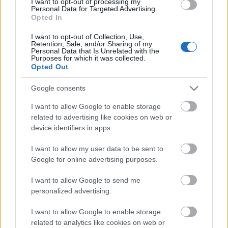
I want to opt-out of processing my
θα μειωθούν κατά 2% στα 2,7 δισ. έως 2,8 δισ.
Personal Data for Targeted Advertising.
Opted In
δολάρια.
Οι αναλυτές ανέμεναν τα έσοδα
ολόκληρου του έτους να είναι σύμφωνα με τις
I want to opt-out of Collection, Use,
Retention, Sale, and/or Sharing of my
προβλέψεις της Peloton στα 2,79 δισ.
Personal Data that Is Unrelated with the
Purposes for which it was collected.
δολάρια, σύμφωνα με την LSEG.
Opted Out
Google consents
Ακολουθήστε το
insider.gr στο Google News
και μάθετε
πρώτοι όλες τις
ειδήσεις
από την Ελλάδα και τον κόσμο.
I want to allow Google to enable storage
related to advertising like cookies on web or
device identifiers in apps.
I want to allow my user data to be sent to
Google for online advertising purposes.
I want to allow Google to send me
personalized advertising.
I want to allow Google to enable storage
related to analytics like cookies on web or