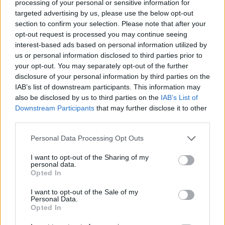
processing of your personal or sensitive information for
targeted advertising by us, please use the below opt-out
section to confirm your selection. Please note that after your
opt-out request is processed you may continue seeing
interest-based ads based on personal information utilized by
us or personal information disclosed to third parties prior to
your opt-out. You may separately opt-out of the further
disclosure of your personal information by third parties on the
IAB’s list of downstream participants. This information may
also be disclosed by us to third parties on the
IAB’s List of
Downstream Participants
that may further disclose it to other
third parties.
Please note that this website/app uses one or more Google
Personal Data Processing Opt Outs
services and may gather and store information including but
not limited to your visit or usage behaviour. You may click to
I want to opt-out of the Sharing of my
personal data.
grant or deny consent to Google and its third-party tags to
Opted In
use your data for below specified purposes in below Google
consent section.
I want to opt-out of the Sale of my
Για ολόκληρο το έτος, η Peloton αναμένει ότι οι
Personal Data.
συνδρομές εφαρμογών επί πληρωμή θα μειωθούν
Opted In
κατά 6% σε 700.000 έως 850.000 και τα έσοδα