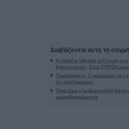
Διαβάζονται αυτή τη στιγμ
Η γαλάζια «θετική ατζέντα» στο
Καρυστιανού - Στον ΣΥΡΙΖΑ μελε
Πυρόπληκτοι: Τι σημαίνουν τα «πρ
τις αποζημιώσεις
Ποια είναι η (κυβερνητική) λίστα
χρονοδιαγράμματα