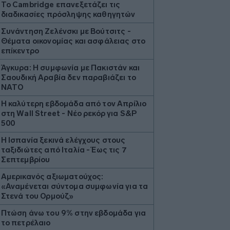
Το Cambridge επανεξετάζει τις
διαδικασίες πρόσληψης καθηγητών
Συνάντηση Ζελένσκι με Βούτσιτς -
Θέματα οικονομίας και ασφάλειας στο
επίκεντρο
Άγκυρα: Η συμφωνία με Πακιστάν και
Σαουδική Αραβία δεν παραβιάζει το
ΝΑΤΟ
Η καλύτερη εβδομάδα από τον Απρίλιο
στη Wall Street - Νέο ρεκόρ για S&P
500
Η Ισπανία ξεκινά ελέγχους στους
ταξιδιώτες από Ιταλία - Έως τις 7
Σεπτεμβρίου
Αμερικανός αξιωματούχος:
«Αναμένεται σύντομα συμφωνία για τα
Στενά του Ορμούζ»
Πτώση άνω του 9% στην εβδομάδα για
το πετρέλαιο