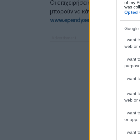
Οι επιχειρήσεις που επιθυμούν ν
of my P
was col
μπορούν να κάνουν την αίτησή το
Opted 
www.ependyseis.gr/mis/
Google 
I want t
web or d
I want t
purpose
I want 
I want t
web or d
I want t
or app.
I want t