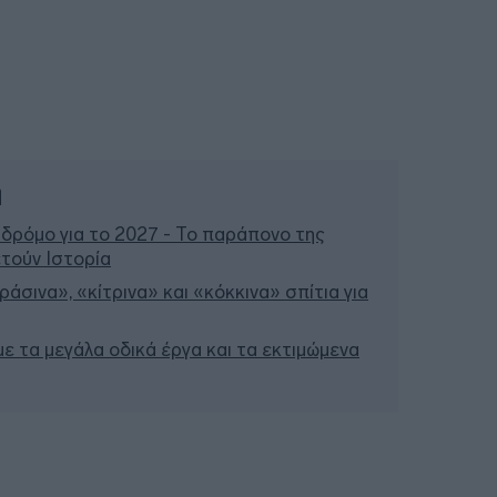
ή
 δρόμο για το 2027 - Το παράπονο της
τούν Ιστορία
άσινα», «κίτρινα» και «κόκκινα» σπίτια για
 με τα μεγάλα οδικά έργα και τα εκτιμώμενα