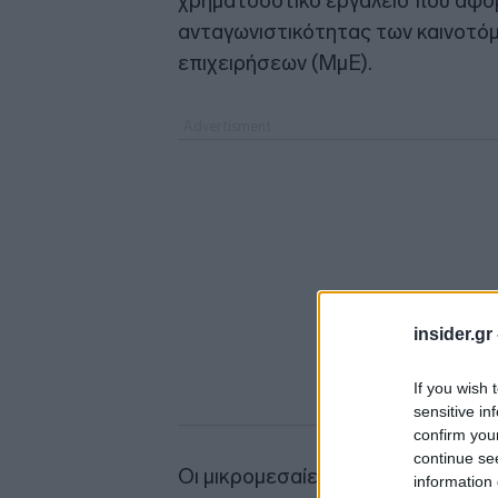
χρηματοδοτικό εργαλείο που αφορ
ανταγωνιστικότητας των καινοτόμ
επιχειρήσεων (ΜμΕ).
insider.gr
If you wish 
sensitive in
confirm you
continue se
Οι μικρομεσαίες επιχειρήσεις θα 
information 