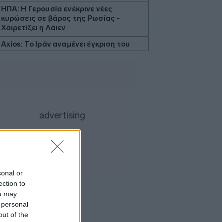
ΗΠΑ: Η Γερουσία ενέκρινε νέες
κυρώσεις σε βάρος της Ρωσίας -
Χαιρετίζει η Λάιεν
Axios: Το Ιράν αναμένει έγκριση του
Συμβουλίου Ασφαλείας για τη
συμφωνία ανοίγματος του Ορμούζ
Εβδομαδιαία κέρδη 7% για τον χρυσό
Ισπανία: Η αστυνομία εξάρθρωσε
δίκτυο διακινητών με κέρδη 24 εκατ.
ευρώ
ΔΕΘ - HELEXPO: Αναρτήθηκε ο
διαγωνισμός για την ανάπλαση των
204,6 εκατ. ευρώ
Σκέρτσος: «Το ΠΑΣΟΚ υποκαθιστά την
sonal or
οικονομική ανάλυση με πολιτική
ection to
προπαγάνδα»
ou may
Υπ. Παιδείας: 3,35 εκατ. ευρώ στο
 personal
Πανεπιστήμιο Κρήτης για το
out of the
στεγαστικό επίδομα των φοιτητών