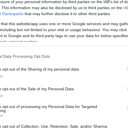
για επενδύσεις σε ενσώματα ή άυλα πάγια
losure of your personal information by third parties on the IAB’s list of
. This information may also be disclosed by us to third parties on the
IA
21:11
 για την ολοκλήρωση του επενδυτικού
Participants
that may further disclose it to other third parties.
ου θα λάβουν οι επιχειρήσεις θα
 that this website/app uses one or more Google services and may gath
εγγυήσεων υπέρ τους, με δυνατότητα
21:01
including but not limited to your visit or usage behaviour. You may click 
ευξης συγκεκριμένων κριτηρίων
 to Google and its third-party tags to use your data for below specifi
ogle consent section.
20:42
l Data Processing Opt Outs
αιριστικής Τράπεζας Ηπείρου, κ.
Ιωάννης
20:32
η των επενδυτικών σχεδίων της τοπικής
o opt-out of the Sharing of my personal data.
ρατηγική προτεραιότητα για τη
In
 Με τη συμμετοχή μας στο Ταμείο
20:19
o opt-out of the Sale of my Personal Data.
ηνικής Αναπτυξιακής Τράπεζας θα
In
η επενδυτικών δανείων στις
20:11
ήρια του Ταμείου, με στόχο την ενίσχυση
to opt-out of processing my Personal Data for Targeted
ing.
νίας και οικονομίας».
In
20:00
o opt-out of Collection, Use, Retention, Sale, and/or Sharing