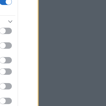
οικονομίας και οι κίνδυνοι της
επενδυτικής έκρηξης
ΕΛ.Α.Σ: «Η απροκάλυπτη ώσμωση
δικαστικής αρχής και εκτελεστικής
εξουσίας εκθέτει τη χώρα διεθνώς»
Δικαστικό μπλόκο στην αίθουσα χορού
του Τραμπ στο Λευκό Οίκο
Μπάρκιν (Fed): «Τα στοιχεία για την
αγορά εργασίας συμβαδίζουν με τις
πρόσφατες τάσεις»
Καταβλήθηκαν 33,58 εκατ. ευρώ σε
67.746 δικαιούχους για την αγορά
λιπασμάτων
Ευρωαγορές: Η καλύτερη εβδομάδα
από τα τέλη Ιουνίου - Σε νέα υψηλά ο
Stoxx 600
Κορυφώνεται η έξοδος των εκδρομέων
- Στο 100% η πληρότητα σε πολλά
δρομολόγια για Κυκλάδες