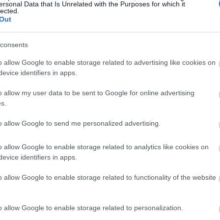
α συνεργαστούν με την Τράπεζα Ηπείρου,
ersonal Data that Is Unrelated with the Purposes for which it
lected.
υς στην πλατφόρμα:
Out
19:45
consents
19:37
o allow Google to enable storage related to advertising like cookies on
evice identifiers in apps.
19:27
o allow my user data to be sent to Google for online advertising
s.
19:15
to allow Google to send me personalized advertising.
o allow Google to enable storage related to analytics like cookies on
19:10
evice identifiers in apps.
o allow Google to enable storage related to functionality of the website
19:06
o allow Google to enable storage related to personalization.