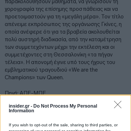
παρακολουθήσουν μαθήματα, να γνωρίσουν τη
χορογραφία της επίσημης προσπάθειας και να
προετοιμαστούν για τη «μεγάλη μέρα». Τον τίτλο
απένειμε εκπρόσωπος της οργάνωσης Γκίνες, η
οποία ανέφερε ότι για τα βραβεία ακολουθείται
πολύ αυστηρή διαδικασία, από την καταμέτρηση
των συμμετεχόντων μέχρι την εκτέλεση και οι
συμμετέχοντες στη Θεσσαλονίκη «τα πήγαν
τέλεια». H απονομή έγινε υπό τους ήχους του
εμβληματικού τραγουδιού «We are the
Champions» των Queen.
Πηγή: ΑΠΕ-ΜΠΕ
insider.gr -
Do Not Process My Personal
Information
If you wish to opt-out of the sale, sharing to third parties, or