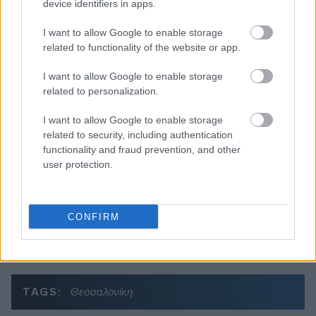
device identifiers in apps.
I want to allow Google to enable storage
related to functionality of the website or app.
Διαβάζονται αυτή τη στιγμή
I want to allow Google to enable storage
Ανασφάλιστα οχήματα: Στο «ψηφιακό κόσκινο»
related to personalization.
της ΑΑΔΕ οι ενστάσεις για τα πρόστιμα
Μετά την επιτυχία των καθαρών οικοπέδων, ας
I want to allow Google to enable storage
τολμήσουμε τα «καθαρά χωράφια» και
related to security, including authentication
μεταρρύθμιση της γης στην Ελλάδα
functionality and fraud prevention, and other
user protection.
Η χώρα που ζει το δημογραφικό μας μέλλον
προβλέπεται να χάσει το 30% του πληθυσμού
της μέχρι το 2070
CONFIRM
TAGS:
Θεσσαλονίκη