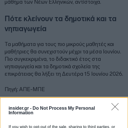
μάθημα των Νέων Ελληνικών, αντίστοιχα.
Πότε κλείνουν τα δημοτικά και τα
νηπιαγωγεία
Τα μαθήματα για τους πιο μικρούς μαθητές και
μαθήτριες θα συνεχιστούν μέχρι τα μέσα Ιουνίου.
Πιο συγκεκριμένα, το διδακτικό έτος στα
νηπιαγωγεία και τα δημοτικά σχολεία της
επικράτειας θα λήξει τη Δευτέρα 15 Ιουνίου 2026.
Πηγή: ΑΠΕ-ΜΠΕ
insider.gr -
Do Not Process My Personal
Information
If you wish to opt-out of the sale, sharing to third parties, or