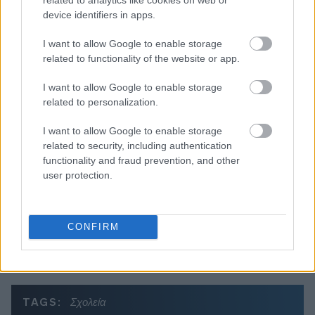
device identifiers in apps.
I want to allow Google to enable storage
Διαβάζονται αυτή τη στιγμή
related to functionality of the website or app.
Η γαλάζια «θετική ατζέντα» στο δρόμο για το
I want to allow Google to enable storage
2027 - Το παράπονο της Καρυστιανού - Στον
related to personalization.
ΣΥΡΙΖΑ μελετούν Ιστορία
Πυρόπληκτοι: Τι σημαίνουν τα «πράσινα»,
I want to allow Google to enable storage
«κίτρινα» και «κόκκινα» σπίτια για τις
related to security, including authentication
αποζημιώσεις
functionality and fraud prevention, and other
user protection.
Ποια είναι η (κυβερνητική) λίστα με τα μεγάλα
οδικά έργα και τα εκτιμώμενα
χρονοδιαγράμματα
CONFIRM
TAGS:
Σχολεία