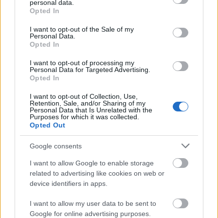
personal data.
grant or deny consent to Google and its third-party tags to
Opted In
use your data for below specified purposes in below Google
consent section.
I want to opt-out of the Sale of my
Personal Data.
Opted In
I want to opt-out of processing my
Personal Data for Targeted Advertising.
Opted In
I want to opt-out of Collection, Use,
Retention, Sale, and/or Sharing of my
Personal Data that Is Unrelated with the
Purposes for which it was collected.
Opted Out
Google consents
I want to allow Google to enable storage
Πηγή: ΑΠΕ-ΜΠΕ
related to advertising like cookies on web or
device identifiers in apps.
Ακολουθήστε το
insider.gr στο Google News
και μάθετε
I want to allow my user data to be sent to
πρώτοι όλες τις
ειδήσεις
από την Ελλάδα και τον κόσμο.
Google for online advertising purposes.