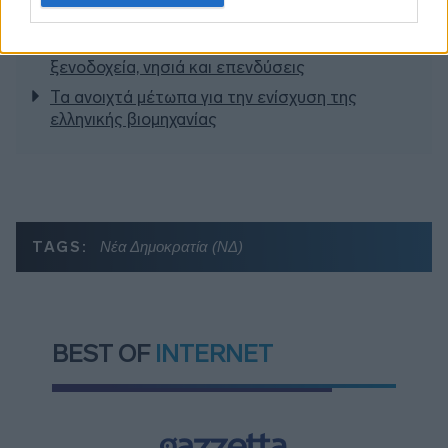
Νέο Χωροταξικό Τουρισμού: Οι νέες «κόκκινες
γραμμές» για το περιβάλλον και τι αλλάζει σε
ξενοδοχεία, νησιά και επενδύσεις
Τα ανοιχτά μέτωπα για την ενίσχυση της
ελληνικής βιομηχανίας
TAGS:
Νέα Δημοκρατία (ΝΔ)
BEST OF
INTERNET