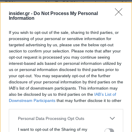
30% για καταγγελία. Το 50,7% είναι μία πάρα πολύ
ισχυρή δεξαμενή για να προκύψει μία τρίτη
insider.gr -
Do Not Process My Personal
αυτοδύναμη κυβέρνηση της ΝΔ, αρκεί όλοι να
Information
ιδρώσουμε τη φανέλα, να τρέξουμε και να
If you wish to opt-out of the sale, sharing to third parties, or
κάνουμε καλά τη δουλειά μας».
processing of your personal or sensitive information for
targeted advertising by us, please use the below opt-out
section to confirm your selection. Please note that after your
opt-out request is processed you may continue seeing
interest-based ads based on personal information utilized by
us or personal information disclosed to third parties prior to
your opt-out. You may separately opt-out of the further
disclosure of your personal information by third parties on the
IAB’s list of downstream participants. This information may
also be disclosed by us to third parties on the
IAB’s List of
Downstream Participants
that may further disclose it to other
third parties.
Please note that this website/app uses one or more Google
Personal Data Processing Opt Outs
services and may gather and store information including but
not limited to your visit or usage behaviour. You may click to
I want to opt-out of the Sharing of my