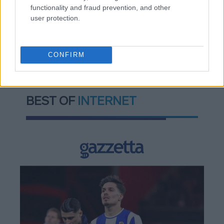
functionality and fraud prevention, and other
user protection.
TAGS:
Νίκος Δένδιας
Υπουργείο Άμυνας
Αεροπλάνο
Πορτογαλία
Ένοπλες δυνάμεις
CONFIRM
BEST OF
INTERNET