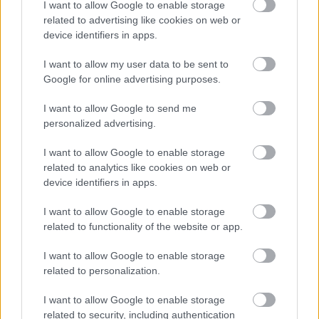
I want to allow Google to enable storage
related to advertising like cookies on web or
device identifiers in apps.
I want to allow my user data to be sent to
Google for online advertising purposes.
I want to allow Google to send me
personalized advertising.
Διαβάζονται αυτή τη στιγμή
I want to allow Google to enable storage
Μεταβιβάσεις ακινήτων: Στο σκάνερ χιλιάδες
related to analytics like cookies on web or
συμβόλαια του 2025 για το πιστοποιητικό
device identifiers in apps.
ΕΝΦΙΑ
I want to allow Google to enable storage
Σήμερα το κρίσιμο ραντεβού στο Μέγαρο
related to functionality of the website or app.
Μαξίμου για τη βιομηχανία
Πώς μπορείτε να βγείτε νωρίτερα στη σύνταξη
I want to allow Google to enable storage
- Οι 3 κινήσεις που πρέπει να γίνουν εγκαίρως
related to personalization.
I want to allow Google to enable storage
related to security, including authentication