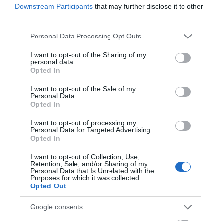
Downstream Participants
that may further disclose it to other
third parties.
Please note that this website/app uses one or more Google
Personal Data Processing Opt Outs
services and may gather and store information including but
not limited to your visit or usage behaviour. You may click to
I want to opt-out of the Sharing of my
personal data.
grant or deny consent to Google and its third-party tags to
Opted In
use your data for below specified purposes in below Google
consent section.
I want to opt-out of the Sale of my
Personal Data.
Opted In
Ακολουθήστε το
insider.gr στο Google News
και μάθετε
πρώτοι όλες τις
ειδήσεις
από την Ελλάδα και τον κόσμο.
I want to opt-out of processing my
Personal Data for Targeted Advertising.
Opted In
I want to opt-out of Collection, Use,
Retention, Sale, and/or Sharing of my
Personal Data that Is Unrelated with the
Purposes for which it was collected.
Opted Out
Google consents