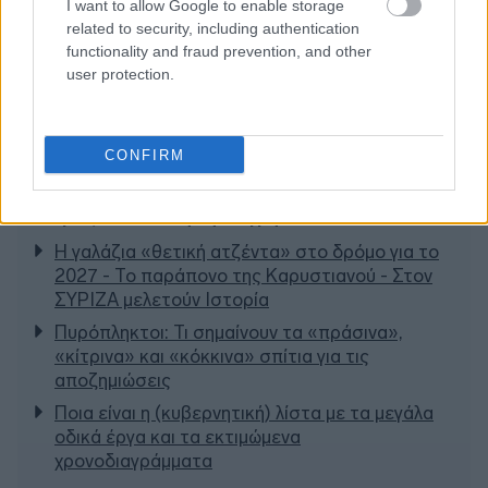
I want to allow Google to enable storage
related to security, including authentication
functionality and fraud prevention, and other
user protection.
CONFIRM
Διαβάζονται αυτή τη στιγμή
Η γαλάζια «θετική ατζέντα» στο δρόμο για το
2027 - Το παράπονο της Καρυστιανού - Στον
ΣΥΡΙΖΑ μελετούν Ιστορία
Πυρόπληκτοι: Τι σημαίνουν τα «πράσινα»,
«κίτρινα» και «κόκκινα» σπίτια για τις
αποζημιώσεις
Ποια είναι η (κυβερνητική) λίστα με τα μεγάλα
οδικά έργα και τα εκτιμώμενα
χρονοδιαγράμματα