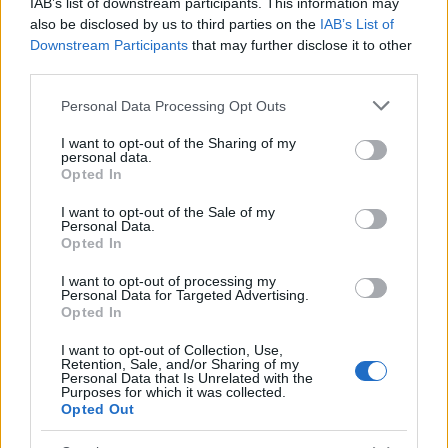
IAB’s list of downstream participants. This information may
also be disclosed by us to third parties on the
IAB’s List of
Downstream Participants
that may further disclose it to other
third parties.
Please note that this website/app uses one or more Google
Personal Data Processing Opt Outs
services and may gather and store information including but
not limited to your visit or usage behaviour. You may click to
I want to opt-out of the Sharing of my
personal data.
grant or deny consent to Google and its third-party tags to
Opted In
use your data for below specified purposes in below Google
consent section.
I want to opt-out of the Sale of my
Personal Data.
Opted In
I want to opt-out of processing my
Personal Data for Targeted Advertising.
Opted In
I want to opt-out of Collection, Use,
Retention, Sale, and/or Sharing of my
Personal Data that Is Unrelated with the
Purposes for which it was collected.
Opted Out