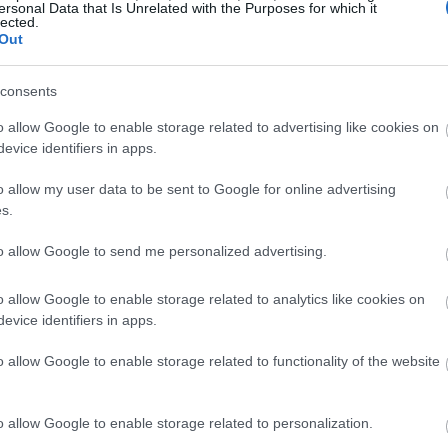
ersonal Data that Is Unrelated with the Purposes for which it
lected.
19:56
Out
consents
19:55
o allow Google to enable storage related to advertising like cookies on
evice identifiers in apps.
19:47
o allow my user data to be sent to Google for online advertising
s.
19:35
to allow Google to send me personalized advertising.
19:22
o allow Google to enable storage related to analytics like cookies on
λες θα «
αποφύγουν να διαταράξουν τη
evice identifiers in apps.
», ενώ παραδέχθηκε ότι δεν υπάρχει
ι ο Πούτιν είναι πρόθυμος να καθίσει στο
19:14
o allow Google to enable storage related to functionality of the website
ωπο του μπλοκ.
o allow Google to enable storage related to personalization.
διαπραγματευθούμε με τον Πούτιν]»
,