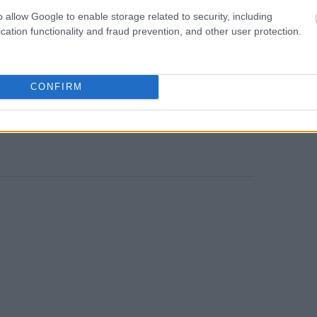
o allow Google to enable storage related to security, including
 European University Institute στη
cation functionality and fraud prevention, and other user protection.
όν, κανείς δεν έχει δει οποιοδήποτε
μεί πραγματικά να εμπλακεί σε σοβαρές
CONFIRM
News
και μάθετε πρώτοι όλες τις
ειδήσεις
από την