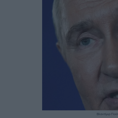
Βλαντίμιρ Πού