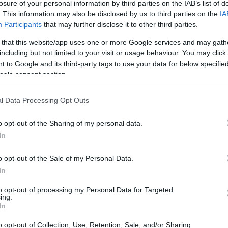
ούμε και να προσδιορίσουμε τι
losure of your personal information by third parties on the IAB’s list of
20:55
. This information may also be disclosed by us to third parties on the
IA
ουμε αποτελεσματικά με τη Ρωσία όταν
Participants
that may further disclose it to other third parties.
τι τέτοιο
», τόνισε ο Κόστα.
20:41
 that this website/app uses one or more Google services and may gath
including but not limited to your visit or usage behaviour. You may click 
ής των ηγετών της ΕΕ στην Κύπρο τον
 to Google and its third-party tags to use your data for below specifi
20:38
κάλεσε να είμαστε έτοιμοι να
ogle consent section.
αγματεύσεις», πρόσθεσε ο Κόστα.
20:33
l Data Processing Opt Outs
o opt-out of the Sharing of my personal data.
20:20
In
o opt-out of the Sale of my Personal Data.
20:12
In
to opt-out of processing my Personal Data for Targeted
ing.
20:12
In
o opt-out of Collection, Use, Retention, Sale, and/or Sharing