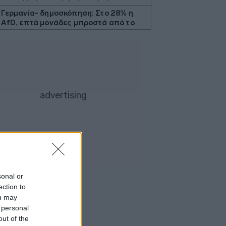
Γερμανία- δημοσκόπηση: Στο 28% η
AfD, επτά μονάδες μπροστά από το
CDU/CSU του Μερτς
Πτώση για τον χρυσό μετά το υψηλό
επτά εβδομάδων με φόντο το Ιράν
Η Ρωσία έπληξε κόμβο εφοδιασμού
στην περιοχή του Κιέβου με drones
«Η Βόρεια Κορέα εκτόξευσε βαλλιστικό
πύραυλο μικρού βεληνεκούς», λέει η
Σεούλ
Η ελληνική startup Omilia άντλησε 67
εκατ. δολάρια και ανοίγει γραφείο στις
ΗΠΑ
Άνοιξε το myBusinessSupport για τις
sonal or
επιχειρήσεις της Σαμοθράκης
ection to
ou may
Ο Τραμπ δηλώνει «πολύ
 personal
ικανοποιημένος» από το έργο του Πιτ
Χέγκσεθ στο υπουργείο Άμυνας
out of the