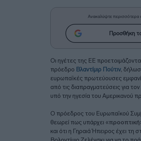
Ανακαλύψτε περισσότερα 
Προσθήκη το
Οι ηγέτες της ΕΕ προετοιμάζονται
πρόεδρο
Βλαντίμιρ Πούτιν
, δήλω
ευρωπαϊκές πρωτεύουσες εμφανίζ
από τις διαπραγματεύσεις για το
υπό την ηγεσία του Αμερικανού 
Ο πρόεδρος του Ευρωπαϊκού Συμ
θεωρεί πως υπάρχει «
προοπτική
και ότι η Γηραιά Ήπειρος έχει τη
Βολοντίμιρ Ζελένσκι για να το πρά