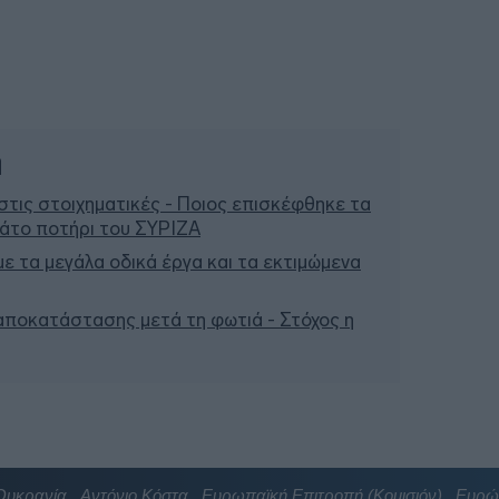
ή
τις στοιχηματικές - Ποιος επισκέφθηκε τα
μάτο ποτήρι του ΣΥΡΙΖΑ
 με τα μεγάλα οδικά έργα και τα εκτιμώμενα
 αποκατάστασης μετά τη φωτιά - Στόχος η
Ουκρανία
Αντόνιο Κόστα
Ευρωπαϊκή Επιτροπή (Κομισιόν)
Ευρώ