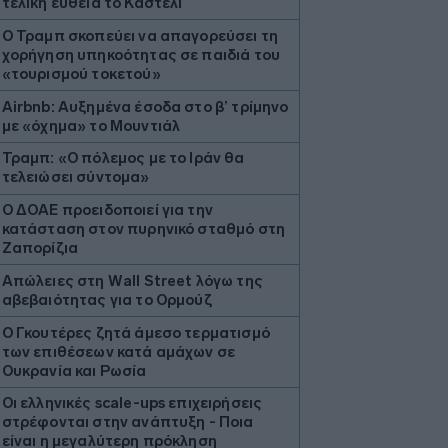
τελική ευθεία το Καστέλι
Ο Τραμπ σκοπεύει να απαγορεύσει τη
χορήγηση υπηκοότητας σε παιδιά του
«τουρισμού τοκετού»
Airbnb: Αυξημένα έσοδα στο β’ τρίμηνο
με «όχημα» το Μουντιάλ
Τραμπ: «Ο πόλεμος με το Ιράν θα
τελειώσει σύντομα»
Ο ΔΟΑΕ προειδοποιεί για την
κατάσταση στον πυρηνικό σταθμό στη
Ζαπορίζια
Απώλειες στη Wall Street λόγω της
αβεβαιότητας για το Ορμούζ
Ο Γκουτέρες ζητά άμεσο τερματισμό
των επιθέσεων κατά αμάχων σε
Ουκρανία και Ρωσία
Οι ελληνικές scale-ups επιχειρήσεις
στρέφονται στην ανάπτυξη - Ποια
είναι η μεγαλύτερη πρόκληση