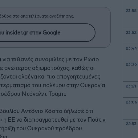
23:58
άρθρα στα αποτελέσματα αναζήτησης.
υ insider.gr στην Google
23:52
23:44
 για
πιθανές συνομιλίες
με τον Ρώσο
23:36
σε ανώτερος αξιωματούχος, καθώς οι
ονται ολοένα και πιο απογοητευμένες
ν τερματισμό του πολέμου στην Ουκρανία
23:21
προέδρου Ντόναλντ Τραμπ.
23:06
βουλίου
Αντόνιο Κόστα
δήλωσε ότι
» η ΕΕ να διαπραγματευθεί με τον Πούτιν
22:53
 στήριξη του Ουκρανού προέδρου
ξει.