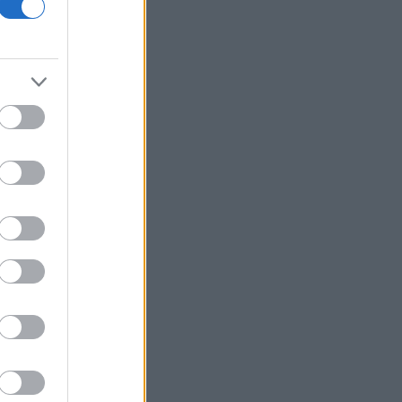
Ο Ζελένσκι θα επισκεφθεί τη Σερβία
για πρώτη φορά από την έναρξη του
πολέμου
Ξεκινούν τα δοκιμαστικά δρομολόγια
της επέκτασης του Μετρό
Θεσσαλονίκης προς την Καλαμαριά
Ο ΟΤΕ στους δείκτες FTSE4Good για
18η συνεχόμενη χρονιά
Νέος γύρος χρηματοδότησης 8 δισ.
δολαρίων για τη DeepSeek
Βρεττού (Credia): Πιστωτική επέκταση
άνω των 1,3 δισ. ευρώ φέτος -
Επιταχύνει την ανάπτυξη, μεταθέτει
το μέρισμα
Στα πράσινα οι ευρωαγορές - Νέο
ενδοσυνεδριακό ρεκόρ για τον Stoxx