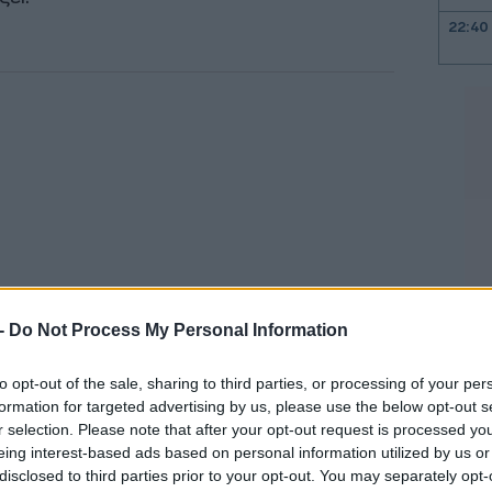
22:40
22:26
22:10
21:52
21:37
 -
Do Not Process My Personal Information
21:15
to opt-out of the sale, sharing to third parties, or processing of your per
 του πυρός 8 έως 10 Μαΐου
formation for targeted advertising by us, please use the below opt-out s
r selection. Please note that after your opt-out request is processed y
21:03
eing interest-based ads based on personal information utilized by us or
γέτες [της ΕΕ] για να δούμε ποιος είναι
disclosed to third parties prior to your opt-out. You may separately opt-