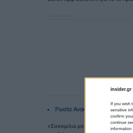
insider.gr
If you wish 
Ρωσία: Ανακοίνωσε κατάπαυση
sensitive in
confirm you
continue se
«
Συνομιλώ με τους 27 εθνικούς η
information 