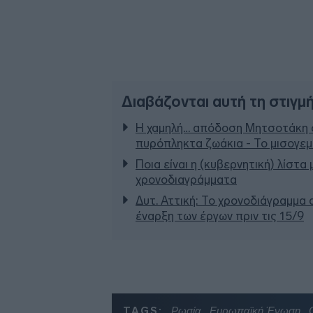
Διαβάζονται αυτή τη στιγμ
Η χαμηλή… απόδοση Μητσοτάκη σ
πυρόπληκτα ζωάκια - Το μισογε
Ποια είναι η (κυβερνητική) λίστα
χρονοδιαγράμματα
Δυτ. Αττική: Το χρονοδιάγραμμα
έναρξη των έργων πριν τις 15/9
TAGS:
Ρωσία
Ευρωπαϊκή Ένωση