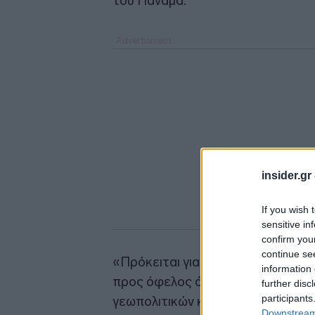
του Παναμά.
insider.gr
If you wish 
sensitive in
confirm you
continue se
«Πρόκειται για αθώους ανθρώπους
information 
προς όφελος άλλων χωρών» και «
further disc
participants
γεωπολιτικών καταστάσεων που δ
Downstream 