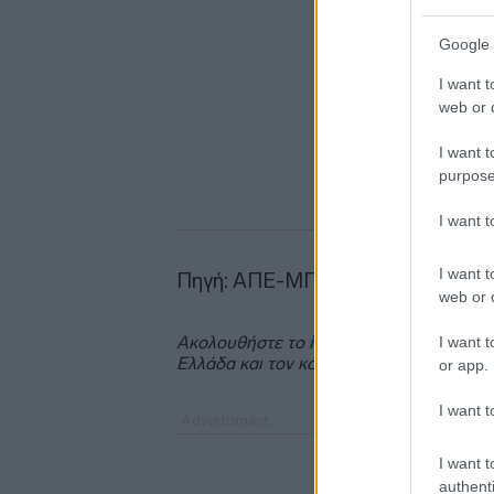
Google 
I want t
web or d
I want t
purpose
I want 
I want t
Πηγή: ΑΠΕ-ΜΠΕ
web or d
Ακολουθήστε το
insider.gr στο Google 
I want t
Ελλάδα και τον κόσμο.
or app.
I want t
I want t
authenti