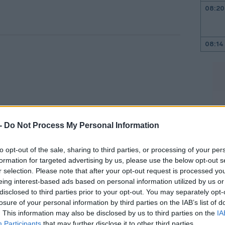
08:20
08:14
08:06
 -
Do Not Process My Personal Information
08:00
to opt-out of the sale, sharing to third parties, or processing of your per
formation for targeted advertising by us, please use the below opt-out s
23:58
r selection. Please note that after your opt-out request is processed y
eing interest-based ads based on personal information utilized by us or
 που κάνουν καθημερινά τη δουλειά τους
23:35
disclosed to third parties prior to your opt-out. You may separately opt-
βρίσκονται παγιδευμένοι λόγω
losure of your personal information by third parties on the IAB’s list of
. This information may also be disclosed by us to third parties on the
IA
εν ελέγχουν», πρόσθεσε ο Ντομίνγκεζ.
Participants
that may further disclose it to other third parties.