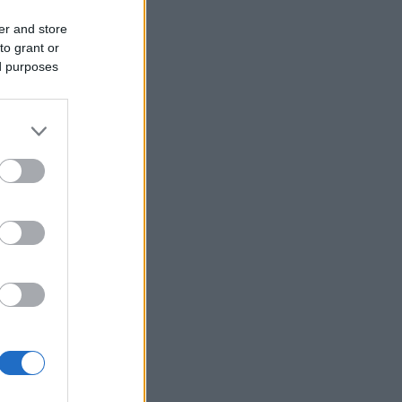
Χαρακόπουλος: Να αλλάξει το θεσμικό
er and store
πλαίσιο αποζημιώσεων για βιολογικά
προϊόντα
to grant or
ed purposes
Ταϊλάνδη: Στους εννέα αυξήθηκε ο
αριθμός των νεκρών από την αιματηρή
επίθεση σε σχολείο
Θεσσαλονίκη: Σύλληψη 37χρονου μετά
από εμπλοκή του κλεμμένου ΙΧ που
οδηγούσε σε τροχαίο
Τρίκαλα: Στα 1.352 μέτρα,
δημιουργήθηκε ένας μοναδικός χώρος
αναψυχής
Ποια είναι η δουλειά του υπολογιστικού
γλωσσολόγου στην εποχή της ΤΝ και
πόση ζήτηση έχει η ειδικότητα στην
αγορά;
Δύο συλλήψεις στην Κορινθία και μία
στη Λέσβο για πρόκληση πυρκαγιών
από αμέλεια