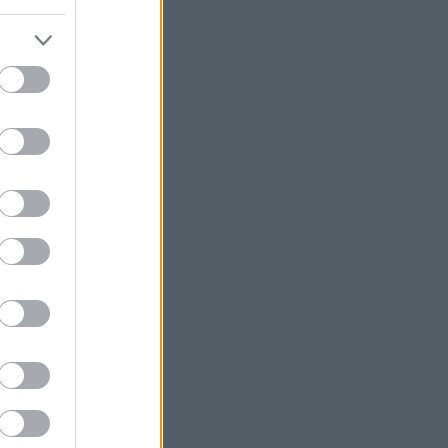
Πάρος: Χωρίς τις αισθήσεις του
ανασύρθηκε από πισίνα beach bar
4χρονο αγοράκι
Λίβανος: Η Βηρυτός αναφέρει
ισραηλινή εισβολή σε ένα χωριό του
νότου παρά την ανάπτυξη του
λιβανικού στρατού
Δήμος Αθηναίων: Καλεί τους πολίτες
να απέχουν από εργασίες σε
εξωτερικούς χώρους που μπορεί να
προκαλέσουν πυρκαγιά
Θρήνος για τον Μέσι: Πέθανε ο
πατέρας του Χόρχε
Χαμάς: Δηλώνει έτοιμη να εφαρμόσει
το ειρηνευτικό σχέδιο των ΗΠΑ για τη
Γάζα
Συνελήφθησαν 49χρονος και
37χρονος, μέλη της ρωσόφωνης
μαφίας