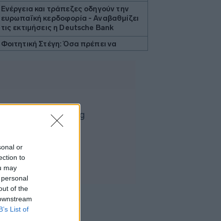
Ενέργεια και τράπεζες οδηγούν την
ευρωπαϊκή κερδοφορία - Αναβαθμίζει
τις εκτιμήσεις η Deutsche Bank
Φοιτητική Στέγη: Όσα πρέπει να
γνωρίζει κάθε οικογένεια πριν νοικιάσει
σπίτι
Ακαθάριστα οικόπεδα: Τι γίνεται όταν
ο ιδιοκτήτης δεν τα καθαρίσει - Πώς
κινούνται δήμοι και ΠΣ, ποιος πληρώνει
τον λογαριασμό
Η χώρα που ζει το δημογραφικό μας
μέλλον προβλέπεται να χάσει το 30%
του πληθυσμού της μέχρι το 2070
sonal or
ection to
ΣΕΤΕ: Σημαντική θεσμική εξέλιξη το
χωροταξικό για τον τουρισμό
ou may
 personal
Βρετανία: Τα αχρησιμοποίητα
out of the
φάρμακα που κατέληξαν στα
 downstream
απορρίμματα σε έναν μόνον χρόνο θα
B’s List of
μπορούσαν να γεμίσουν 75 πισίνες