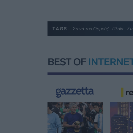
TAGS:
Στενά του Ορμούζ
Πλοία
Στ
BEST OF
INTERNE