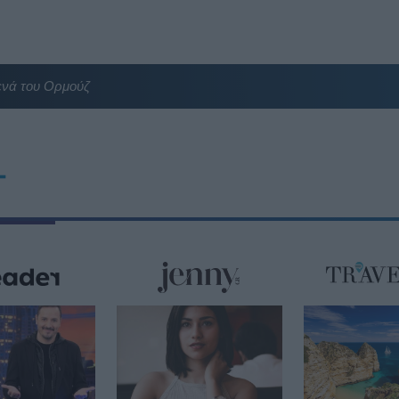
ενά του Ορμούζ
T