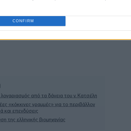
19:19
CONFIRM
19:00
18:44
ή
 λογαριασμός από τα δάνεια του ν. Κατσέλη
έες «κόκκινες γραμμές» για το περιβάλλον
σιά και επενδύσεις
υση της ελληνικής βιομηχανίας