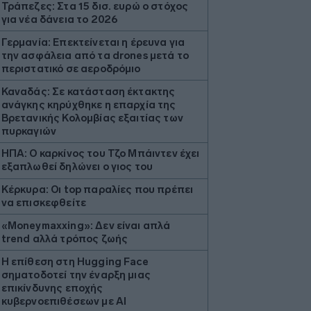
Τράπεζες: Στα 15 δισ. ευρώ ο στόχος
για νέα δάνεια το 2026
Γερμανία: Επεκτείνεται η έρευνα για
την ασφάλεια από τα drones μετά το
περιστατικό σε αεροδρόμιο
Καναδάς: Σε κατάσταση έκτακτης
ανάγκης κηρύχθηκε η επαρχία της
Βρετανικής Κολομβίας εξαιτίας των
πυρκαγιών
ΗΠΑ: Ο καρκίνος του Τζο Μπάιντεν έχει
εξαπλωθεί δηλώνει ο γιος του
Κέρκυρα: Οι top παραλίες που πρέπει
να επισκεφθείτε
«Moneymaxxing»: Δεν είναι απλά
trend αλλά τρόπος ζωής
Η επίθεση στη Hugging Face
σηματοδοτεί την έναρξη μιας
επικίνδυνης εποχής
κυβερνοεπιθέσεων με AI