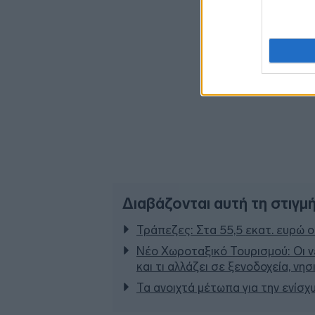
Διαβάζονται αυτή τη στιγμ
Τράπεζες: Στα 55,5 εκατ. ευρώ ο
Νέο Χωροταξικό Τουρισμού: Οι ν
και τι αλλάζει σε ξενοδοχεία, νη
Τα ανοιχτά μέτωπα για την ενίσχ