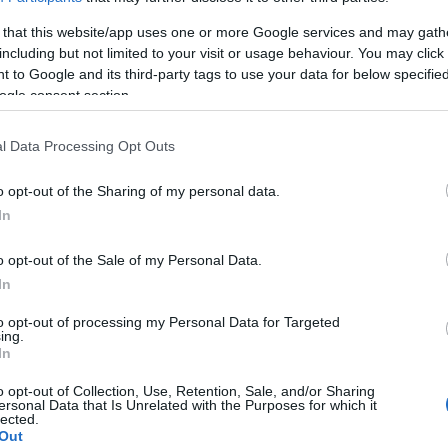
23:15
 that this website/app uses one or more Google services and may gath
ς 28 Φεβρουαρίου, με τα
including but not limited to your visit or usage behaviour. You may click 
Ιράν, η Τεχεράνη έκλεισε τα Στενά του
 to Google and its third-party tags to use your data for below specifi
22:48
ους έχουν επιβάλει ναυτικό αποκλεισμό
ogle consent section.
l Data Processing Opt Outs
22:18
o opt-out of the Sharing of my personal data.
In
21:47
o opt-out of the Sale of my Personal Data.
In
21:18
to opt-out of processing my Personal Data for Targeted
ing.
In
21:00
o opt-out of Collection, Use, Retention, Sale, and/or Sharing
ersonal Data that Is Unrelated with the Purposes for which it
lected.
Out