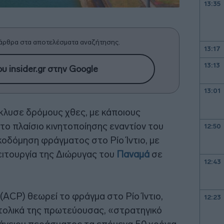
13:35
άρθρα στα αποτελέσματα αναζήτησης.
13:17
13:13
υ insider.gr στην Google
13:01
λυσε δρόμους χθες, με κάποιους
στο πλαίσιο κινητοποίησης εναντίον του
12:50
κοδόμηση φράγματος στο Ρίο Ίντιο, με
λειτουργία της Διώρυγας του
Παναμά
σε
12:43
(ACP) θεωρεί το φράγμα στο Ρίο Ίντιο,
12:23
τολικά της πρωτεύουσας, «στρατηγικό