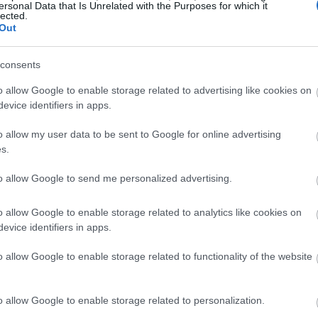
ersonal Data that Is Unrelated with the Purposes for which it
09:54
lected.
Out
09:45
consents
o allow Google to enable storage related to advertising like cookies on
evice identifiers in apps.
09:21
o allow my user data to be sent to Google for online advertising
s.
to allow Google to send me personalized advertising.
09:08
o allow Google to enable storage related to analytics like cookies on
τα ποτάμια μας, για τους αγρότες μας»,
evice identifiers in apps.
09:00
Σεράνο, 75 ετών, άλλος κάτοικος της
o allow Google to enable storage related to functionality of the website
08:50
προβλέπεται να ανέλθει σε 1,6 δισ.
o allow Google to enable storage related to personalization.