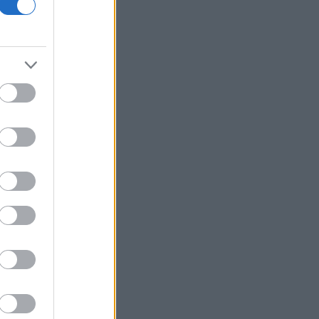
Βραζιλία: Σε χαμηλό δεκαετίας
υποχώρησε η αποψίλωση του
τροπικού δάσους του Αμαζονίου
SEC: Απέσυρε αγωγή για insider
trading κατά πρώην στελέχους του
κλάδου υγείας που έλαβε χάρη από
τον Τραμπ
Τραμπ: «Εθνική ντροπή» η δικαστική
απόφαση που μπλοκάρει την
κατασκευή της αίθουσας χορού στον
Λευκό Οίκο
Γερμανία: «Στημένη προβοκάτσια» το
περιστατικό με το drone σύμφωνα με
τη ρωσική πρεσβεία στο Βερολίνο
Μαύρη Θάλασσα: Η εμπορική ναυτιλία
στην πρώτη γραμμή ενός ακήρυχτου
πολέμου
Ελληνική Αναπτυξιακή Τράπεζα: Με
«προίκα» 2 δισ. ευρώ ανοίγει δρόμο για
δάνεια έως 5 δισ. σε μικρομεσαίες