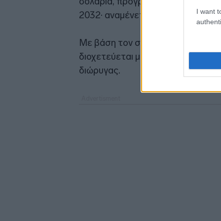
δολάρια, προγραμματίζεται να αρχ
I want t
2032· αναμένεται να καταλάβει έ
authenti
Με βάση τον σχεδιασμό, το νερό 
διοχετεύεται μέσω υπόγειας σήραγ
διώρυγας.