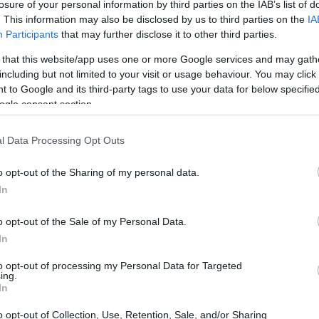
οινότητα Λιμόν, στην περιφέρεια Τσάγρες
losure of your personal information by third parties on the IAB’s list of
. This information may also be disclosed by us to third parties on the
IA
Participants
that may further disclose it to other third parties.
10:43
 that this website/app uses one or more Google services and may gath
α ξαναβρούν χωράφια τόσο εύφορα όσο
including but not limited to your visit or usage behaviour. You may click 
νούνται να μετακινηθούν προς ξηρότερες
 to Google and its third-party tags to use your data for below specifi
ε μανιόκα, ακόμα κι αν της βάζεις
ogle consent section.
10:38
l Data Processing Opt Outs
o opt-out of the Sharing of my personal data.
10:31
In
o opt-out of the Sale of my Personal Data.
10:21
In
to opt-out of processing my Personal Data for Targeted
10:14
ing.
In
o opt-out of Collection, Use, Retention, Sale, and/or Sharing