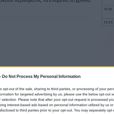
εάνειου περάσματος τα επόμενα 50 χρόνια.
12:16
12:03
11:46
11:39
 -
Do Not Process My Personal Information
11:22
to opt-out of the sale, sharing to third parties, or processing of your per
ίζουν πως το έργο θα τους αναγκάσει να
formation for targeted advertising by us, please use the below opt-out s
11:03
r selection. Please note that after your opt-out request is processed y
 επιλογή αυτή», η οικοδόμηση φράγματος,
eing interest-based ads based on personal information utilized by us or
τίνο Ντομίνγκες, 65χρονος αγρότης, που
disclosed to third parties prior to your opt-out. You may separately opt-
10:53