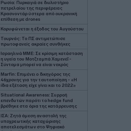
Ρωσία: Πυρκαγιά σε διυλιστήριο
πετρελαίου της περιφέρειας
Κρασνοντάρ ύστερα από ουκρανική
επίθεση με drones
Κορυφώνεται η έξοδος του Αυγούστου
Τουρνάς: Το ΠΣ αντιμετώπισε
πρωτοφανείς ακραίες συνθήκες
Ισραηλινά ΜΜΕ: Σε κρίσιμη κατάσταση
η υγεία του Μοτζταμπά Χαμενεΐ -
Σύντομα μπορεί να είναι νεκρός
Marfin: Επιμένει ο δικηγόρος της
46χρονης για την ταυτοποίηση - «Η
ίδια εξέταση είχε γίνει και το 2022»
Situational Awareness: Συρροή
επενδυτών παρότι το hedge fund
βρέθηκε στα όρια της κατάρρευσης
ΙΣΑ: Ζητά άμεση αναστολή της
υποχρεωτικής καταχώρισης
αποτελεσμάτων στο Ψηφιακό