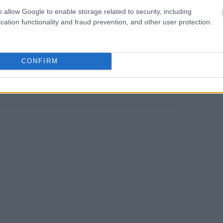
ίσει το 2027 και να έχει ολοκληρωθεί το
o allow Google to enable storage related to security, including
08:36
κταση 46.000 στρεμμάτων.
cation functionality and fraud prevention, and other user protection.
που θα συγκρατεί το φράγμα θα
γας στη λίμνη Γατούν, στη λεκάνη της
08:31
CONFIRM
08:25