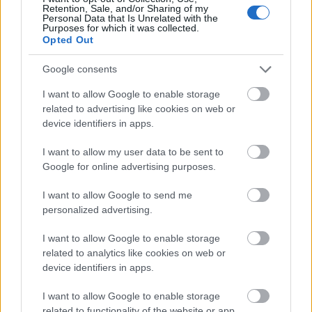
Retention, Sale, and/or Sharing of my
θητεία της 6 φορές τον κατώτατο μισθό που
Personal Data that Is Unrelated with the
Purposes for which it was collected.
πλέον είναι 42% μεγαλύτερος από όταν
Opted Out
παρέλαβε την διακυβέρνηση. Ταυτόχρονα, έφερε
επενδύσεις, μείωσε την ανεργία και πέτυχε τους
Google consents
δημοσιονομικούς στόχους. Έτσι, κάθε χρόνο
I want to allow Google to enable storage
βήμα-βήμα και παρά τις απανωτές διεθνείς
related to advertising like cookies on web or
κρίσεις βελτιώνει τη ζωή των πολιτών».
device identifiers in apps.
I want to allow my user data to be sent to
Κλείνοντας, σημείωσε πως «η αντιπολίτευση έχει
Google for online advertising purposes.
μια εμμονή να παρουσιάζει διαρκώς τα πάντα
μαύρα, αυτό όμως δεν συνάδει με την αντίληψη
I want to allow Google to send me
personalized advertising.
της κοινωνίας, η οποία βλέπει ότι γίνονται βήματα
προόδου στη χώρα. Οι πολίτες ξέρουν πως δεν
I want to allow Google to enable storage
υπάρχει ένα μαγικό ραβδί να πάμε από τη μία
related to analytics like cookies on web or
φάση στην άλλη. Βλέπουν όμως τα βήματα που
device identifiers in apps.
γίνονται, άρα εδώ το δίλημμα είναι πολύ
I want to allow Google to enable storage
ξεκάθαρο. Μια υπεύθυνη πορεία της χώρας μας
related to functionality of the website or app.