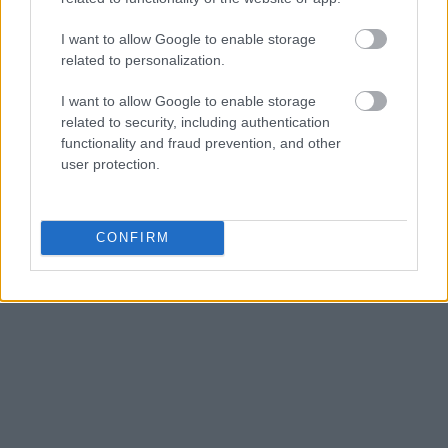
με τη Νέα Δημοκρατία και τον Κυριάκο
Μητσοτάκη ή μια ανεύθυνη στάση με τα
I want to allow Google to enable storage
related to personalization.
λεφτόδεντρα της αντιπολίτευσης που όταν θα
έρθει η επόμενη κρίση δεν θα έχουμε καμία
I want to allow Google to enable storage
δυνατότητα προστασίας των πολιτών;».
related to security, including authentication
functionality and fraud prevention, and other
user protection.
CONFIRM