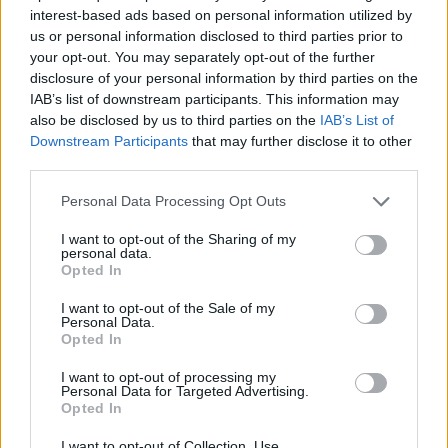
interest-based ads based on personal information utilized by
us or personal information disclosed to third parties prior to
your opt-out. You may separately opt-out of the further
disclosure of your personal information by third parties on the
IAB’s list of downstream participants. This information may
also be disclosed by us to third parties on the
IAB’s List of
Υπενθύμισε πως «αν αποφασίζαμε να κάνουμε
Downstream Participants
that may further disclose it to other
όσα είχε προτείνει το ΠΑΣΟΚ στη Θεσσαλονίκη,
third parties.
πώς θα είχαμε την δυνατότητα να ενισχύσουμε
Please note that this website/app uses one or more Google
Personal Data Processing Opt Outs
σήμερα τους πολίτες; Είδατε ότι ήρθε ο πόλεμος,
services and may gather and store information including but
οι επιπτώσεις αυτής της κρίσης που ζούμε και ως
not limited to your visit or usage behaviour. You may click to
I want to opt-out of the Sharing of my
personal data.
κυβέρνηση μπορέσαμε να στηρίξουμε την
grant or deny consent to Google and its third-party tags to
Opted In
use your data for below specified purposes in below Google
κοινωνία με αυτό το πρώτο πακέτο των 300
consent section.
I want to opt-out of the Sale of my
εκατομμυρίων». Τόνισε πως νωρίτερα η
Personal Data.
κυβέρνηση, στο πλαίσιο των δυνατοτήτων της
Opted In
βελτιούμενης οικονομίας, «αύξησε μισθούς και
I want to opt-out of processing my
συντάξεις, μείωσε τους φόρους ιδίως για τους
Personal Data for Targeted Advertising.
Opted In
νέους και τις οικογένειες, υλοποίησε κοινωνικές
πολιτικές στην υγεία και στην παιδεία, αύξησε στη
I want to opt-out of Collection, Use,