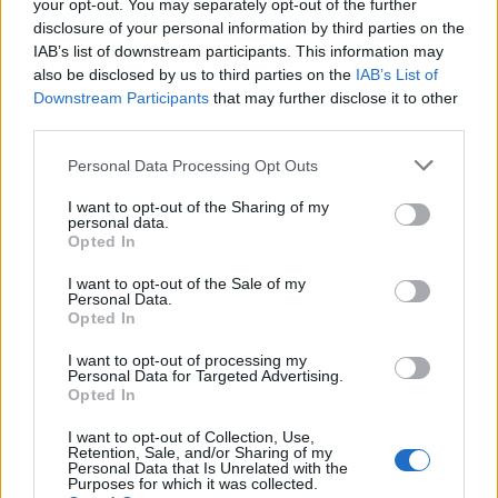
your opt-out. You may separately opt-out of the further
disclosure of your personal information by third parties on the
IAB’s list of downstream participants. This information may
also be disclosed by us to third parties on the
IAB’s List of
Downstream Participants
that may further disclose it to other
third parties.
Please note that this website/app uses one or more Google
Personal Data Processing Opt Outs
services and may gather and store information including but
not limited to your visit or usage behaviour. You may click to
I want to opt-out of the Sharing of my
Ο περιφερειακός κυβερνήτης του Χαρκόβου Όλεχ
personal data.
grant or deny consent to Google and its third-party tags to
Opted In
Σινεχούμποφ ανέφερε πλήγμα σε κτίριο κατοικιών
use your data for below specified purposes in below Google
consent section.
και πυραυλική επίθεση σε χωριό βόρεια της πόλης
I want to opt-out of the Sale of my
Personal Data.
του Χαρκόβου. Δεν έχουν αναφερθεί απώλειες
Opted In
από τα δύο πλήγματα.
I want to opt-out of processing my
Personal Data for Targeted Advertising.
Opted In
Ο συναγερμός για αεροπορικές επιδρομές
παρέμενε σε ισχύ στο Χάρκοβο και στο
I want to opt-out of Collection, Use,
Retention, Sale, and/or Sharing of my
μεγαλύτερο μέρος της χώρας,
Personal Data that Is Unrelated with the
Purposes for which it was collected.
συμπεριλαμβανομένης της πρωτεύουσας Κίεβο,