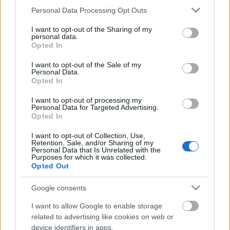
Please note that this website/app uses one or more Google
Personal Data Processing Opt Outs
services and may gather and store information including but
not limited to your visit or usage behaviour. You may click to
I want to opt-out of the Sharing of my
Διαβάζονται αυτή τη στιγμή
personal data.
grant or deny consent to Google and its third-party tags to
Opted In
use your data for below specified purposes in below Google
Τράπεζες: Στα 55,5 εκατ. ευρώ ο λογαριασμός
consent section.
από τα δάνεια του ν. Κατσέλη
I want to opt-out of the Sale of my
Personal Data.
Νέο Χωροταξικό Τουρισμού: Οι νέες «κόκκινες
Opted In
γραμμές» για το περιβάλλον και τι αλλάζει σε
I want to opt-out of processing my
ξενοδοχεία, νησιά και επενδύσεις
Personal Data for Targeted Advertising.
Opted In
Τα ανοιχτά μέτωπα για την ενίσχυση της
ελληνικής βιομηχανίας
I want to opt-out of Collection, Use,
Retention, Sale, and/or Sharing of my
Personal Data that Is Unrelated with the
Purposes for which it was collected.
Opted Out
Google consents
TAGS:
Ρωσία
Τρομοκρατία
I want to allow Google to enable storage
related to advertising like cookies on web or
device identifiers in apps.