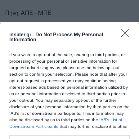
Πηγή: ΑΠΕ - ΜΠΕ
Ακολουθήστε το
insider.gr στο Google News
και μάθετε
insider.gr -
Do Not Process My Personal
πρώτοι όλες τις
ειδήσεις
από την Ελλάδα και τον κόσμο.
Information
If you wish to opt-out of the sale, sharing to third parties, or
processing of your personal or sensitive information for
targeted advertising by us, please use the below opt-out
section to confirm your selection. Please note that after your
opt-out request is processed you may continue seeing
interest-based ads based on personal information utilized by
us or personal information disclosed to third parties prior to
your opt-out. You may separately opt-out of the further
disclosure of your personal information by third parties on the
IAB’s list of downstream participants. This information may
also be disclosed by us to third parties on the
IAB’s List of
Downstream Participants
that may further disclose it to other
third parties.