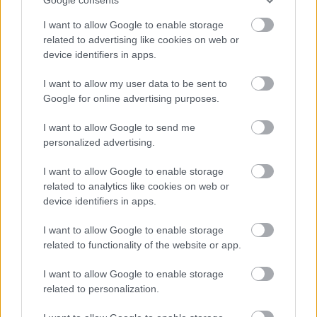
I want to allow Google to enable storage
related to advertising like cookies on web or
device identifiers in apps.
I want to allow my user data to be sent to
Google for online advertising purposes.
ΣΕΦ: Επαναπροκηρύσσεται η ενεργειακή
αναβάθμιση - Γιατί ακυρώθηκε ο πρώτος
I want to allow Google to send me
διαγωνισμός
personalized advertising.
I want to allow Google to enable storage
Τζέφρι Μονκαντά: Ποιος είναι ο «εγκέφαλος» που
εμπιστεύτηκε ο Βαγγέλης Μαρινάκης
related to analytics like cookies on web or
device identifiers in apps.
Μάριους Κράιγκερ Λιντ: Ο ποδοσφαιριστής που
I want to allow Google to enable storage
παίζει στο Conference χωρίς δεξί χέρι (vid)!
related to functionality of the website or app.
I want to allow Google to enable storage
related to personalization.