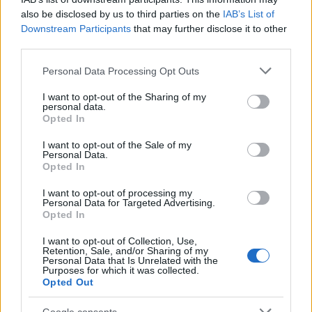
also be disclosed by us to third parties on the
IAB’s List of
TAGS:
Μεβλούτ Τσαβούσογλου (Mevlut Cavusoglu)
Downstream Participants
that may further disclose it to other
Τουρκία
Ελληνοτουρκικά
Αιγαίο
Frontex
third parties.
Προσφυγικό
Please note that this website/app uses one or more Google
Personal Data Processing Opt Outs
services and may gather and store information including but
not limited to your visit or usage behaviour. You may click to
I want to opt-out of the Sharing of my
personal data.
grant or deny consent to Google and its third-party tags to
Opted In
use your data for below specified purposes in below Google
BEST OF
INTERNET
consent section.
I want to opt-out of the Sale of my
Personal Data.
Opted In
I want to opt-out of processing my
Personal Data for Targeted Advertising.
Opted In
I want to opt-out of Collection, Use,
Retention, Sale, and/or Sharing of my
Personal Data that Is Unrelated with the
Purposes for which it was collected.
Opted Out
Google consents