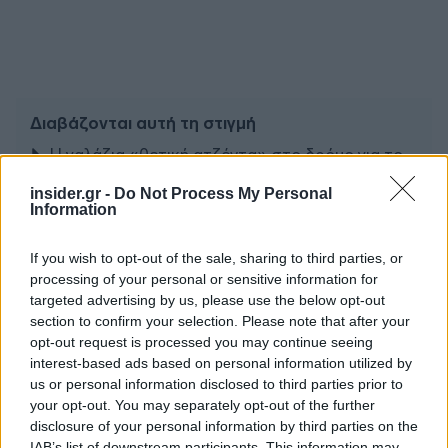
Διαβάζονται αυτή τη στιγμή
Η γαλάζια «θετική ατζέντα» στο δρόμο για το
2027 - Το παράπονο της Καρυστιανού - Στον
insider.gr -
Do Not Process My Personal
ΣΥΡΙΖΑ μελετούν Ιστορία
Information
Πυρόπληκτοι: Τι σημαίνουν τα «πράσινα»,
«κίτρινα» και «κόκκινα» σπίτια για τις
If you wish to opt-out of the sale, sharing to third parties, or
αποζημιώσεις
processing of your personal or sensitive information for
targeted advertising by us, please use the below opt-out
Ποια είναι η (κυβερνητική) λίστα με τα μεγάλα
section to confirm your selection. Please note that after your
οδικά έργα και τα εκτιμώμενα
opt-out request is processed you may continue seeing
χρονοδιαγράμματα
interest-based ads based on personal information utilized by
us or personal information disclosed to third parties prior to
your opt-out. You may separately opt-out of the further
disclosure of your personal information by third parties on the
IAB’s list of downstream participants. This information may