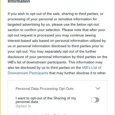
Information
πρώτη ευρωπαϊκή χώρα που δημιουργεί
καθεστώς αυστηρής προστασίας για σημαντικούς
If you wish to opt-out of the sale, sharing to third parties, or
ορεινούς όγκους με στόχο να παραδοθούν
processing of your personal or sensitive information for
targeted advertising by us, please use the below opt-out
παραδοθούν τα αδιατάραχτα τοπία/βουνά στις
section to confirm your selection. Please note that after your
επόμενες γενιές.
opt-out request is processed you may continue seeing
interest-based ads based on personal information utilized by
us or personal information disclosed to third parties prior to
your opt-out. You may separately opt-out of the further
disclosure of your personal information by third parties on the
IAB’s list of downstream participants. This information may
also be disclosed by us to third parties on the
IAB’s List of
Downstream Participants
that may further disclose it to other
third parties.
Please note that this website/app uses one or more Google
Personal Data Processing Opt Outs
services and may gather and store information including but
not limited to your visit or usage behaviour. You may click to
I want to opt-out of the Sharing of my
personal data.
grant or deny consent to Google and its third-party tags to
Opted In
use your data for below specified purposes in below Google
consent section.