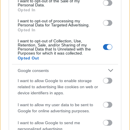
I want to opt-out of the Sale of my
Personal Data.
Opted In
I want to opt-out of processing my
Personal Data for Targeted Advertising.
Opted In
I want to opt-out of Collection, Use,
Retention, Sale, and/or Sharing of my
Personal Data that Is Unrelated with the
Purposes for which it was collected.
Opted Out
Google consents
I want to allow Google to enable storage
related to advertising like cookies on web or
device identifiers in apps.
I want to allow my user data to be sent to
Σύμφωνα με τον υπουργό Περιβάλλοντος και
Google for online advertising purposes.
Ενέργειας,
Κώστα Σκρέκα,
η Ελλάδα είναι η
πρώτη ευρωπαϊκή χώρα που δημιουργεί
I want to allow Google to send me
personalized advertising.