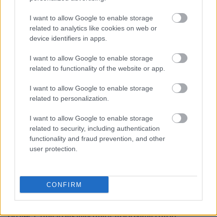
καθεστώς αυστηρής προστασίας για σημαντικούς
ορεινούς όγκους με στόχο να παραδοθούν τα
I want to allow Google to enable storage
"αδιατάραχτα" τοπία/βουνά στις επόμενες
related to analytics like cookies on web or
γενιές.
device identifiers in apps.
I want to allow Google to enable storage
Το υπουργείο έχει ήδη συγκεντρώσει και μελετά
related to functionality of the website or app.
στοιχεία για 55 αδιατάρακτα φυσικά τοπία άνω
των 10 τετραγωνικών χιλιομέτρων και σε
I want to allow Google to enable storage
related to personalization.
περίπτωση που κριθεί απαραίτητο (με γνώμονα
την αναγκαιότητα προστασίας του
I want to allow Google to enable storage
περιβάλλοντος και της βιοποικιλότητας) μέρος
related to security, including authentication
αυτών θα μπορούσε να ενταχθεί στο ίδιο
functionality and fraud prevention, and other
user protection.
καθεστώς.
Η πρωτοβουλία αποτελεί μέρος μιας ευρύτερης
CONFIRM
πολιτικής η οποία επεκτείνεται και στις παράκτιες
περιοχές με το ΥΠΕΝ να μελετά παράλληλα και το
project των «ανέγγιχτων» παραλιών όπου