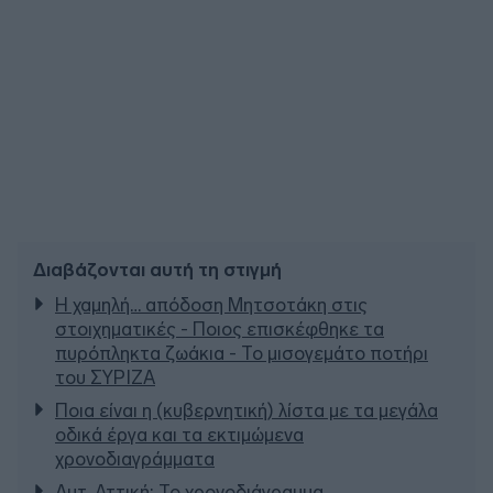
Διαβάζονται αυτή τη στιγμή
Η χαμηλή… απόδοση Μητσοτάκη στις
στοιχηματικές - Ποιος επισκέφθηκε τα
πυρόπληκτα ζωάκια - Το μισογεμάτο ποτήρι
του ΣΥΡΙΖΑ
Ποια είναι η (κυβερνητική) λίστα με τα μεγάλα
οδικά έργα και τα εκτιμώμενα
χρονοδιαγράμματα
Δυτ. Αττική: Το χρονοδιάγραμμα