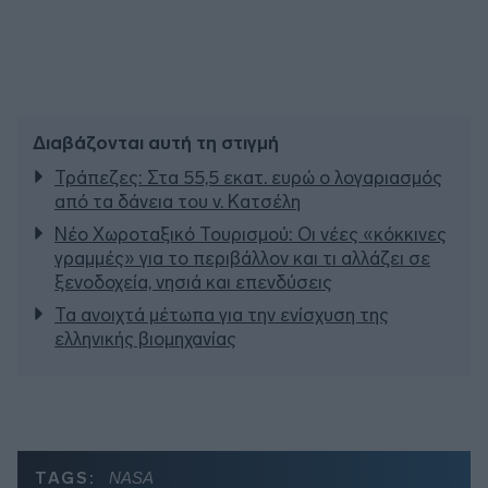
Διαβάζονται αυτή τη στιγμή
Τράπεζες: Στα 55,5 εκατ. ευρώ ο λογαριασμός
από τα δάνεια του ν. Κατσέλη
Νέο Χωροταξικό Τουρισμού: Οι νέες «κόκκινες
γραμμές» για το περιβάλλον και τι αλλάζει σε
ξενοδοχεία, νησιά και επενδύσεις
Τα ανοιχτά μέτωπα για την ενίσχυση της
ελληνικής βιομηχανίας
TAGS:
NASA