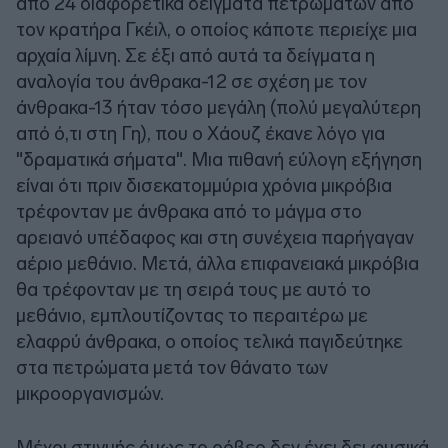
από 24 διαφορετικά δείγματα πετρωμάτων από
τον κρατήρα Γκέιλ, ο οποίος κάποτε περιείχε μια
αρχαία λίμνη. Σε έξι από αυτά τα δείγματα η
αναλογία του άνθρακα-12 σε σχέση με τον
άνθρακα-13 ήταν τόσο μεγάλη (πολύ μεγαλύτερη
από ό,τι στη Γη), που ο Χάουζ έκανε λόγο για
"δραματικά σήματα". Μια πιθανή εύλογη εξήγηση
είναι ότι πριν δισεκατομμύρια χρόνια μικρόβια
τρέφονταν με άνθρακα από το μάγμα στο
αρειανό υπέδαφος και στη συνέχεια παρήγαγαν
αέριο μεθάνιο. Μετά, άλλα επιφανειακά μικρόβια
θα τρέφονταν με τη σειρά τους με αυτό το
μεθάνιο, εμπλουτίζοντας το περαιτέρω με
ελαφρύ άνθρακα, ο οποίος τελικά παγιδεύτηκε
στα πετρώματα μετά τον θάνατο των
μικροοργανισμών.
Μέχρι στιγμής όμως το ρόβερ δεν έχει δει φυσικά