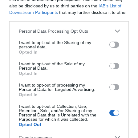
also be disclosed by us to third parties on the
IAB’s List of
Παράλληλα διοργανώνει πλήθος εκδηλώσεων
Downstream Participants
that may further disclose it to other
προώθησης του τουρισμού πολυτελείας της
third parties.
χώρας μας μέσω των γραφείων του σε όλο τον
Please note that this website/app uses one or more Google
κόσμο.
Personal Data Processing Opt Outs
services and may gather and store information including but
not limited to your visit or usage behaviour. You may click to
I want to opt-out of the Sharing of my
personal data.
grant or deny consent to Google and its third-party tags to
Opted In
use your data for below specified purposes in below Google
consent section.
I want to opt-out of the Sale of my
Personal Data.
Opted In
I want to opt-out of processing my
Personal Data for Targeted Advertising.
Opted In
I want to opt-out of Collection, Use,
Retention, Sale, and/or Sharing of my
Personal Data that Is Unrelated with the
Purposes for which it was collected.
Opted Out
Google consents