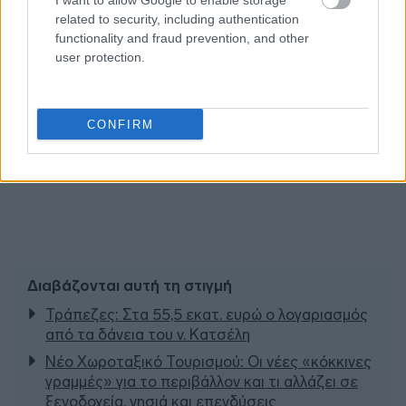
I want to allow Google to enable storage
related to security, including authentication
functionality and fraud prevention, and other
user protection.
CONFIRM
Διαβάζονται αυτή τη στιγμή
Τράπεζες: Στα 55,5 εκατ. ευρώ ο λογαριασμός
από τα δάνεια του ν. Κατσέλη
Νέο Χωροταξικό Τουρισμού: Οι νέες «κόκκινες
γραμμές» για το περιβάλλον και τι αλλάζει σε
ξενοδοχεία, νησιά και επενδύσεις