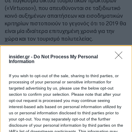
σε παγκόσμια δίκτυα τουριστικών πρακτόρων
(«Virtuoso»), που απευθύνονται σε ταξιδιωτικό
κοινό αυξημένων απαιτήσεων και εισοδηματικών
κριτηρίων πιστοποιούν το γεγονός ότι το 2019 θα
είναι μία ιδιαίτερα επιτυχημένη χρονιά για την
χώρα και τον τουρισμό πολυτελείας.
Στο πλαίσιο της εθνικής τουριστικής πολιτικής
insider.gr -
Do Not Process My Personal
που σχεδίασε το υπουργείο Τουρισμού με στόχο
Information
την αύξηση αλλά και τη βελτίωση των ποιοτικών
If you wish to opt-out of the sale, sharing to third parties, or
χαρακτηριστικών του τουριστικού ρεύματος προς
processing of your personal or sensitive information for
τη χώρα μας 365 ημέρες το χρόνο, ο ΕΟΤ
targeted advertising by us, please use the below opt-out
συμμετέχει -και φέτος, όπως κάθε χρόνο- στη
section to confirm your selection. Please note that after your
Διεθνή Έκθεση Luxury Tourism των Καννών (ILTM
opt-out request is processed you may continue seeing
interest-based ads based on personal information utilized by
Cannes) τον ερχόμενο Δεκέμβριο, ενώ τον
us or personal information disclosed to third parties prior to
ερχόμενο Νοέμβριο θα μετάσχει για πρώτη φορά
your opt-out. You may separately opt-out of the further
φέτος στην αντίστοιχη Έκθεση Τουρισμού
disclosure of your personal information by third parties on the
Πολυτελείας στη Σαγκάη (ILTM China).
IAB’s list of downstream participants. This information may