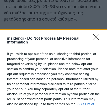
λόγω πεδίο ίσες με το 1,5% του ΑΕΠ σωρευτικά
την. περίοδο 2025- 2028) να ενσωματώσει και το
νέο σκέλος: αυτό της «επιτάχυνσης της
μετάβασης από τα ορυκτά καύσιμα».
Οι περιορισμοί
insider.gr -
Do Not Process My Personal
Information
Δηλαδή δημιουργείται ένα συγκοινωνούν δοχείο
ανάμεσα στο επιπλέον δικαίωμα για αμυντικές
If you wish to opt-out of the sale, sharing to third parties, or
δαπάνες και σε συγκεκριμένες ενεργειακές
processing of your personal or sensitive information for
παρεμβάσεις. Εδώ αρχίζουν οι περιορισμοί που
targeted advertising by us, please use the below opt-out
section to confirm your selection. Please note that after your
«αδειάζουν» το καλάθι:
opt-out request is processed you may continue seeing
interest-based ads based on personal information utilized by
* Για μία χώρα με μεγάλες ανάγκες στο πεδίο της
us or personal information disclosed to third parties prior to
your opt-out. You may separately opt-out of the further
άμυνας είναι προφανώς δύσκολο να μεταφέρεις
disclosure of your personal information by third parties on the
αυτό το «δικαίωμα» δαπανών. Αυτό που «δίνεις»
IAB’s list of downstream participants. This information may
για πράσινη μετάβαση, θα φύγει από την άμυνα…
also be disclosed by us to third parties on the
IAB’s List of