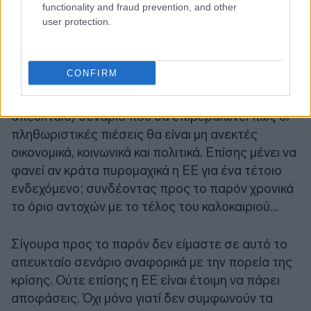
κόστος ζωής.
functionality and fraud prevention, and other
user protection.
Το πως θα κυλήσουν οι επόμενες - πολεμικές -
εβδομάδες έχει προφανώς
πολύ μεγάλη σημασία
.
CONFIRM
Παραμένει ερώτημα αν μπορεί η στάση της ΕΕ να
αλλάξει (και πάλι) σε ένα πολύ κακό (και
απευκταίο) σενάριο που θα επιβεβαιώνει πως οι
πληθωριστικές πιέσεις θα είναι μη ανεκτές
οικονομικά, κοινωνικά και πολιτικά. Επίσης μένει να
φανεί αν κράτα πυρομαχικά η ΕΕ για ένα τέτοιο
ενδεχόμενο; συνδέοντας προς το παρόν χρονικά
το όριο αντοχών με το τέλος του καλοκαιριού...
Σίγουρα προς το παρόν δεν είμαστε σε αυτό το
απευκταίο σενάριο αναφορικά με την πορεία της
κρίσης. Ούτε επίσης η ΕΕ είναι έτοιμη να πάρει
αποφάσεις. Όχι μόνο γιατί δεν συμφωνούν τα