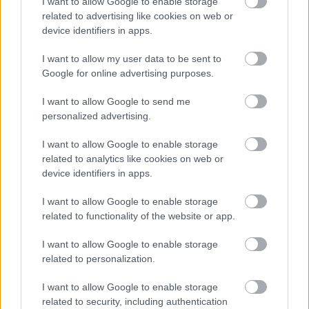
I want to allow Google to enable storage
related to advertising like cookies on web or
Η παγίδα
device identifiers in apps.
I want to allow my user data to be sent to
Υπάρχει και μία 3η παράμετρος: αν αυτή είναι η
Google for online advertising purposes.
αντίδραση της ΕΕ, τότε μήπως στην πράξη η
ανακοίνωση της «περιορισμένης ευελιξίας»
I want to allow Google to send me
σημαίνει πως δεν υπάρχει τίποτα άλλο στο
personalized advertising.
τραπέζι;
I want to allow Google to enable storage
related to analytics like cookies on web or
Δηλαδή, μένει να φανεί αν με την κίνηση αυτή
device identifiers in apps.
διαψεύσθηκαν οι ελπίδες όσων πίστευαν πως θα
I want to allow Google to enable storage
αναγγελθεί μία πιο «καθαρή» και ξεχωριστή
related to functionality of the website or app.
ρήτρα διαφυγής. Μία ρήτρα που θα επιτρέπει
μέτρα στήριξης σαν κι αυτά της προηγούμενης
I want to allow Google to enable storage
related to personalization.
ενεργειακής κρίσης για τα νοικοκυριά και για τις
επιχειρήσεις, μέτρα που θα συνδέονται με τα
I want to allow Google to enable storage
ορυκτά καύσιμα (ντίζελ, βενζίνη) αλλά και με το
related to security, including authentication