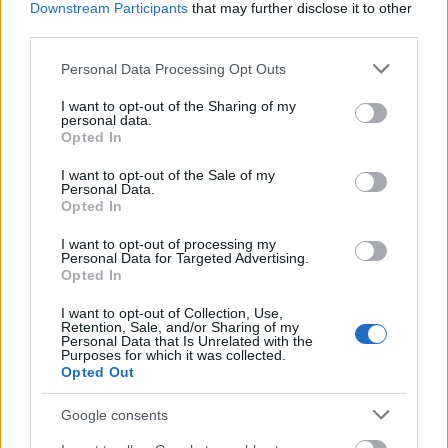
Downstream Participants
that may further disclose it to other
third parties.
* Αλλά και αν το μεταφέρεις, μπορείς να κάνεις
μόνο δαπάνες για «πρασίνισμα» από κρατικό
Please note that this website/app uses one or more Google
Personal Data Processing Opt Outs
χρήμα, αφού έτσι ορίζεται. Δηλαδή να
services and may gather and store information including but
not limited to your visit or usage behaviour. You may click to
I want to opt-out of the Sharing of my
χρηματοδοτήσεις με εθνικό χρήμα κινήσεις για
personal data.
grant or deny consent to Google and its third-party tags to
ηλεκτροκίνηση, για ενεργειακές αναβαθμίσεις και
Opted In
use your data for below specified purposes in below Google
για κάθε δράση που μειώνει τα ορυκτά καύσιμα.
consent section.
I want to opt-out of the Sale of my
Μόνο που όλες αυτές οι δυνατότητες είναι για το
Personal Data.
Opted In
«μετά» και όχι για το «τώρα»: δηλαδή για τη
πληθωριστική κρίση και για τα μέτρα στήριξης που
I want to opt-out of processing my
Personal Data for Targeted Advertising.
έχει ανάγκη η ελληνική οικονομία και κοινωνία.
Opted In
I want to opt-out of Collection, Use,
Επίσης, τώρα που τελειώνει το ΤΑΑ υπάρχουν
Retention, Sale, and/or Sharing of my
Personal Data that Is Unrelated with the
επιδοτήσεις της ΕΕ (δωρεάν κοινοτικό χρήμα)
Purposes for which it was collected.
που είχε προβλεφθεί για τέτοιες «πράσινες»
Opted Out
δράσεις και η κρατική μηχανή παλεύει να τις
Google consents
απορροφήσει. Που να χωρέσουν και άλλες….