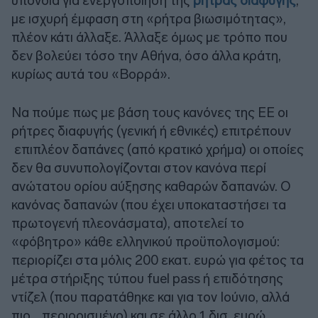
υπόνοια για ενεργοποίηση της
ρήτρας διαφυγής
,
με ισχυρή έμφαση στη «ρήτρα βιωσιμότητας»,
πλέον κάτι άλλαξε. Άλλαξε όμως με τρόπο που
δεν βολεύει τόσο την Αθήνα, όσο άλλα κράτη,
κυρίως αυτά του «Βορρά».
Να πούμε πως με βάση τους κανόνες της ΕΕ οι
ρήτρες διαφυγής (γενική ή εθνικές) επιτρέπουν
επιπλέον δαπάνες (από κρατικό χρήμα) οι οποίες
δεν θα συνυπολογίζονται στον κανόνα περί
ανώτατου ορίου αύξησης καθαρών δαπανών. Ο
κανόνας δαπανών (που έχει υποκαταστήσει τα
πρωτογενή πλεονάσματα), αποτελεί το
«φόβητρο» κάθε ελληνικού προϋπολογισμού:
περιορίζει στα μόλις 200 εκατ. ευρώ για φέτος τα
μέτρα στήριξης τύπου fuel pass ή επιδότησης
ντίζελ (που παρατάθηκε και για τον Ιούνιο, αλλά
πιο... περιορισμένο) και σε άλλο 1 δισ. ευρώ