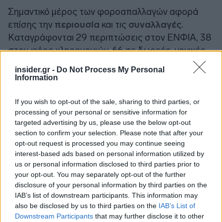
Σημαντικό μέρος των φοροαπαλλαγών αφορά
επίσης την
περιουσία
και τις
συναλλαγές
.
Καταγράφονται 29 περιπτώσεις στον ΕΝΦΙΑ, 38
στον φόρο κληρονομιών, 66 σε δωρεές, γονικές
παροχές και κέρδη από τυχερά παίγνια, 49 στον
insider.gr -
Do Not Process My Personal
φόρο μεταβίβασης ακινήτων και 19 στον φόρο
Information
συγκέντρωσης κεφαλαίων. Υπάρχουν ακόμη 75
περιπτώσεις στον ΦΠΑ, που αφορούν
If you wish to opt-out of the sale, sharing to third parties, or
processing of your personal or sensitive information for
απαλλαγές στο εσωτερικό της χώρας, στις
targeted advertising by us, please use the below opt-out
ενδοκοινοτικές αποκτήσεις και στις εισαγωγές
section to confirm your selection. Please note that after your
αγαθών, 76 στα τέλη χαρτοσήμου, 40 στους
opt-out request is processed you may continue seeing
ειδικούς φόρους κατανάλωσης, 33 στα τέλη
interest-based ads based on personal information utilized by
us or personal information disclosed to third parties prior to
κυκλοφορίας, 26 στο τέλος ταξινόμησης
your opt-out. You may separately opt-out of the further
οχημάτων και στον φόρο κατανάλωσης καφέ,
disclosure of your personal information by third parties on the
καθώς και 203 γενικές απαλλαγές, πολλές από τις
IAB’s list of downstream participants. This information may
οποίες επαναλαμβάνονται και σε επιμέρους
also be disclosed by us to third parties on the
IAB’s List of
Downstream Participants
that may further disclose it to other
κατηγορίες. , οι απαλλαγές στους Ειδικούς