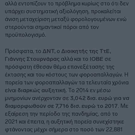
αλλά εντοπίζουν το πρόβλημα κυρίως στο ότι δεν
υπάρχει συστηματική αξιολόγηση, προκαλείται
άνιση μεταχείριση μεταξύ φορολογουμένων ενώ
στερούνται σημαντικοί πόροι από τον
προϋπολογισμό.
Πρόσφατα, το
ΔΝΤ,
ο
Διοικητής της ΤτΕ,
Γιάννης Στουρνάρας
αλλά και το
ΙΟΒΕ
σε
πρόσφατη έθεσαν θέμα επανεξέτασης της
έκτασης και του κόστους των φοροαπαλλαγών. Η
πορεία των φοροαπαλλαγών τα τελευταία χρόνια
είναι
διαρκώς αυξητική
. Το 2014 εν μέσω
μνημονίων ανέρχονταν σε
3,042 δισ. ευρώ για να
διαμορφωθούν σε 7,716 δισ. ευρώ το 2017
. Με
εξαίρεση την περίοδο της πανδημίας, από το
2021 και έπειτα, η αυξητική πορεία συνεχίστηκε
φτάνοντας μέχρι σήμερα στο ποσό των 22,881