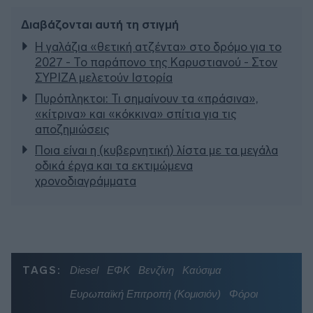
Διαβάζονται αυτή τη στιγμή
Η γαλάζια «θετική ατζέντα» στο δρόμο για το
2027 - Το παράπονο της Καρυστιανού - Στον
ΣΥΡΙΖΑ μελετούν Ιστορία
Πυρόπληκτοι: Τι σημαίνουν τα «πράσινα»,
«κίτρινα» και «κόκκινα» σπίτια για τις
αποζημιώσεις
Ποια είναι η (κυβερνητική) λίστα με τα μεγάλα
οδικά έργα και τα εκτιμώμενα
χρονοδιαγράμματα
TAGS:
Diesel
ΕΦΚ
Βενζίνη
Καύσιμα
Ευρωπαϊκή Επιτροπή (Κομισιόν)
Φόροι