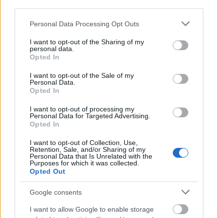
third parties.
Φόρους Κατανάλωσης κοστίζουν 1,02 δισ. ευρώ
και επιπλέον 1,01 δισ. ευρώ κοστίζουν οι
Please note that this website/app uses one or more Google
Personal Data Processing Opt Outs
services and may gather and store information including but
απαλλαγές από ΦΠΑ, λόγω των μειωμένων
not limited to your visit or usage behaviour. You may click to
I want to opt-out of the Sharing of my
συντελεστών που ισχύουν στα νησιά.
personal data.
grant or deny consent to Google and its third-party tags to
Opted In
use your data for below specified purposes in below Google
consent section.
I want to opt-out of the Sale of my
Personal Data.
Opted In
I want to opt-out of processing my
Personal Data for Targeted Advertising.
Opted In
I want to opt-out of Collection, Use,
Retention, Sale, and/or Sharing of my
Personal Data that Is Unrelated with the
Purposes for which it was collected.
Opted Out
Google consents
I want to allow Google to enable storage