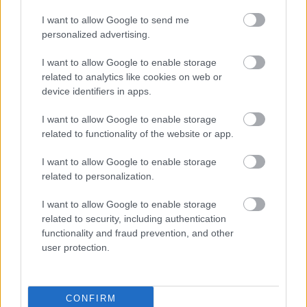
γραμμές» για το περιβάλλον και τι αλλάζει σε
ξενοδοχεία, νησιά και επενδύσεις
I want to allow Google to send me
personalized advertising.
Τα ανοιχτά μέτωπα για την ενίσχυση της
ελληνικής βιομηχανίας
I want to allow Google to enable storage
related to analytics like cookies on web or
device identifiers in apps.
I want to allow Google to enable storage
related to functionality of the website or app.
TAGS:
Ευρωπαϊκά χρηματιστήρια - Ευρωαγορές
I want to allow Google to enable storage
Μετοχές
Ντόναλντ Τραμπ
Δασμοί
related to personalization.
I want to allow Google to enable storage
related to security, including authentication
functionality and fraud prevention, and other
BEST OF
INTERNET
user protection.
CONFIRM