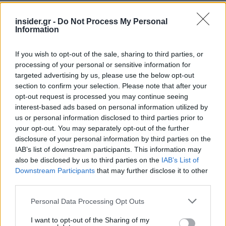
insider.gr -
Do Not Process My Personal
Information
«Περίμενα υπομονετικά την ΕΕ να εκπληρώσει τη
δική της πλευρά της Ιστορικής Εμπορικής
If you wish to opt-out of the sale, sharing to third parties, or
processing of your personal or sensitive information for
Συμφωνίας», τόνισε ο Τραμπ σε ανάρτησή του
targeted advertising by us, please use the below opt-out
αναφερόμενος στην εμπορική συμφωνία που
section to confirm your selection. Please note that after your
συνήφθη τον περασμένο Ιούλιο και προβλέπει
opt-out request is processed you may continue seeing
ανώτατο όριο δασμών 15% για τα περισσότερα
interest-based ads based on personal information utilized by
us or personal information disclosed to third parties prior to
ευρωπαϊκά προϊόντα. «Συμφώνησα να της δώσω
your opt-out. You may separately opt-out of the further
προθεσμία έως τα 250ά γενέθλια της χώρας μας,
disclosure of your personal information by third parties on the
δυστυχώς όμως οι δασμοί θα αυξηθούν αμέσως
IAB’s list of downstream participants. This information may
μετά σε πολύ υψηλότερα επίπεδα», πρόσθεσε.
also be disclosed by us to third parties on the
IAB’s List of
Downstream Participants
that may further disclose it to other
third parties.
Ακολουθήστε το
insider.gr στο Google News
και μάθετε
πρώτοι όλες τις
ειδήσεις
από την Ελλάδα και τον κόσμο.
Please note that this website/app uses one or more Google
Personal Data Processing Opt Outs
services and may gather and store information including but
not limited to your visit or usage behaviour. You may click to
I want to opt-out of the Sharing of my