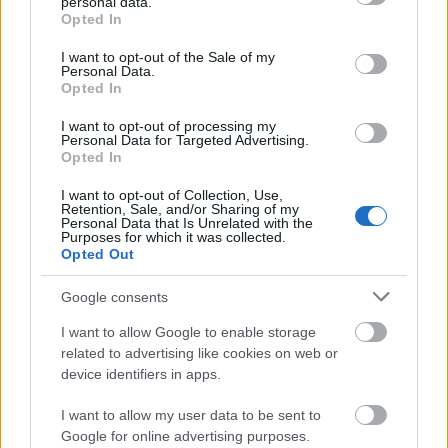
personal data.
grant or deny consent to Google and its third-party tags to
Opted In
use your data for below specified purposes in below Google
consent section.
I want to opt-out of the Sale of my
Personal Data.
Opted In
I want to opt-out of processing my
Personal Data for Targeted Advertising.
Opted In
I want to opt-out of Collection, Use,
Retention, Sale, and/or Sharing of my
Personal Data that Is Unrelated with the
Purposes for which it was collected.
Opted Out
Google consents
I want to allow Google to enable storage
Διαβάζονται αυτή τη στιγμή
related to advertising like cookies on web or
device identifiers in apps.
Τράπεζες: Στα 55,5 εκατ. ευρώ ο λογαριασμός
από τα δάνεια του ν. Κατσέλη
I want to allow my user data to be sent to
Νέο Χωροταξικό Τουρισμού: Οι νέες «κόκκινες
Google for online advertising purposes.