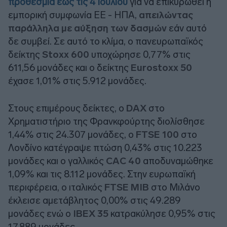
προθεσμία έως τις 4 Ιουλίου
για να επικυρωθεί η
εμπορική συμφωνία ΕΕ - ΗΠΑ,
απειλώντας
παράλληλα με αύξηση των δασμών
εάν αυτό
δε συμβεί. Σε αυτό το κλίμα, ο πανευρωπαϊκός
δείκτης
Stoxx 600
υποχώρησε 0,77% στις
611,56 μονάδες και ο δείκτης
Eurostoxx 50
έχασε 1,01% στις 5.912 μονάδες.
Στους επιμέρους δείκτες, ο
DAX
στο
Χρηματιστήριο της Φρανκφούρτης διολίσθησε
1,44% στις 24.307 μονάδες, ο
FTSE 100
στο
Λονδίνο κατέγραψε πτώση 0,43% στις 10.223
μονάδες και ο γαλλικός
CAC 40
αποδυναμώθηκε
1,09% και τις 8.112 μονάδες. Στην ευρωπαϊκή
περιφέρεια, ο ιταλικός
FTSE MIB
στο Μιλάνο
έκλεισε αμετάβλητος 0,00% στις 49.289
μονάδες ενώ ο
IBEX 35
κατρακύλησε 0,95% στις
17.889 μονάδες.