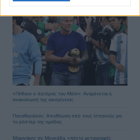
«Πέθανε ο πατέρας του Μέσι»: Αναμένεται η
ανακοίνωση της οικογένειας
Παναθηναϊκός: Αποθέωση από τους Ισπανούς για
το ρόστερ της ομάδας
Μαρινάκης σε Μονκάδα, «πέντε μεταγραφές