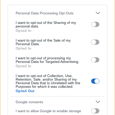
third parties.
στρατηγικής θαλάσσιας οδού, την οποία έχει ντε
φάκτο αποκλείσει από τότε που άρχισαν τα
Please note that this website/app uses one or more Google
Personal Data Processing Opt Outs
services and may gather and store information including but
πλήγματα των ΗΠΑ και του Ισραήλ κατά του Ιράν
not limited to your visit or usage behaviour. You may click to
I want to opt-out of the Sharing of my
στις 28 Φεβρουαρίου.
personal data.
grant or deny consent to Google and its third-party tags to
Opted In
use your data for below specified purposes in below Google
"Τι είναι έτοιμος να κάνει ο κόσμος για αυτό το
consent section.
I want to opt-out of the Sale of my
Personal Data.
θέμα; Θα δεχτεί ο κόσμος το Ιράν να ελέγχει στο
Opted In
εξής μια διεθνή θαλάσσια οδό;", δήλωσε ο
I want to opt-out of processing my
Ρούμπιο.
Personal Data for Targeted Advertising.
Opted In
I want to opt-out of Collection, Use,
Retention, Sale, and/or Sharing of my
Personal Data that Is Unrelated with the
Purposes for which it was collected.
Opted Out
Google consents
I want to allow Google to enable storage