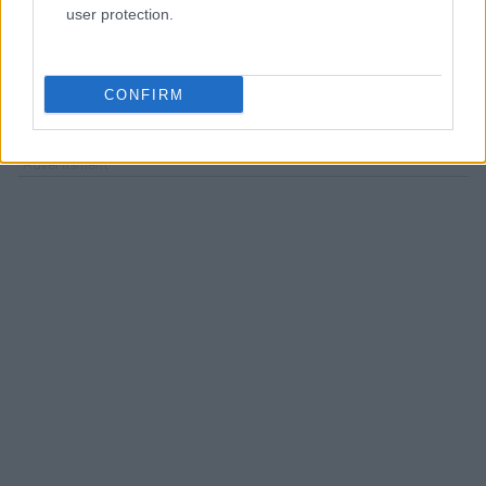
user protection.
Πηγή: ΑΠΕ-ΜΠΕ
Ακολουθήστε το
insider.gr στο Google News
και μάθετε
CONFIRM
πρώτοι όλες τις
ειδήσεις
από την Ελλάδα και τον κόσμο.