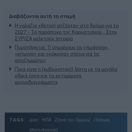
Διαβάζονται αυτή τη στιγμή
Η γαλάζια «θετική ατζέντα» στο δρόμο για το
2027 - Το παράπονο της Καρυστιανού - Στον
ΣΥΡΙΖΑ μελετούν Ιστορία
Πυρόπληκτοι: Τι σημαίνουν τα «πράσινα»,
«κίτρινα» και «κόκκινα» σπίτια για τις
αποζημιώσεις
Ποια είναι η (κυβερνητική) λίστα με τα μεγάλα
οδικά έργα και τα εκτιμώμενα
χρονοδιαγράμματα
TAGS:
Ιράν
ΗΠΑ
Στενά του Ορμούζ
Πόλεμος
Μέση Ανατολή