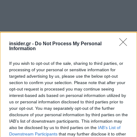
insider.gr -
Do Not Process My Personal
Information
If you wish to opt-out of the sale, sharing to third parties, or
processing of your personal or sensitive information for
targeted advertising by us, please use the below opt-out
section to confirm your selection. Please note that after your
opt-out request is processed you may continue seeing
interest-based ads based on personal information utilized by
us or personal information disclosed to third parties prior to
your opt-out. You may separately opt-out of the further
Ο επικεφαλής του Στέιτ Ντιπάρτμεντ σχολίαζε
disclosure of your personal information by third parties on the
μια πληροφορία, σύμφωνα με την οποία η
IAB’s list of downstream participants. This information may
Τεχεράνη συγκρότησε μια ειδική αρχή αρμόδια να
also be disclosed by us to third parties on the
IAB’s List of
Downstream Participants
that may further disclose it to other
εγκρίνει τις διελεύσεις μέσω αυτής της