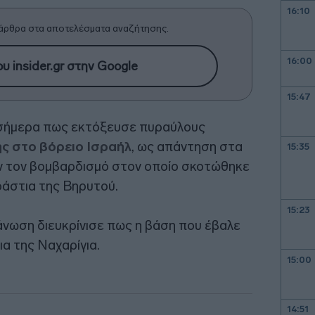
16:10
άρθρα στα αποτελέσματα αναζήτησης.
16:00
υ insider.gr στην Google
15:47
σήμερα πως εκτόξευσε πυραύλους
ς στο βόρειο Ισραήλ
, ως απάντηση στα
15:35
ων τον βομβαρδισμό στον οποίο σκοτώθηκε
οάστια της Βηρυτού.
15:23
άνωση διευκρίνισε πως η βάση που έβαλε
α της Ναχαρίγια.
15:00
14:51