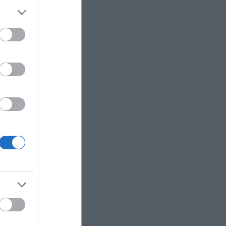
Χαρδαλιάς: Δεν θα επιτρέψουμε
καμμία ανεμογεννήτρια στις
αναδασωτέες και πυρόπληκτες
περιοχές της Αττικής
Ιταλία: Όλες οι πόλεις στο υψηλότερο
επίπεδο προειδοποίησης για καύσωνα
Ρωσία: Πυρκαγιά σε διυλιστήριο
πετρελαίου της περιφέρειας
Κρασνοντάρ ύστερα από ουκρανική
επίθεση με drones
Κορυφώνεται η έξοδος του Αυγούστου
Τουρνάς: Το ΠΣ αντιμετώπισε
πρωτοφανείς ακραίες συνθήκες
Ισραηλινά ΜΜΕ: Σε κρίσιμη κατάσταση
η υγεία του Μοτζταμπά Χαμενεΐ -
Σύντομα μπορεί να είναι νεκρός
Marfin: Επιμένει ο δικηγόρος της
46χρονης για την ταυτοποίηση - «Η
ίδια εξέταση είχε γίνει και το 2022»