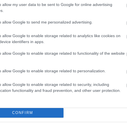
o allow my user data to be sent to Google for online advertising
12:43
s.
News
και μάθετε πρώτοι όλες τις
ειδήσεις
από την
to allow Google to send me personalized advertising.
12:23
o allow Google to enable storage related to analytics like cookies on
evice identifiers in apps.
o allow Google to enable storage related to functionality of the website
12:16
12:03
o allow Google to enable storage related to personalization.
o allow Google to enable storage related to security, including
cation functionality and fraud prevention, and other user protection.
11:46
CONFIRM
11:39