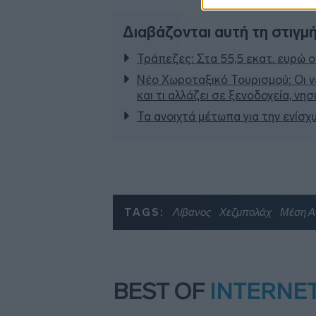
Διαβάζονται αυτή τη στιγμ
Τράπεζες: Στα 55,5 εκατ. ευρώ ο
Νέο Χωροταξικό Τουρισμού: Οι ν
και τι αλλάζει σε ξενοδοχεία, νη
Τα ανοιχτά μέτωπα για την ενίσχ
TAGS:
Λίβανος
Χεζμπολάχ
Μέση Α
BEST OF
INTERNE