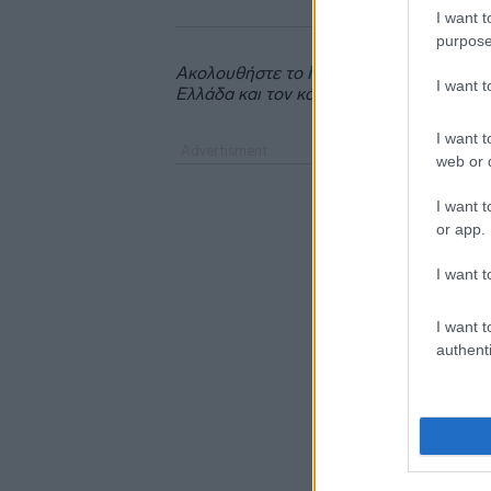
I want t
purpose
Ακολουθήστε το
insider.gr στο Google 
I want 
Ελλάδα και τον κόσμο.
I want t
web or d
I want t
or app.
I want t
I want t
authenti