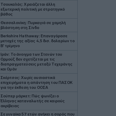
Τσουκαλάς: Xρειάζεται άλλη
εξωτερική πολιτική με στρατηγικό
βάθος
Θεσσαλονίκη: Πυρκαγιά σε χαμηλή
βλάστηση στη Σίνδο
Berkshire Hathaway: Επαναγόρασε
μετοχές της αξίας 4,5 δισ. δολαρίων το
Β' τρίμηνο
Ιράν: Το άνοιγμα των Στενών του
Ορμούζ δεν σχετίζεται με τις
διαπραγματεύσεις μεταξύ Τεχεράνης
και Ομάν
Σκέρτσος: Χωρίς ουσιαστικά
επιχειρήματα η απάντηση του ΠΑΣΟΚ
για την έκθεση του ΟΟΣΑ
Σούπερ μάρκετ: Πώς ψωνίζει ο
Έλληνας καταναλωτής σε καιρούς
ακρίβειας
Σε γυναίκα 57 ετών ανήκει η σορός που