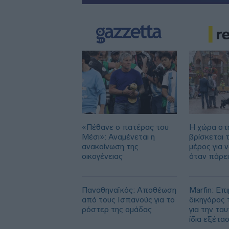
«Πέθανε ο πατέρας του
Η χώρα στ
Μέσι»: Αναμένεται η
βρίσκεται 
ανακοίνωση της
μέρος για 
οικογένειας
όταν πάρε
Παναθηναϊκός: Αποθέωση
Marfin: Επι
από τους Ισπανούς για το
δικηγόρος 
ρόστερ της ομάδας
για την τα
ίδια εξέταση
το 2022»