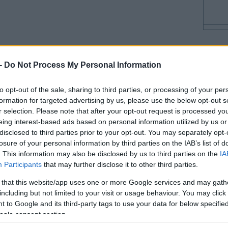
14:49
 -
Do Not Process My Personal Information
14:42
to opt-out of the sale, sharing to third parties, or processing of your per
formation for targeted advertising by us, please use the below opt-out s
r selection. Please note that after your opt-out request is processed y
eing interest-based ads based on personal information utilized by us or
14:34
disclosed to third parties prior to your opt-out. You may separately opt-
τάρτη ένα πλήγμα στα νότια προάστια
losure of your personal information by third parties on the IAB’s list of
14:21
πολάχ, για πρώτη φορά έπειτα από
. This information may also be disclosed by us to third parties on the
IA
Participants
that may further disclose it to other third parties.
ναν διοικητή της οργάνωσης.
 that this website/app uses one or more Google services and may gath
14:17
including but not limited to your visit or usage behaviour. You may click 
 to Google and its third-party tags to use your data for below specifi
14:06
ogle consent section.