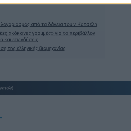
11:22
ή
 λογαριασμός από τα δάνεια του ν. Κατσέλη
έες «κόκκινες γραμμές» για το περιβάλλον
σιά και επενδύσεις
υση της ελληνικής βιομηχανίας
νατολή
T