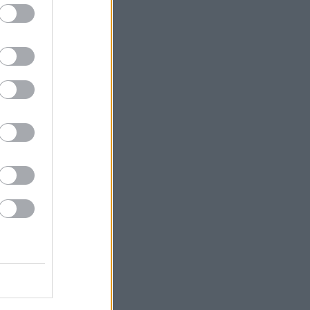
Situational Awareness: Συρροή
επενδυτών παρότι το hedge fund
βρέθηκε στα όρια της κατάρρευσης
ΙΣΑ: Ζητά άμεση αναστολή της
υποχρεωτικής καταχώρισης
αποτελεσμάτων στο Ψηφιακό
Αποθετήριο
Η ακραία ζέστη δημιουργεί μια νέα
κλιματική πραγματικότητα
BP: Μια πώληση της καθιστά
Αμερικανό επενδυτή τον δεύτερο
μεγαλύτερο διυλιστή πετρελαίου της
Γερμανίας
Με ταχείς ρυθμούς οι διαδικασίες
αποκατάστασης μετά την πυρκαγιά
στη Δυτική Αττική
Συνεδρίαση της Επιτροπής Εκτίμησης
Κινδύνου για τους ισχυρούς ανέμους
και τις υψηλές θερμοκρασίες