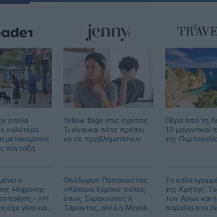
ην οποία
Yellow flags στις σχέσεις:
Πέρα από τη Λ
το καλύτερο
Τι είναι και πότε πρέπει
10 μαγευτικοί 
να μετακομίσεις
να σε προβληματίσουν
της Πορτογαλί
ις σύνταξη
μένει ο
Θεόδωρος Παπακώστας:
Το καλά κρυμμ
της 46χρονης
«Κάποιοι ξέρουν πόλεις
της Κρήτης: Το
υτοποίηση - «Η
όπως Συρακούσες ή
των Αγίων και η
 είχε γίνει και
Τάραντας, αλλά η Μεγάλη
παραλία στο Λ
Ελλάδα παραμένει