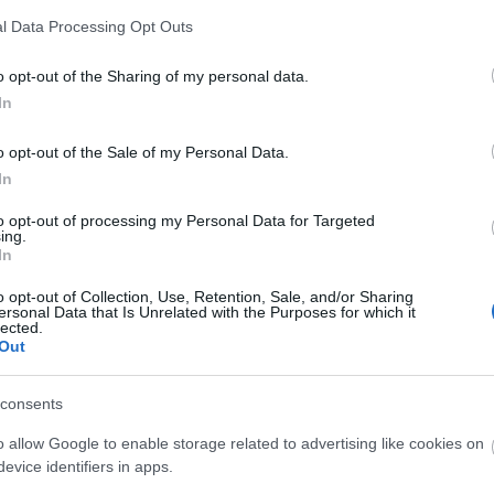
13:56
l Data Processing Opt Outs
o opt-out of the Sharing of my personal data.
In
13:42
o opt-out of the Sale of my Personal Data.
In
13:35
to opt-out of processing my Personal Data for Targeted
ing.
In
13:17
o opt-out of Collection, Use, Retention, Sale, and/or Sharing
ersonal Data that Is Unrelated with the Purposes for which it
13:13
lected.
Out
13:01
consents
o allow Google to enable storage related to advertising like cookies on
12:50
evice identifiers in apps.