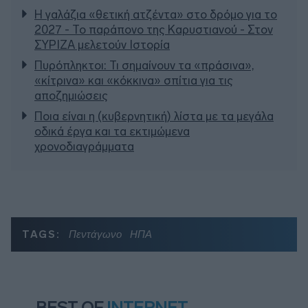
Η γαλάζια «θετική ατζέντα» στο δρόμο για το
2027 - Το παράπονο της Καρυστιανού - Στον
ΣΥΡΙΖΑ μελετούν Ιστορία
Πυρόπληκτοι: Τι σημαίνουν τα «πράσινα»,
«κίτρινα» και «κόκκινα» σπίτια για τις
αποζημιώσεις
Ποια είναι η (κυβερνητική) λίστα με τα μεγάλα
οδικά έργα και τα εκτιμώμενα
χρονοδιαγράμματα
TAGS:
Πεντάγωνο
ΗΠΑ
BEST OF
INTERNET