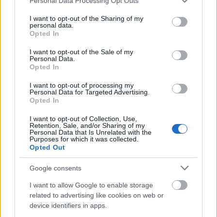
Personal Data Processing Opt Outs
services and may gather and store information including but
not limited to your visit or usage behaviour. You may click to
I want to opt-out of the Sharing of my
personal data.
grant or deny consent to Google and its third-party tags to
Opted In
use your data for below specified purposes in below Google
consent section.
I want to opt-out of the Sale of my
Personal Data.
Opted In
Ο Τραμπ είχε ανακοινώσει τον Φεβρουάριο ότι
I want to opt-out of processing my
Personal Data for Targeted Advertising.
σκόπευε να ζητήσει από τις ομοσπονδιακές
Opted In
υπηρεσίες να δημοσιοποιήσουν τους φακέλους
που έχουν για τους εξωγήινους και τα UAP. Την
I want to opt-out of Collection, Use,
Retention, Sale, and/or Sharing of my
ίδια ημέρα, επιτέθηκε στον πρώην πρόεδρο
Personal Data that Is Unrelated with the
Purposes for which it was collected.
Μπαράκ Ομπάμα, κατηγορώντας τον ότι
Opted Out
δημοσιοποίησε «απόρρητες πληροφορίες» για
Google consents
τους εξωγήινους.
I want to allow Google to enable storage
Ο Ομπάμα, λίγες ημέρες νωρίτερα, σε
related to advertising like cookies on web or
device identifiers in apps.
συνέντευξη σε ένα πόντκαστ, απάντησε σε