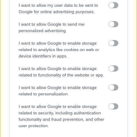
ερώτηση για την ύπαρξη εξωγήινων: «Είναι
I want to allow my user data to be sent to
πραγματικοί, αλλά δεν τους έχω δει». Πρόσθεσε
Google for online advertising purposes.
τότε ότι, εξ όσων γνωρίζει, δεν υπάρχει «υπόγεια
I want to allow Google to send me
εγκατάσταση» όπου η κυβέρνηση κρύβει τους
personalized advertising.
εξωγήινους - μια συνωμοσιολογική θεωρία που
επανέρχεται διαρκώς τα τελευταία χρόνια.
I want to allow Google to enable storage
related to analytics like cookies on web or
device identifiers in apps.
Μετά τις αντιδράσεις, ο πρώην πρόεδρος
διευκρίνισε την απάντησή του λέγοντας ότι δεν
I want to allow Google to enable storage
είδε «καμία απόδειξη, κατά τη διάρκεια της
related to functionality of the website or app.
θητείας του, ότι εξωγήινοι έχουν έρθει σε επαφή
I want to allow Google to enable storage
μαζί μας».
related to personalization.
I want to allow Google to enable storage
related to security, including authentication
functionality and fraud prevention, and other
user protection.