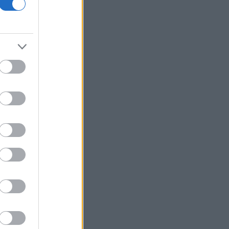
Bank of America: Η Gen Z αποταμιεύει
λιγότερο από κάθε άλλη γενιά, αλλά
συνεχίζει να ξοδεύει
Δύο συλλήψεις για παραβάσεις
πυροπροστασίας και πρόκληση
πυρκαγιάς από αμέλεια
Τραγούδια της Τέιλορ Σουίφτ
αφαιρέθηκαν από αναρτήσεις του
Λευκού Οίκου και της προεκλογικής
εκστρατείας του Τραμπ
Πύργος: Ενισχύθηκαν οι
πυροσβεστικές δυνάμεις που
επιχειρούν στην περιοχή Μουζάκι
ΑΑΔΕ: 1.296 φιάλες παράνομου φρέον
κατασχέθηκαν σε Κήπους και Δοϊράνη
Πίσω από τις κινήσεις του Μπέσεντ η
Wall Street βλέπει έντονη ανησυχία
για την αγορά ομολόγων
Ηλεία: Φωτιά στο Μουζάκι του Δήμου