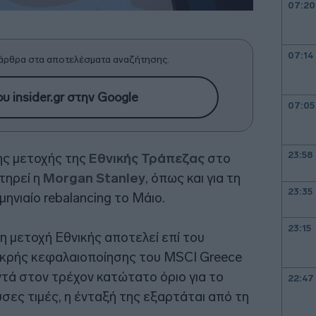
07:20
07:14
άρθρα στα αποτελέσματα αναζήτησης.
υ insider.gr στην Google
07:05
23:58
ης μετοχής της
Εθνικής Τράπεζας
στο
τηρεί η
Morgan Stanley
, όπως και για τη
23:35
ηνιαίο rebalancing το Μάιο.
23:15
 η μετοχή Εθνικής αποτελεί επί του
ικρής κεφαλαιοποίησης του MSCI Greece
οντά στον τρέχον κατώτατο όριο για το
22:47
σες τιμές, η ένταξή της εξαρτάται από τη