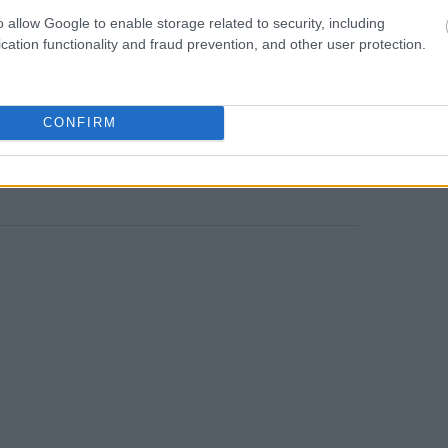
ίου, στο βασικό δείκτη MSCI Greece
o allow Google to enable storage related to security, including
ΤΕ να έχει στάθμιση 25,78% τον ΟΠΑΠ
18:24
cation functionality and fraud prevention, and other user protection.
ση 16,64%, τη Eurobank με στάθμιση
η Jumbo με στάθμιση 9,52%.
18:02
CONFIRM
News
και μάθετε πρώτοι όλες τις
ειδήσεις
από την