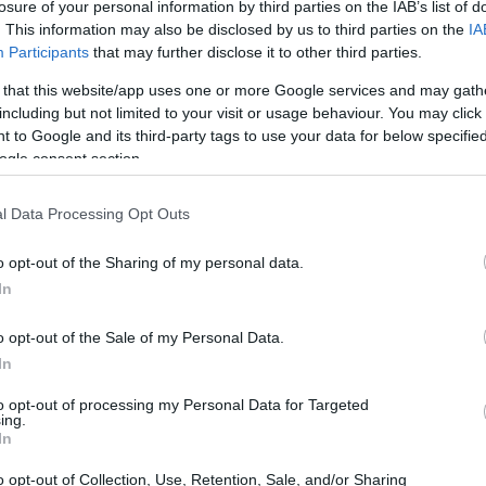
et cap είναι πάνω από το ελάχιστο
losure of your personal information by third parties on the IAB’s list of
20:33
. This information may also be disclosed by us to third parties on the
IA
ν, ο αμερικανικός οίκος, θα περίμενε
Participants
that may further disclose it to other third parties.
ύψους 142 εκατ. δολαρίων
ή κάλυψη 13
 that this website/app uses one or more Google services and may gath
ι των μέσων συναλλαγών).
20:30
including but not limited to your visit or usage behaviour. You may click 
 to Google and its third-party tags to use your data for below specifi
umbo, η Morgan Stanley θέτει ως πιθανή τη
ogle consent section.
λήρης κεφαλαιοποίηση της εταιρείας
20:19
l Data Processing Opt Outs
κοντά στο ελάχιστο επίπεδο για να
20:12
αλαιοποίησης για την αναπροσαρμογή του
o opt-out of the Sharing of my personal data.
αμερικανικός οίκος, υπολογίζει σε
εκροές
In
κτυπο στις συναλλαγές 27 ημερών για την
20:00
o opt-out of the Sale of my Personal Data.
In
19:57
to opt-out of processing my Personal Data for Targeted
ing.
In
o opt-out of Collection, Use, Retention, Sale, and/or Sharing