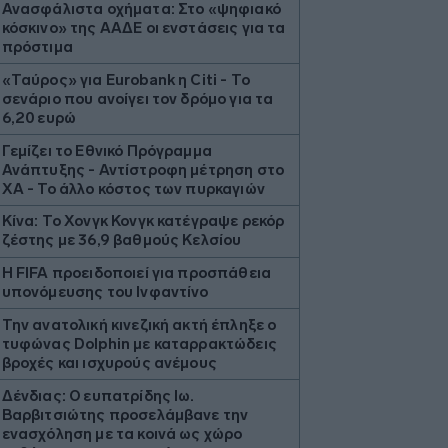
Ανασφάλιστα οχήματα: Στο «ψηφιακό
κόσκινο» της ΑΑΔΕ οι ενστάσεις για τα
πρόστιμα
«Ταύρος» για Eurobank η Citi - Το
σενάριο που ανοίγει τον δρόμο για τα
6,20 ευρώ
Γεμίζει το Εθνικό Πρόγραμμα
Ανάπτυξης - Αντίστροφη μέτρηση στο
ΧΑ - To άλλο κόστος των πυρκαγιών
Κίνα: Το Χονγκ Κονγκ κατέγραψε ρεκόρ
ζέστης με 36,9 βαθμούς Κελσίου
Η FIFA προειδοποιεί για προσπάθεια
υπονόμευσης του Ινφαντίνο
Την ανατολική κινεζική ακτή έπληξε ο
τυφώνας Dolphin με καταρρακτώδεις
βροχές και ισχυρούς ανέμους
Δένδιας: Ο ευπατρίδης Ιω.
Βαρβιτσιώτης προσελάμβανε την
ενασχόληση με τα κοινά ως χώρο