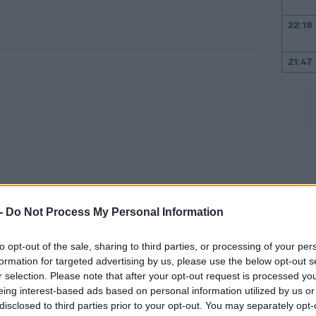
22:18
21:47
21:18
21:00
 -
Do Not Process My Personal Information
20:45
to opt-out of the sale, sharing to third parties, or processing of your per
ey συμβαίνει εξαιτίας του μέγιστου
formation for targeted advertising by us, please use the below opt-out s
20:40
r selection. Please note that after your opt-out request is processed y
 αποτελούν μέρος του δείκτη - επί του
eing interest-based ads based on personal information utilized by us or
μός των μετοχών του δείκτη. Επιπλέον,
disclosed to third parties prior to your opt-out. You may separately opt-