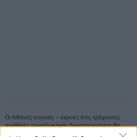
Οι πιθανές εισροές – εκροές στις τρέχουσες
συνθήκες συναλλακτικής δραστηριότητας θα
έχουν ιδιαίτερα αυξημένη επίδραση αφού οι