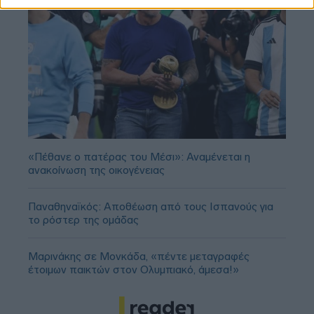
«Πέθανε ο πατέρας του Μέσι»: Αναμένεται η
ανακοίνωση της οικογένειας
Παναθηναϊκός: Αποθέωση από τους Ισπανούς για
το ρόστερ της ομάδας
Μαρινάκης σε Μονκάδα, «πέντε μεταγραφές
έτοιμων παικτών στον Ολυμπιακό, άμεσα!»