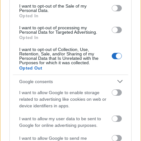
consent section.
I want to opt-out of the Sale of my
Personal Data.
Opted In
I want to opt-out of processing my
Personal Data for Targeted Advertising.
Opted In
I want to opt-out of Collection, Use,
Retention, Sale, and/or Sharing of my
Personal Data that Is Unrelated with the
Purposes for which it was collected.
Opted Out
Google consents
I want to allow Google to enable storage
Διαβάζονται αυτή τη στιγμή
related to advertising like cookies on web or
Τράπεζες: Στα 55,5 εκατ. ευρώ ο λογαριασμός
device identifiers in apps.
από τα δάνεια του ν. Κατσέλη
I want to allow my user data to be sent to
Νέο Χωροταξικό Τουρισμού: Οι νέες «κόκκινες
Google for online advertising purposes.
γραμμές» για το περιβάλλον και τι αλλάζει σε
ξενοδοχεία, νησιά και επενδύσεις
I want to allow Google to send me