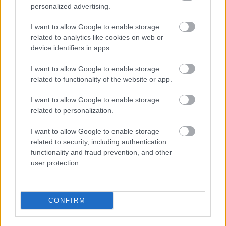
personalized advertising.
Τα ανοιχτά μέτωπα για την ενίσχυση της
ελληνικής βιομηχανίας
I want to allow Google to enable storage
related to analytics like cookies on web or
device identifiers in apps.
I want to allow Google to enable storage
related to functionality of the website or app.
TAGS:
Societe Generale
Εθνική Τράπεζα
Jumbo
I want to allow Google to enable storage
related to personalization.
I want to allow Google to enable storage
BEST OF
INTERNET
related to security, including authentication
functionality and fraud prevention, and other
user protection.
CONFIRM