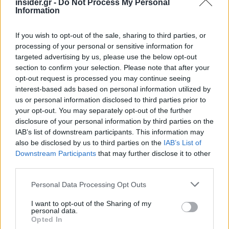
insider.gr -
Do Not Process My Personal
εισροές για την Εθνική Τράπεζα αντιστοιχούν σε
Information
10,51 ημέρες συναλλαγών βάσει των μέσων
συναλλαγών και 24,41 ημέρες για τον τίτλο της
If you wish to opt-out of the sale, sharing to third parties, or
Jumbo.
processing of your personal or sensitive information for
targeted advertising by us, please use the below opt-out
section to confirm your selection. Please note that after your
Μέχρι στιγμής, στο βασικό δείκτη MSCI Greece
opt-out request is processed you may continue seeing
εντάσσονται
έξι τίτλοι
, με τον ΟΤΕ να έχει
interest-based ads based on personal information utilized by
στάθμιση 25,78% τον ΟΠΑΠ 18,24%, την Alpha
us or personal information disclosed to third parties prior to
your opt-out. You may separately opt-out of the further
Bank με στάθμιση 16,64%, τη Eurobank με
disclosure of your personal information by third parties on the
στάθμιση 16,07%, τη ΔΕΗ στο 13,71% και τη
IAB’s list of downstream participants. This information may
Jumbo με στάθμιση 9,52%.
also be disclosed by us to third parties on the
IAB’s List of
Downstream Participants
that may further disclose it to other
third parties.
Ακολουθήστε το
insider.gr στο Google News
και μάθετε
πρώτοι όλες τις
ειδήσεις
από την Ελλάδα και τον κόσμο.
Please note that this website/app uses one or more Google
Personal Data Processing Opt Outs
services and may gather and store information including but
not limited to your visit or usage behaviour. You may click to
I want to opt-out of the Sharing of my
personal data.
grant or deny consent to Google and its third-party tags to
Opted In
use your data for below specified purposes in below Google