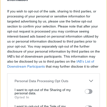
καλυφθούν σύντομα όσο το δυνατόν
περισσότεροι εργαζόμενοι από Συλλογικές
If you wish to opt-out of the sale, sharing to third parties, or
Συμβάσεις. Σύντομα θα ανακοινωθούν σημαντικές
processing of your personal or sensitive information for
πρωτοβουλίες της Συνομοσπονδίας για την
targeted advertising by us, please use the below opt-out
ίδρυση Τμήματος Συμβάσεων στα πρότυπα των
section to confirm your selection. Please note that after your
opt-out request is processed you may continue seeing
μεγάλων ευρωπαϊκών συνδικάτων, που θα
interest-based ads based on personal information utilized by
αποτελέσει "όπλο" για τους εκπροσώπους μας
us or personal information disclosed to third parties prior to
στο πεδίο των συλλογικών διαπραγματεύσεων».
your opt-out. You may separately opt-out of the further
disclosure of your personal information by third parties on the
IAB’s list of downstream participants. This information may
Ακολουθήστε το
insider.gr στο Google News
και μάθετε
also be disclosed by us to third parties on the
IAB’s List of
πρώτοι όλες τις
ειδήσεις
από την Ελλάδα και τον κόσμο.
Downstream Participants
that may further disclose it to other
third parties.
Please note that this website/app uses one or more Google
Personal Data Processing Opt Outs
services and may gather and store information including but
not limited to your visit or usage behaviour. You may click to
I want to opt-out of the Sharing of my
personal data.
grant or deny consent to Google and its third-party tags to
Opted In
use your data for below specified purposes in below Google
consent section.
I want to opt-out of the Sale of my