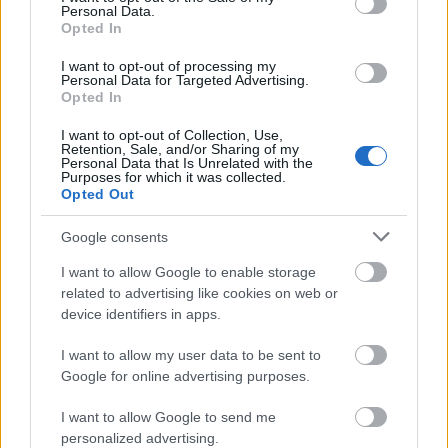
Personal Data.
Opted In
I want to opt-out of processing my
Personal Data for Targeted Advertising.
Opted In
I want to opt-out of Collection, Use,
Retention, Sale, and/or Sharing of my
Personal Data that Is Unrelated with the
Purposes for which it was collected.
Opted Out
Διαβάζονται αυτή τη στιγμή
Google consents
Η χώρα που ζει το δημογραφικό μας μέλλον
προβλέπεται να χάσει το 30% του πληθυσμού
I want to allow Google to enable storage
της μέχρι το 2070
related to advertising like cookies on web or
device identifiers in apps.
Ακαθάριστα οικόπεδα: Τι γίνεται όταν ο
ιδιοκτήτης δεν τα καθαρίσει - Πώς κινούνται
I want to allow my user data to be sent to
δήμοι και ΠΣ, ποιος πληρώνει τον λογαριασμό
Google for online advertising purposes.
Η επίθεση στη Hugging Face σηματοδοτεί την
έναρξη μιας επικίνδυνης εποχής
I want to allow Google to send me
personalized advertising.
κυβερνοεπιθέσεων με AI