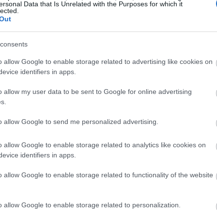
ersonal Data that Is Unrelated with the Purposes for which it
20:14
lected.
Out
consents
20:03
ητικότητα
o allow Google to enable storage related to advertising like cookies on
evice identifiers in apps.
 από τα άτομα του νοικοκυριού, καθώς
19:53
o allow my user data to be sent to Google for online advertising
υ 40–50 λίτρα ανά άτομο, ενώ για
s.
λέξεις μια ελαφρώς μεγαλύτερη δεξαμενή.
to allow Google to send me personalized advertising.
19:37
 νερό χωρίς ελλείψεις στην
o allow Google to enable storage related to analytics like cookies on
evice identifiers in apps.
19:32
iler (δεξαμενή)
o allow Google to enable storage related to functionality of the website
άμεσα τη διάρκεια ζωής του ηλιακού
o allow Google to enable storage related to personalization.
ιλογές περιλαμβάνουν το εμαγιέ (glass),