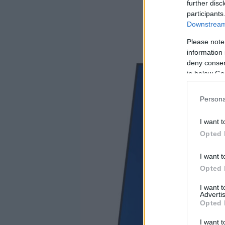
further disc
participants
Downstream 
Please note
information 
deny consent
in below Go
Persona
I want t
Opted 
I want t
Opted 
I want 
Advertis
Opted 
I want t