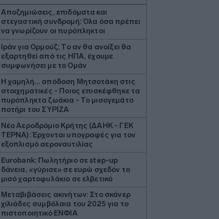
Αποζημιώσεις, επιδόματα και
στεγαστική συνδρομή: Όλα όσα πρέπει
να γνωρίζουν οι πυρόπληκτοι
Ιράν για Ορμούζ: Το αν θα ανοίξει θα
εξαρτηθεί από τις ΗΠΑ, έχουμε
συμφωνήσει με το Ομάν
Η χαμηλή… απόδοση Μητσοτάκη στις
στοιχηματικές - Ποιος επισκέφθηκε τα
πυρόπληκτα ζωάκια - Το μισογεμάτο
ποτήρι του ΣΥΡΙΖΑ
Νέο Αεροδρόμιο Κρήτης (ΔΑΗΚ - ΓΕΚ
ΤΕΡΝΑ): Έρχονται υπογραφές για τον
εξοπλισμό αεροναυτιλίας
Eurobank: Πωλητήριο σε step-up
δάνεια, «γύρισε» σε ευρώ σχεδόν το
μισό χαρτοφυλάκιο σε ελβετικό
Μεταβιβάσεις ακινήτων: Στο σκάνερ
χιλιάδες συμβόλαια του 2025 για το
πιστοποιητικό ΕΝΦΙΑ