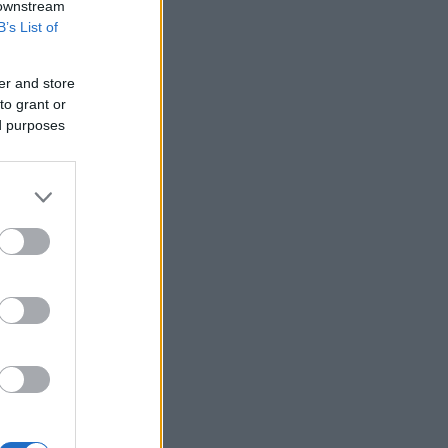
 downstream
έπληξαν και δεύτερο σαουδαραβικό
B’s List of
δεξαμενόπλοιο στον Κόλπο του Άντεν
Χρυσός: Άνοδος πάνω από 4% λόγω
δολαρίου και Μέσης Ανατολής - Η
er and store
καλύτερη ημέρα από τον Φεβρουάριο
to grant or
ed purposes
Αρχηγός IDF: Ο ισραηλινός στρατός θα
συνεχίσει να «επιχειρεί προληπτικά»
στη Γάζα
Μικροσκοπικές δίνες ανακαλύφθηκαν
για πρώτη φορά στην επιφάνεια του
Ήλιου
Ο Ζελένσκι ζήτησε από τον Ρούτε
περισσότερη βοήθεια για την
αντιαεροπορική άμυνα
Η Βουλγαρία έλαβε 1 δισ. ευρώ από το
Σχέδιο Ανάκαμψης και Ανθεκτικότητας
Aktor: Πάνω από το 20% η Castellano,
κάτω από το 15% η Blue Silk μετά την
ΑΜΚ