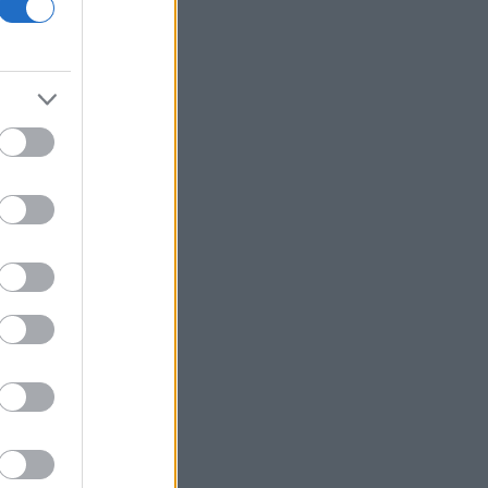
ΗΠΑ: Ο Αμπντούλ Ελ Σαγιέντ, της
αριστερής πτέρυγας των
Δημοκρατικών, κέρδισε το χρίσμα του
κόμματος στο Μίσιγκαν
ΔΕΗ: Data center 1 GW, νέα συμφωνία
ΑΠΕ και Vodafone στο επίκεντρο της
επόμενης φάσης ανάπτυξης
Prodea: Εγκρίθηκε πρόγραμμα
επαναγοράς έως 1,3 εκατ. ιδίων
μετοχών
Viohalco: Στα 4,3 δισ. ευρώ ο τζίρος
εξαμήνου, αύξηση 14% - «Άλμα» 62%
στα κέρδη προ φόρων
Fitch: Ο κίνδυνος διόρθωσης στην AI
απειλεί οικονομία και αγορές