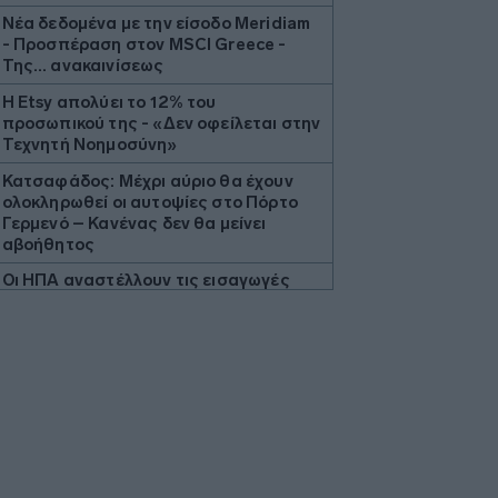
Νέα δεδομένα με την είσοδο Meridiam
- Προσπέραση στον MSCI Greece -
Της… ανακαινίσεως
Η Etsy απολύει το 12% του
προσωπικού της - «Δεν οφείλεται στην
Τεχνητή Νοημοσύνη»
Κατσαφάδος: Μέχρι αύριο θα έχουν
ολοκληρωθεί οι αυτοψίες στο Πόρτο
Γερμενό – Κανένας δεν θα μείνει
αβοήθητος
Οι ΗΠΑ αναστέλλουν τις εισαγωγές
από τον μεγαλύτερο παραγωγό
αβοκάντο του Μεξικού
Wall Street: «Ξεφούσκωσε» το ράλι
αλλά το ρεκόρ ήρθε για τον Dow
Ουγγαρία: Την ερχόμενη εβδομάδα η
εκλογή του νέου προέδρου
Οι ΥΠΕΞ ΗΠΑ και Βρετανίας συζήτησαν
την ασφάλεια της Ευρώπης και της