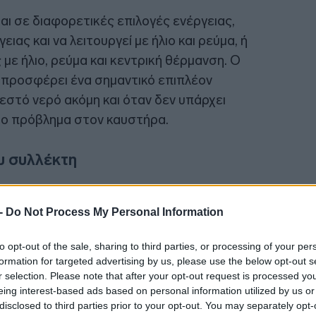
ι σε διαφορετικές επιλογές ενέργειας,
22:37
ειας και να λειτουργεί με ήλιο και ρεύμα, ή
 με ήλιο, ρεύμα και κεντρική θέρμανση. Ο
 προσφέρει ένα σημαντικό επιπλέον
22:23
εστό νερό ακόμη και όταν δεν υπάρχει
ιο πρόβλημα στον καυστήρα.
22:10
υ συλλέκτη
ρόλο στην απόδοση του συστήματος,
21:53
 -
Do Not Process My Personal Information
πορεί να προσφέρει έως και 95%
λίας, παρουσιάζει ελάχιστες θερμικές
to opt-out of the sale, sharing to third parties, or processing of your per
πόδοση καθ’ όλη τη διάρκεια του χρόνου.
formation for targeted advertising by us, please use the below opt-out s
21:40
r selection. Please note that after your opt-out request is processed y
ο σύγχρονη και αποδοτική επιλογή.
eing interest-based ads based on personal information utilized by us or
disclosed to third parties prior to your opt-out. You may separately opt-
21:30