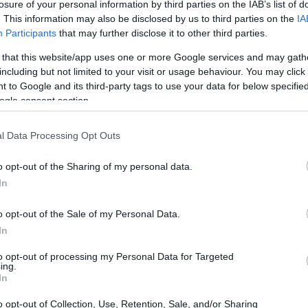
losure of your personal information by third parties on the IAB’s list of
. This information may also be disclosed by us to third parties on the
IA
Participants
that may further disclose it to other third parties.
21:15
 that this website/app uses one or more Google services and may gath
including but not limited to your visit or usage behaviour. You may click 
 to Google and its third-party tags to use your data for below specifi
21:03
ogle consent section.
l Data Processing Opt Outs
20:53
o opt-out of the Sharing of my personal data.
In
20:40
o opt-out of the Sale of my Personal Data.
In
20:23
to opt-out of processing my Personal Data for Targeted
ing.
20:15
In
o opt-out of Collection, Use, Retention, Sale, and/or Sharing