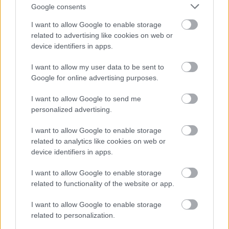
Google consents
I want to allow Google to enable storage
related to advertising like cookies on web or
device identifiers in apps.
I want to allow my user data to be sent to
Google for online advertising purposes.
Διαβάζονται αυτή τη στιγμή
I want to allow Google to send me
personalized advertising.
Τράπεζες: Στα 55,5 εκατ. ευρώ ο λογαριασμός
από τα δάνεια του ν. Κατσέλη
I want to allow Google to enable storage
Νέο Χωροταξικό Τουρισμού: Οι νέες «κόκκινες
related to analytics like cookies on web or
γραμμές» για το περιβάλλον και τι αλλάζει σε
device identifiers in apps.
ξενοδοχεία, νησιά και επενδύσεις
I want to allow Google to enable storage
Τα ανοιχτά μέτωπα για την ενίσχυση της
related to functionality of the website or app.
ελληνικής βιομηχανίας
I want to allow Google to enable storage
related to personalization.