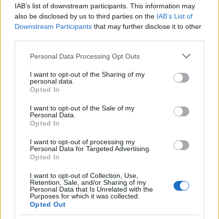
IAB’s list of downstream participants. This information may
also be disclosed by us to third parties on the
IAB’s List of
Downstream Participants
that may further disclose it to other
third parties.
Please note that this website/app uses one or more Google
Personal Data Processing Opt Outs
services and may gather and store information including but
not limited to your visit or usage behaviour. You may click to
I want to opt-out of the Sharing of my
Πηγή: ΑΠΕ-ΜΠΕ
personal data.
grant or deny consent to Google and its third-party tags to
Opted In
use your data for below specified purposes in below Google
consent section.
Ακολουθήστε το
insider.gr στο Google News
και μάθετε
I want to opt-out of the Sale of my
Personal Data.
πρώτοι όλες τις
ειδήσεις
από την Ελλάδα και τον κόσμο.
Opted In
I want to opt-out of processing my
Personal Data for Targeted Advertising.
Opted In
I want to opt-out of Collection, Use,
Retention, Sale, and/or Sharing of my
Personal Data that Is Unrelated with the
Purposes for which it was collected.
Opted Out