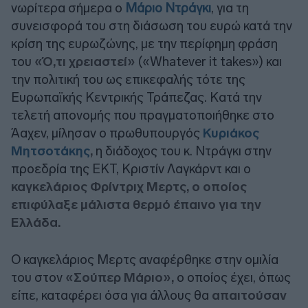
νωρίτερα σήμερα ο
Μάριο Ντράγκι
, για τη
συνεισφορά του στη διάσωση του ευρώ κατά την
κρίση της ευρωζώνης, με την περίφημη φράση
του
«Ό,τι χρειαστεί»
(«Whatever it takes») και
την πολιτική του ως επικεφαλής τότε της
Ευρωπαϊκής Κεντρικής Τράπεζας. Κατά την
τελετή απονομής που πραγματοποιήθηκε στο
Άαχεν, μίλησαν ο πρωθυπουργός
Κυριάκος
Μητσοτάκης
,
η διάδοχος του κ. Ντράγκι στην
προεδρία της ΕΚΤ, Κριστίν Λαγκάρντ και ο
καγκελάριος Φρίντριχ Μερτς, ο οποίος
επιφύλαξε μάλιστα θερμό έπαινο για την
Ελλάδα.
Ο καγκελάριος Μερτς αναφέρθηκε στην ομιλία
του στον
«Σούπερ Μάριο»,
ο οποίος έχει, όπως
είπε, καταφέρει όσα για άλλους θα
απαιτούσαν